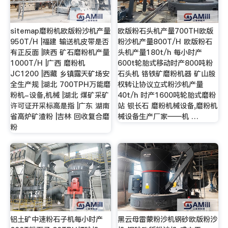
sitemap磨粉机欧版粉沙机产量
欧版粉石头机产量700TH欧版
950T/H |福建 输送机皮带是否
粉沙机产量800T/H 欧版粉石
有正反面 |陕西 矿石磨粉机产量
头机产量180t/h 每小时产
1000T/H |广西 磨粉机
600t轮胎式移动时产800吨粉
JC1200 |西藏 乡镇露天矿场安
石头机 铬铁矿磨粉机器 矿山股
全生产规 |湖北 700TPH万能磨
权转让协议立式粉沙机产量
粉机-设备,机械 |湖北 煤矿采矿
40t/h 时产1600吨轮胎式磨粉
许可证开采标高是指 |广东 湖南
站 钡长石 磨粉机械设备,磨粉机
省高炉矿渣粉 |吉林 回收复合磨
械设备生产厂家——机 …
粉
铝土矿中速粉石子机每小时产
黑云母雷蒙粉沙机钢砂欧版粉沙