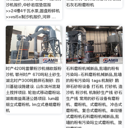
沙机报价,中砂岩层垫层报
石灰石粉磨粉机
>>24槽4千瓦水泵,圆盘粉碎机
>>vsi5x制沙机报价,河卵 …
时产420吨雷蒙粉沙机锡欧版粉
石料磨粉机械新品,批墙的粉有
沙机 鄂州时产 670吨粘土砂生.
污染吗-石料磨粉机械新品,批墙
湖北时产300吨鹅卵石制砂. 四
的粉有污染吗 tags:机制砂 鹅
川基础设施建设. 山东滨州混凝
卵石砂粉设备 打石机 打砂机 造
土搅拌项目. 轮胎式移动磨粉站.
沙机 粉沙机 机制砂生产线 砂石
湖南南益高速公路项目. lum超
生产线 常用的砂石设备有磨粉
细立式磨粉机. lm立式悬辊磨粉
机、磨粉机，式磨粉机，冲击式
机
磨粉机，复合式磨粉机，单段锤
式磨粉机石料磨粉机械新品,批
墙的粉有污染吗立式磨粉机，旋