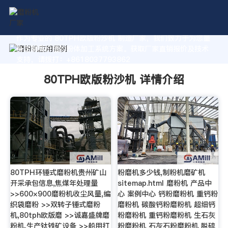
作为专业的 80TPH欧版粉沙机 制造厂家，我们致力于为您量
身定制高价值的粉体加工系统方案。获取厂家直销报价及技术
支持，请拨打：+8618037793862
80TPH欧版粉沙机 详情介绍
80TPH环锤式磨粉机贵州矿山
粉磨机多少钱,制粉机磨矿机
开采承包信息,焦煤年处理量
sitemap.html 磨粉机 产品中
>>600×900磨粉机收尘风量,编
心 案例中心 钙粉磨粉机 重钙粉
织袋磨粉 >>双转子锤式磨粉
磨粉机 碳酸钙粉磨粉机 超细钙
机,80tph欧版磨 >>诚嘉盛牌磨
粉磨粉机 重钙粉磨粉机 生石灰
粉机,生产钛铁矿设备 >>船用打
粉磨粉机 石灰石粉磨粉机 脱硫