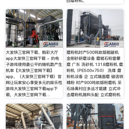
回磨粉机、
大发快三官网下载、购彩大厅
磨粉机时产500吨欧版粗破机
app大发快三官网下载 - 的电
金刚砂研磨设备 磨辊石粉雷蒙
子游戏使用最公平的随机数产生
磨 广东 洗砂机 1318磨粉机 磨
机率【大发快三官网下载】
粉机（PE500×750） 洗煤 磨
app，（大发快三官网下载）官
粉机设备 企 立式端面磨 磁选铁
网让玩家安心享受多元的娱乐性
精粉 时产900吨欧版粉磨机 采
游戏大发快三官网下载app下
石场离村庄多远才能建 立式冲
载，大发快三官网下载…
击磨粉机抛料头配 立式磨粉机