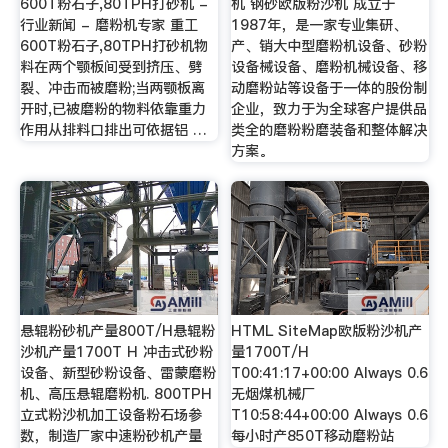
600T粉石子,80TPH打砂机 -
机 钢砂欧版粉沙机 成立于
行业新闻 - 磨粉机专家 重工
1987年，是一家专业集研、
600T粉石子,80TPH打砂机物
产、销大中型磨粉机设备、砂粉
料在两个颚板间受到挤压、劈
设备械设备、磨粉机械设备、移
裂、冲击而被磨粉;当两颚板离
动磨粉站等设备于一体的股份制
开时,已被磨粉的物料依靠重力
企业，致力于为全球客户提供品
作用从排料口排出可依据铝 …
类全的磨粉粉磨装备和整体解决
方案。
悬辊粉砂机产量800T/H悬辊粉
HTML SiteMap欧版粉沙机产
沙机产量1700T H 冲击式砂粉
量1700T/H
设备、新型砂粉设备、雷蒙磨粉
T00:41:17+00:00 Always 0.6
机、高压悬辊磨粉机. 800TPH
无烟煤机械厂
立式粉沙机加工设备粉石场参
T10:58:44+00:00 Always 0.6
数，制造厂家中速粉砂机产量
每小时产850T移动磨粉站