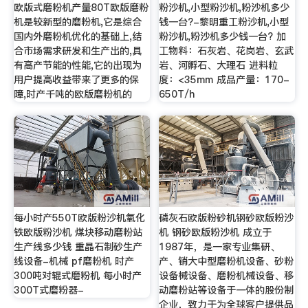
欧版式磨粉机产量80T欧版磨粉
粉沙机,小型粉沙机,粉沙机多少
机是较新型的磨粉机,它是综合
钱一台?-黎明重工粉沙机,小型
国内外磨粉机优化的基础上,结
粉沙机,粉沙机多少钱一台? 加
合市场需求研发和生产出的,具
工物料：石灰岩、花岗岩、玄武
有高产节能的性能,它的出现为
岩、河孵石、大理石 进料粒
用户提高收益带来了更多的保
度：<35mm 成品产量：170-
障,时产千吨的欧版磨粉机的
650T/h
每小时产550T欧版粉沙机氧化
磷灰石欧版粉砂机钢砂欧版粉沙
铁欧版粉沙机 煤块移动磨粉站
机 钢砂欧版粉沙机 成立于
生产线多少钱 重晶石制砂生产
1987年，是一家专业集研、
线设备-机械 pf磨粉机 时产
产、销大中型磨粉机设备、砂粉
300吨对辊式磨粉机 每小时产
设备械设备、磨粉机械设备、移
300T式磨粉器-
动磨粉站等设备于一体的股份制
企业，致力于为全球客户提供品