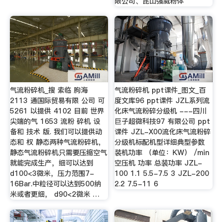
限公司、昆山强威粉体
气流粉碎机_搜 索临 朐海
气流粉碎机 ppt课件_图文_百
2113 通国际贸易有限 公司 可
度文库96 ppt课件 JZL系列流
5261 以提供 4102 目前 世界
化床气流粉碎分级机 ---四川
尖端的气 1653 流粉 碎机 设
巨子超微科技97 有限公司 ppt
备和 技术 版. 我们可以提供动
课件 JZL-X00流化床气流粉碎
态和 权 静态两种气流粉碎机，
分级机标配机型详细典型参数
静态气流粉碎机只需要压缩空气
装机功率 （单位：KW） /min
就能完成生产，细可以达到
空压机 功率 总装功率 JZL-
d100<3微米，压力范围7-
100 1.1 5.5-7.5 3 JZL-200
16Bar.中粒径可以达到500纳
2.2 7.5-11 6
米或者更细， d90<2微米 …