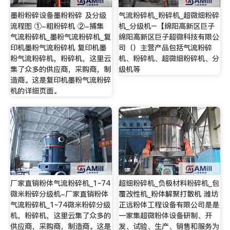
墨粉粉碎设备墨粉粉碎 及分级
气流粉碎机_粉碎机_超微细粉碎
流程图 ①-粗粉碎机 ②-捕集
机_分级机–【绵阳高新区巨子
气流粉碎机_墨粉气流粉碎机_复
绵阳高新区巨子超微科技有限公
印机墨粉气流粉碎机 复印机墨
司（）主营产品包括气流粉碎
粉气流粉碎机，粉碎机，这里云
机、粉碎机、超微细粉碎机、分
集了众多的供应商，采购商，制
级机等
造商。这是复印机墨粉气流粉碎
机的详细页面。
厂家直销粉体气流粉碎机_1~74
超细粉碎机_负极材料粉碎机_包
微米粉碎分级机-厂家直销粉体
覆改性机_粉体解聚打散机 潍坊
气流粉碎机_1~74微米粉碎分级
正远粉体工程设备有限公司是是
机，粉碎机，这里云集了众多的
一家集超微粉体设备研制、开
供应商，采购商，制造商。这是
发、试验、生产、销售和服务为