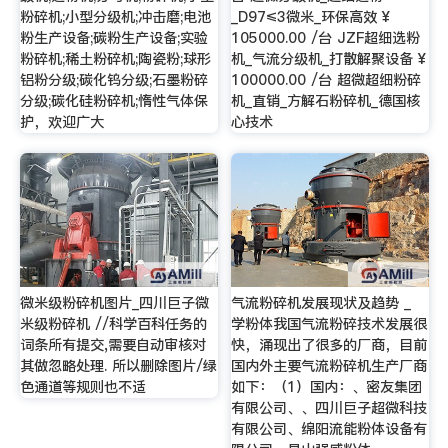
粉碎机;小型分级机;冲击磨;电池
_D97≤3微米_环保高效 ¥
粉生产设备;碳粉生产设备;实验
105000.00 /台 JZF超细选粉
粉碎机;稀土粉碎机;陶瓷粉;球形
机_气流分级机_打散解聚设备 ¥
铝粉分级;碳化钨分级;石墨粉碎
100000.00 /台 超微超细粉碎
分级;碳化硅粉碎机;惰性气体保
机_直销_方解石粉碎机_德国核
护，欢迎广大
心技术
微米级粉碎机图片_四川巨子微
气流粉碎机发展现状及趋势 _
米级粉碎机 //科学百科任务的
学粉体我国气流粉碎技术发展很
词条所有提交,需要自动审核对
快，涌现出了很多的厂商，目前
其做忽略处理. 所以删除图片/绿
国内外主要气流粉碎机生产厂商
色通道等规则也不适
如下：（1）国内：、密友集团
有限公司、、四川巨子超微科技
有限公司、绵阳流能粉体设备有