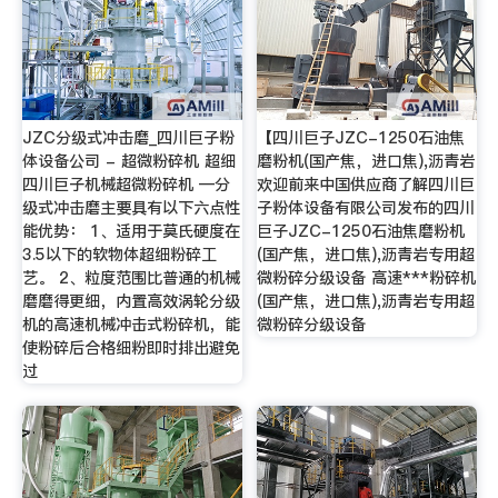
JZC分级式冲击磨_四川巨子粉
【四川巨子JZC-1250石油焦
体设备公司 - 超微粉碎机 超细
磨粉机(国产焦，进口焦),沥青岩
四川巨子机械超微粉碎机 —分
欢迎前来中国供应商了解四川巨
级式冲击磨主要具有以下六点性
子粉体设备有限公司发布的四川
能优势： 1、适用于莫氏硬度在
巨子JZC-1250石油焦磨粉机
3.5以下的软物体超细粉碎工
(国产焦，进口焦),沥青岩专用超
艺。 2、粒度范围比普通的机械
微粉碎分级设备 高速***粉碎机
磨磨得更细，内置高效涡轮分级
(国产焦，进口焦),沥青岩专用超
机的高速机械冲击式粉碎机，能
微粉碎分级设备
使粉碎后合格细粉即时排出避免
过