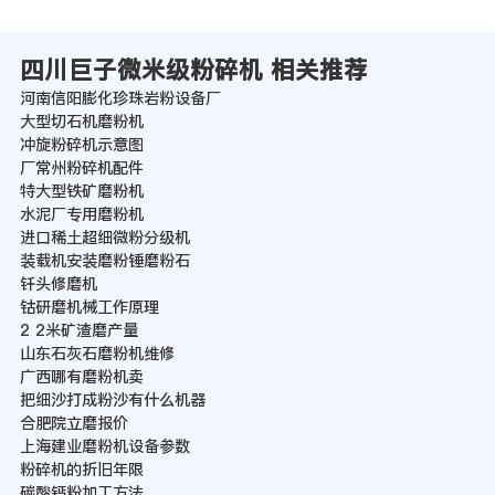
四川巨子微米级粉碎机 相关推荐
河南信阳膨化珍珠岩粉设备厂
大型切石机磨粉机
冲旋粉碎机示意图
厂常州粉碎机配件
特大型铁矿磨粉机
水泥厂专用磨粉机
进口稀土超细微粉分级机
装载机安装磨粉锤磨粉石
钎头修磨机
钴研磨机械工作原理
2 2米矿渣磨产量
山东石灰石磨粉机维修
广西哪有磨粉机卖
把细沙打成粉沙有什么机器
合肥院立磨报价
上海建业磨粉机设备参数
粉碎机的折旧年限
碳酸钙粉加工方法