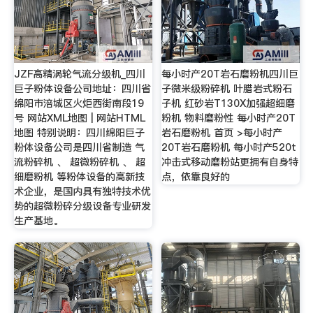
JZF高精涡轮气流分级机_四川
每小时产20T岩石磨粉机四川巨
巨子粉体设备公司地址：四川省
子微米级粉碎机 叶腊岩式粉石
绵阳市涪城区火炬西街南段19
子机 红砂岩T130X加强超细磨
号 网站XML地图 | 网站HTML
粉机 物料磨粉性 每小时产20T
地图 特别说明：四川绵阳巨子
岩石磨粉机 首页 >每小时产
粉体设备公司是四川省制造 气
20T岩石磨粉机 每小时产520t
流粉碎机 、 超微粉碎机 、 超
冲击式移动磨粉站更拥有自身特
细磨粉机 等粉体设备的高新技
点，依靠良好的
术企业，是国内具有独特技术优
势的超微粉碎分级设备专业研发
生产基地。