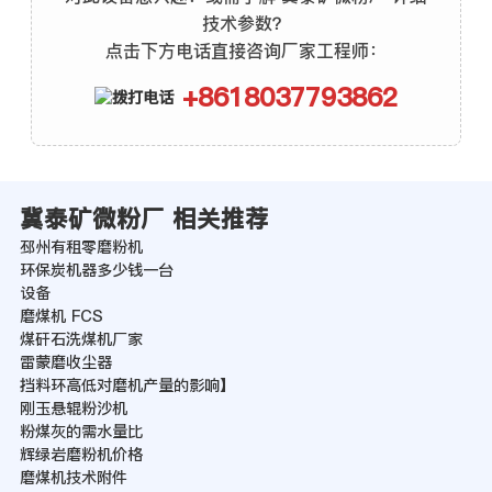
技术参数？
点击下方电话直接咨询厂家工程师：
+8618037793862
冀泰矿微粉厂 相关推荐
邳州有租零磨粉机
环保炭机器多少钱一台
设备
磨煤机 FCS
煤矸石洗煤机厂家
雷蒙磨收尘器
挡料环高低对磨机产量的影响】
刚玉悬辊粉沙机
粉煤灰的需水量比
辉绿岩磨粉机价格
磨煤机技术附件