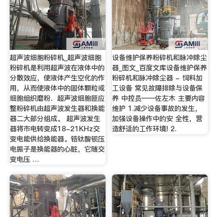
超声波细胞粉碎机_超声波细胞
设备维护保养粉碎机和脉冲除尘
粉碎机是利用超声波在液体中的
器_图文_百度文库设备维护保养
分散效应，使液体产生空化的作
粉碎机和脉冲除尘器 - 饲料加
用，从而使液体中的固体颗粒或
工设备 常见故障排除与设备保
细胞组织磨粉．超声波细胞匪应
养 中控员——佐左木 主要内容
整粉碎机由超声波发生器和换能
维护 1.减少设备事故的发生，
器二大部分组成。 超声波发生
加强设备操作中的安 全性，营
器将市电转变成18-21KHz交
造舒适的工作环境! 2.
变电能供给换能器。锆钛酸钡压
电振子是换能器的心脏，它随交
变电压 …