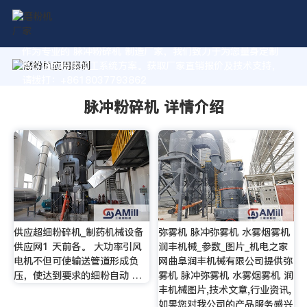
作为专业的 脉冲粉碎机 制造厂家，我们致力于为您量身定制
高价值的粉体加工系统方案。获取厂家直销报价及技术支持，
请拨打：+8618037793862
脉冲粉碎机 详情介绍
供应超细粉碎机_制药机械设备
弥雾机 脉冲弥雾机 水雾烟雾机
供应网1 天前各。 大功率引风
润丰机械_参数_图片_机电之家
电机不但可使输送管道形成负
网曲阜润丰机械有限公司提供弥
压，使达到要求的细粉自动 …
雾机 脉冲弥雾机 水雾烟雾机 润
丰机械图片,技术文章,行业资讯,
如果您对我公司的产品服务感兴