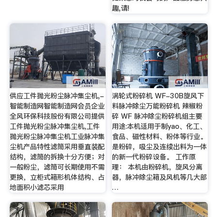
趣,请!
供应工件抛光粉尘脉冲集尘机,-
涡轮式粉碎机 WF-30B旋风下
智能制造网智能制造网会员企业
料脉冲除尘万能粉碎机 辣椒粉
全风环保科技股份有限公司提供
碎 WF 脉冲除尘粉碎机组主要
工件抛光粉尘脉冲集尘机,工件
用途:本机适用于制yao、化工、
抛光粉尘脉冲集尘机工业脉冲集
食品、磁性材料、粉体等行业。
尘机产品特性滤筒采用垂直装配
是粉碎，吸尘及连续出料为一体
结构，滤筒的拆换十分方便；对
的新一代粉碎设备。 工作原
一般粉尘，滤筒可长期使用不需
理： 本机由粉碎机，旋风分离
更换，立柜式箱形机体结构、占
器，脉冲除尘箱及风机等几大部
地面积小滤芯采用
…