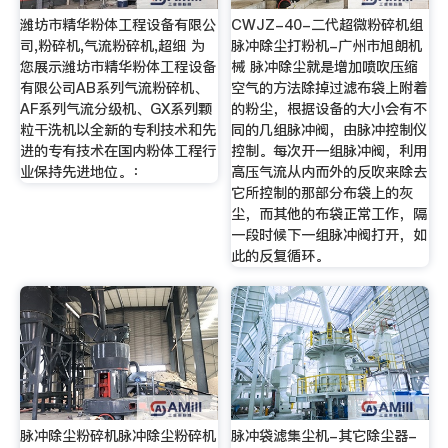
潍坊市精华粉体工程设备有限公
CWJZ-40-二代超微粉碎机组
司,粉碎机,气流粉碎机,超细 为
脉冲除尘打粉机-广州市旭朗机
您展示潍坊市精华粉体工程设备
械 脉冲除尘就是增加喷吹压缩
有限公司AB系列气流粉碎机、
空气的方法除掉过滤布袋上附着
AF系列气流分级机、GX系列颗
的粉尘，根据设备的大小会有不
粒干洗机以全新的专利技术和先
同的几组脉冲阀，由脉冲控制仪
进的专有技术在国内粉体工程行
控制。每次开一组脉冲阀，利用
业保持先进地位。：
高压气流从内而外的反吹来除去
它所控制的那部分布袋上的灰
尘，而其他的布袋正常工作，隔
一段时候下一组脉冲阀打开，如
此的反复循环。
脉冲除尘粉碎机脉冲除尘粉碎机
脉冲袋滤集尘机-其它除尘器-