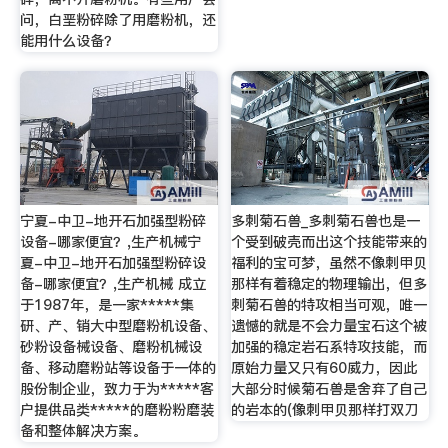
问，白垩粉碎除了用磨粉机，还
能用什么设备？
宁夏-中卫-地开石加强型粉碎
多刺菊石兽_多刺菊石兽也是一
设备-哪家便宜？,生产机械宁
个受到破壳而出这个技能带来的
夏-中卫-地开石加强型粉碎设
福利的宝可梦，虽然不像刺甲贝
备-哪家便宜？,生产机械 成立
那样有着稳定的物理输出，但多
于1987年，是一家*****集
刺菊石兽的特攻相当可观，唯一
研、产、销大中型磨粉机设备、
遗憾的就是不会力量宝石这个被
砂粉设备械设备、磨粉机械设
加强的稳定岩石系特攻技能，而
备、移动磨粉站等设备于一体的
原始力量又只有60威力，因此
股份制企业，致力于为*****客
大部分时候菊石兽是舍弃了自己
户提供品类*****的磨粉粉磨装
的岩本的(像刺甲贝那样打双刀
备和整体解决方案。