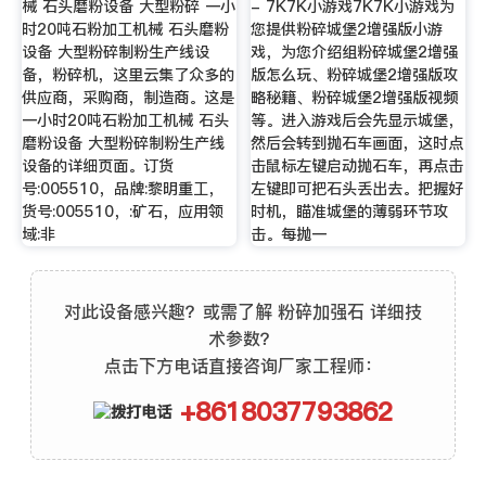
械 石头磨粉设备 大型粉碎 一小
- 7K7K小游戏7K7K小游戏为
时20吨石粉加工机械 石头磨粉
您提供粉碎城堡2增强版小游
设备 大型粉碎制粉生产线设
戏，为您介绍组粉碎城堡2增强
备，粉碎机，这里云集了众多的
版怎么玩、粉碎城堡2增强版攻
供应商，采购商，制造商。这是
略秘籍、粉碎城堡2增强版视频
一小时20吨石粉加工机械 石头
等。进入游戏后会先显示城堡，
磨粉设备 大型粉碎制粉生产线
然后会转到抛石车画面，这时点
设备的详细页面。订货
击鼠标左键启动抛石车，再点击
号:005510，品牌:黎明重工，
左键即可把石头丢出去。把握好
货号:005510，:矿石，应用领
时机，瞄准城堡的薄弱环节攻
域:非
击。每抛一
对此设备感兴趣？或需了解 粉碎加强石 详细技
术参数？
点击下方电话直接咨询厂家工程师：
+8618037793862