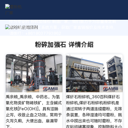
作为专业的 粉碎加强石 制造厂家，我们致力于为您量身定制
高价值的粉体加工系统方案。获取厂家直销报价及技术支持，
请拨打：+8618037793862
粉碎加强石 详情介绍
禹余粮_禹余粮，中药名。为氢
煤矸石粉碎机_360百科煤矸石
氧化物类矿物褐铁矿，主含碱式
粉碎机,煤矸石粉碎机粉碎机是
氧化铁[FeO(OH)]。具有涩肠
通过双转子两道连续磨粉，无筛
止泻，收敛止血之功效。常用于
条装置，各种湿渣均可磨粉，既
久泻久痢，大便出血，崩漏带
水中捞出来也可随时磨粉，不存
下。
在粘结堵塞现象，控制物料大小