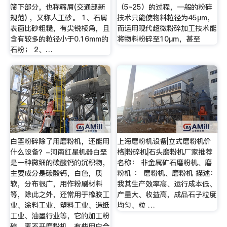
筛下部分，也称筛屑(交通部新
（5~25）的过程，一般的粉碎
规范) ，又称人工砂。 1、石屑
技术只能使物料粒径为45μm，
表面比砂粗糙，有尖锐棱角，且
而运用现代超微粉碎加工技术能
含有较多的粒径小于0.16mm的
将物料粉碎至10μm，甚至
石粉； 2、…
白垩粉碎除了用磨粉机，还能用
上海磨粉机设备|立式磨粉机价
什么设备？-河南红星机器白垩
格|粉碎机|石头磨粉机厂家推荐
是一种微细的碳酸钙的沉积物，
名称： 非金属矿石磨粉机、磨
主要成分是碳酸钙，白色，质
粉机 ： 磨粉机、磨粉机 描述：
软，分布很广，用作粉刷材料
我其生产效率高、运行成本低、
等，除此之外，还常用于橡胶工
产量大、收益高，成品石子粒度
业、涂料工业、塑料工业、造纸
均匀、粒 …
工业、油墨行业等，它的加工粉
碎，离不开磨粉机。有些用户会