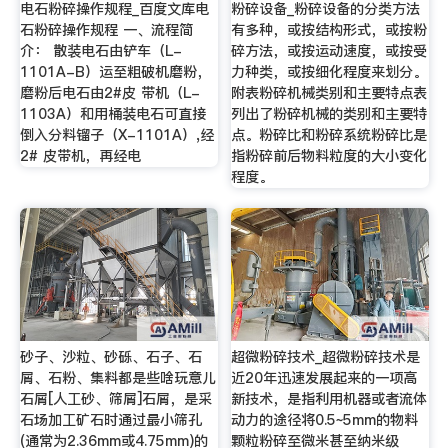
电石粉碎操作规程_百度文库电
粉碎设备_粉碎设备的分类方法
石粉碎操作规程 一、流程简
有多种，或按结构形式，或按粉
介： 散装电石由铲车（L-
碎方法，或按运动速度，或按受
1101A-B）运至粗破机磨粉，
力种类，或按细化程度来划分。
磨粉后电石由2#皮 带机（L-
附表粉碎机械类别和主要特点表
1103A）和用桶装电石可直接
列出了粉碎机械的类别和主要特
倒入分料镏子（X-1101A）,经
点。粉碎比和粉碎系统粉碎比是
2# 皮带机，再经电
指粉碎前后物料粒度的大小变化
程度。
砂子、沙粒、砂砾、石子、石
超微粉碎技术_超微粉碎技术是
屑、石粉、集料都是些啥玩意儿
近20年迅速发展起来的一项高
石屑[人工砂、筛屑]石屑，是采
新技术，是指利用机器或者流体
石场加工矿石时通过最小筛孔
动力的途径将0.5~5mm的物料
(通常为2.36mm或4.75mm)的
颗粒粉碎至微米甚至纳米级