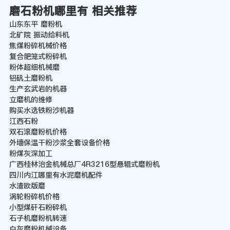
磨石粉机哪里有 相关推荐
山东东平 磨粉机
北矿院 振动给料机
焦煤粉碎机械价格
复合肥笼式粉碎机
粉体超细机械磨
铝矾土磨粉机
生产玄武岩的机器
立磨机的维修
购买水选铁粉沙机器
江西石粉
双石滚磨粉机价格
外墙保温干粉沙浆全套设备价格
粉煤灰深加工
广西桂林治金机械总厂4R3216型悬辊式磨粉机
四川内江哪里有水泥磨机配件
水渣欧版磨
涡轮粉碎机价格
小型煤矸石粉碎机
石子机磨粉机转速
白灰磨粉机械设备