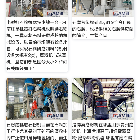
小型打石粉机器多少钱一台-河
石磨为您找到25,819个今日新
南红星机器打石粉机也叫磨石粉
的石磨。也提供相关石磨供应商
机，一类可将石料研磨成粉的机
的简介，主营产品
械设备，以目前市场现有设备来
看，可实现石料研磨制粉的机器
设备大概有2类，磨粉机与球磨
机，且它们都是区分大小？详细
有关解答如下：
石粉磨机磨石粉机目前在石料加
淄博卖磨粉机在哪里山东青州磨
工行业尤其是对于矿石的磨粉中
粉机 上海世邦高压超细雷蒙磨
的广泛使用是毋庸置疑的，而生
粉 磨珍珠粉机器 哪里有磨石粉