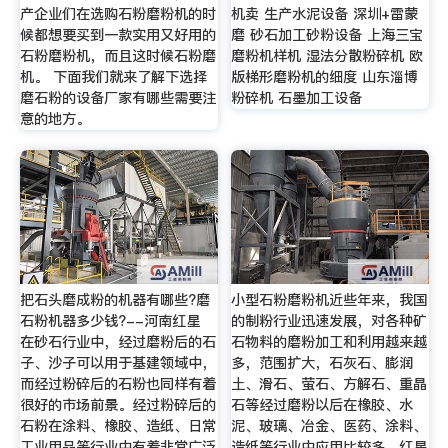
产企业们在选购石粉磨粉机的时
机卖 生产水泥设备 深圳+雷蒙
候都想要买到一款实用又好用的
磨 砂石加工砂粉设备 上海三宝
石粉磨粉机，而且这时候石粉磨
磨粉机样机 湿法分散粉碎机 欧
机。 下面我们就来了解下选择
版梯形磨粉机的细度 山东淄博
磨石粉的设备厂家有哪些需要注
粉碎机 石墨加工设备
意的地方。
把石头磨成粉的机器有哪些?磨
小型石粉磨粉机近些年来，我国
石粉机器多少钱?--河南红星
的制粉行业迅速发展，对各种矿
在砂石行业中，经过磨粉后的石
石物料的磨粉加工和利用越来越
子、沙子可以用于基建领域中，
多，范围扩大，石灰石、膨润
而经过粉碎后的石粉也同样有着
土、滑石、萤石、方解石、重晶
很好的市场前景。经过粉碎后的
石等经过磨粉以后在橡胶、水
石粉在涂料、橡胶、造纸、日常
泥、玻璃、冶金、医药、涂料、
工业用品等行业中有着非常广泛
造纸等行业中应用比较多。红星