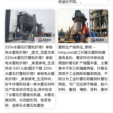
收益也不同，。
220v水磨石打磨机价格？单相
磨粉生产线供应_黎明 -
电水磨机价格？_图文_百度文库
lmlq.com加工叶腊石磨粉机哪
220v水磨石打磨机价格？单相
里有卖的，要求符合环保标准
电水磨机价格？_家具家电_生活
我国叶腊石矿产储量丰富，主要
休闲 597人阅读|次下载 220v
集中于浙江和福建两省，叶腊石
水磨石打磨机价格？单相电水磨
常用于工业制粉和雕刻用途，不
机价格？_家具家电_生活休闲。
同分为工业叶蜡石和雕刻叶蜡石
好牛环境科技是一家水磨石材料
两类，可广泛应用于陶瓷、耐火
生产批发综合性企业,其中包含
材料、雕刻、橡胶、涂料、建材
了水磨石打磨抛光机器、水磨石
抛光剂、水泥固化剂、色浆色
粉、金刚石水磨石机磨块