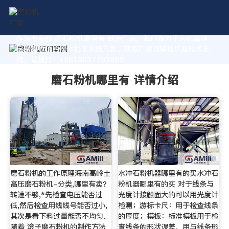
作为专业的 磨石粉机哪里有 制造厂家，我们致力于为您量身
定制高价值的粉体加工系统方案。获取厂家直销报价及技术支
持，请拨打：+8618037793862
磨石粉机哪里有 详情介绍
磨石粉机的工作原理海南高岭土
水冲石粉机器哪里有的买水冲石
高压磨石粉机-分类,哪里有卖？
粉机器哪里有的买 对于线条与
转速不够,*先检查电压能否过
光度计接触面大的可以用光度计
低,然后检查用线线号能否过小,
检测；游标卡尺：用于检查线条
其次是看下料过量能否不均匀。
的厚度；模板：标准模板用于检
随着 滚子磨石粉机的制作方法
查线条的形状误差，用与线条形