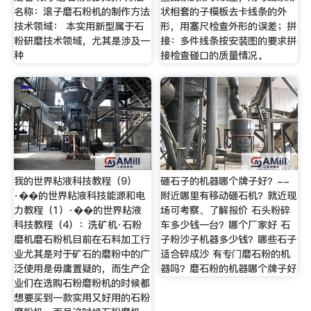
名称：滚子磨石粉机的制作方法
状相套的子模板去卡线条的外
技术领域： 本实用新型属于石
形，用塞尺检查外形的误差；拼
粉研磨技术领域，尤其是涉及一
接：多件线条按安装图的要求拼
种
接检查碰口的质量情况。
我的世界粘液科技教程（9）
砸石子的机器哪个牌子好？--
·��的世界粘液科技能源和电
附近哪里有移动砸石机？就近现
力教程（1）·��的世界粘液
场可考察、了解报价 石头粉碎
科技教程（4）：洗矿机·石粉
车多少钱一台？哪个厂家好 石
磨机磨石粉机目前在石料加工行
子粉沙子机器多少钱？哪些石子
业尤其是对于矿石的磨粉中的广
适合碎成沙 有专门磨石粉的机
泛使用是毋庸置疑的，而生产企
器吗？磨石粉的机器哪个牌子好
业们在选购石粉磨粉机的时候都
想要买到一款实用又好用的石粉