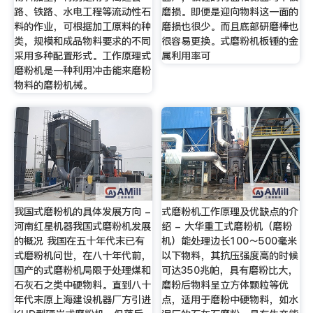
路、铁路、水电工程等流动性石
磨损。即便是迎向物料这一面的
料的作业，可根据加工原料的种
磨损也很少。而且底部研磨棒也
类，规模和成品物料要求的不同
很容易更换。式磨粉机板锤的金
采用多种配置形式。工作原理式
属利用率可
磨粉机是一种利用冲击能来磨粉
物料的磨粉机械。
我国式磨粉机的具体发展方向 -
式磨粉机工作原理及优缺点的介
河南红星机器我国式磨粉机发展
绍 - 大华重工式磨粉机（磨粉
的概况 我国在五十年代末已有
机）能处理边长100～500毫米
式磨粉机问世，在八十年代前，
以下物料，其抗压强度高的时候
国产的式磨粉机局限于处理煤和
可达350兆帕，具有磨粉比大，
石灰石之类中硬物料。直到八十
磨粉后物料呈立方体颗粒等优
年代末原上海建设机器厂方引进
点，适用于磨粉中硬物料，如水