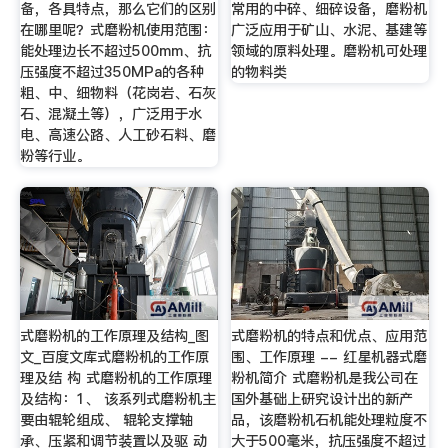
备，各具特点，那么它们的区别
常用的中碎、细碎设备，磨粉机
在哪里呢？式磨粉机使用范围：
广泛应用于矿山、水泥、基建等
能处理边长不超过500mm、抗
领域的原料处理。磨粉机可处理
压强度不超过350MPa的各种
的物料类
粗、中、细物料（花岗岩、石灰
石、混凝土等），广泛用于水
电、高速公路、人工砂石料、磨
粉等行业。
式磨粉机的工作原理及结构_图
式磨粉机的特点和优点、应用范
文_百度文库式磨粉机的工作原
围、工作原理 -- 红星机器式磨
理及结 构 式磨粉机的工作原理
粉机简介 式磨粉机是我公司在
及结构：1、 该系列式磨粉机主
国外基础上研究设计出的新产
要由辊轮组成、 辊轮支撑轴
品，该磨粉机石机能处理粒度不
承、压紧和调节装置以及驱 动
大于500毫米，抗压强度不超过