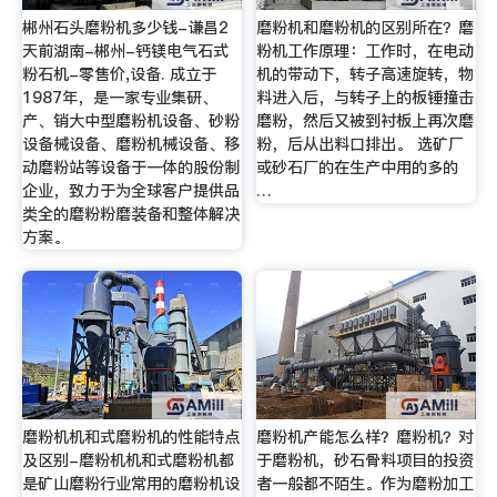
郴州石头磨粉机多少钱-谦昌2
磨粉机和磨粉机的区别所在？磨
天前湖南-郴州-钙镁电气石式
粉机工作原理：工作时，在电动
粉石机-零售价,设备. 成立于
机的带动下，转子高速旋转，物
1987年，是一家专业集研、
料进入后，与转子上的板锤撞击
产、销大中型磨粉机设备、砂粉
磨粉，然后又被到衬板上再次磨
设备械设备、磨粉机械设备、移
粉，后从出料口排出。 选矿厂
动磨粉站等设备于一体的股份制
或砂石厂的在生产中用的多的
企业，致力于为全球客户提供品
…
类全的磨粉粉磨装备和整体解决
方案。
磨粉机机和式磨粉机的性能特点
磨粉机产能怎么样？磨粉机？对
及区别-磨粉机机和式磨粉机都
于磨粉机，砂石骨料项目的投资
是矿山磨粉行业常用的磨粉机设
者一般都不陌生。作为磨粉加工