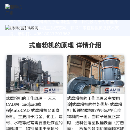
作为专业的 式磨粉机的原理 制造厂家，我们致力于为您量身
定制高价值的粉体加工系统方案。获取厂家直销报价及技术支
持，请拨打：+8618037793862
式磨粉机的原理 详情介绍
式磨粉机的工作原理 - 天天
式磨粉机的工作原理及主要用
CAD网-cad|cad教
途|式磨粉机的性能优势 式磨粉
程|AutoCAD 式磨粉机又叫磨
机 板锤的磨损仅在出现在迎向
粉机，主要用于冶金、化工、建
物料的一面。当转子速度正常
材、水电等经常需要搬迁作业的
时，进料会落至板锤表面（打击
物料加工，特别是用于高速公
面），板锤的背面和侧面均不被