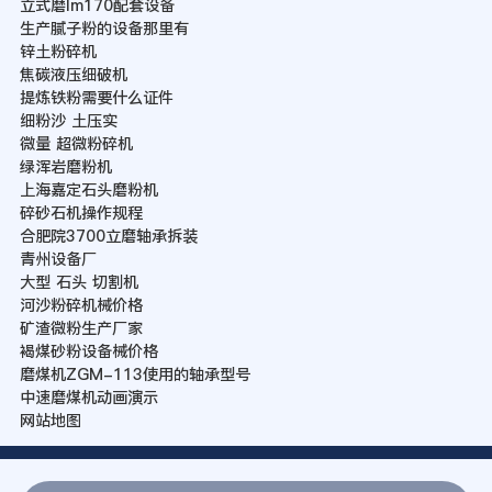
立式磨lm170配套设备
生产腻子粉的设备那里有
锌土粉碎机
焦碳液压细破机
提炼铁粉需要什么证件
细粉沙 土压实
微量 超微粉碎机
绿浑岩磨粉机
上海嘉定石头磨粉机
碎砂石机操作规程
合肥院3700立磨轴承拆装
青州设备厂
大型 石头 切割机
河沙粉碎机械价格
矿渣微粉生产厂家
褐煤砂粉设备械价格
磨煤机ZGM-113使用的轴承型号
中速磨煤机动画演示
网站地图