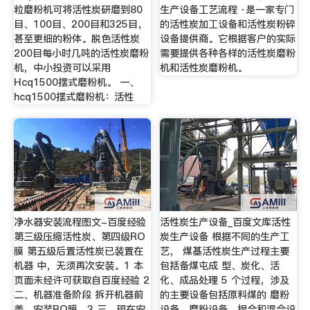
粒磨粉机可将活性炭研磨到80
生产设备工艺流程 ·是一家专门
目、100目、200目和325目，
的活性炭加工设备和活性炭粉碎
甚至更细的粉体。脱色活性炭
设备提供商。它根据客户的实际
200目每小时几吨的活性炭磨粉
需要提供各种各样的活性炭磨粉
机，中小投资可以采用
机和活性炭磨粉机。
Hcq1500摆式磨粉机。 一、
hcq1500摆式磨粉机：活性
净水器安装流程图文-百度经验
活性炭生产设备_百度文库活性
第三级压缩活性炭、第四级RO
炭生产设备 根据不同的生产工
膜 第五级后置活性炭已装置在
艺， 煤基活性炭生产过程主要
机器 中，无须再次安装。1 本
包括备煤屯成 型、炭化、活
页面未经许可获取自百度经验 2
化、成品处理 5 个过程，涉及
二、机器准备阶段 拆开机器前
的主要设备包括原料煤的 磨粉
盖，安装RO膜。3 三、现在安
设备、磨粉设备、捏合和混合设