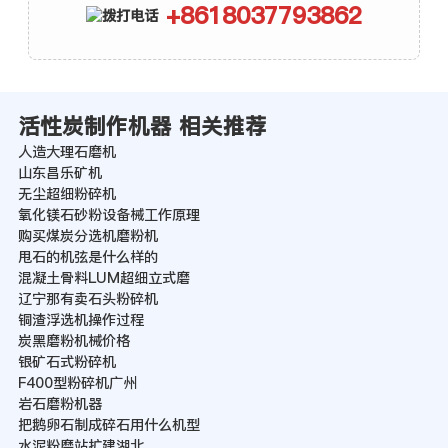
+8618037793862
活性炭制作机器 相关推荐
人造大理石磨机
山东昌乐矿机
无尘超细粉碎机
氧化镁石砂粉设备械工作原理
购买煤炭分选机磨粉机
甩石的机弦是什么样的
混凝土骨料LUM超细立式磨
辽宁那有卖石头粉碎机
铜渣浮选机操作过程
炭黑磨粉机械价格
银矿石式粉碎机
F400型粉碎机广州
岩石磨粉机器
把鹅卵石制成碎石用什么机型
水泥粉磨站扩建湖北