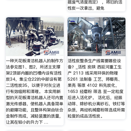
据废气浓度而定） ，将旧的活
性炭一次拿出，避免
一种天花板清洁机器人的制作方
活性炭整条生产线需要哪些设
法参见图1、图2，所述主支撑
备？_活性 炭陕 西延河重工生
架2顶部内圈的凹槽内设有活性
产 2113 线采用环保的物理
炭34，集尘仓22的中部设有第
5261 法制备 工艺，将椰壳、
二活性炭35，以便于对灰尘进
果壳 等原 4102 料先炭化，
行有效吸附和清理。 本实用新
1653 经磨粉 筛选 至一定粒度
型的天花板清洁机器人还可内置
后进入活化炉。 活化后，经振
激光传感器，使机器人具备简单
动筛、除砂机分离砂石，铁钉等
的避障功能，且整体构架由钛合
杂质，再经机械磨粉筛选成所需
金制作而成，减轻装置的质量，
粒度的成品活性炭。
让其在较小的升力下 …