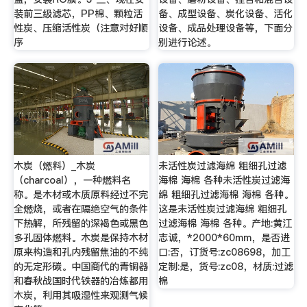
装前三级滤芯，PP棉、颗粒活
备、成型设备、炭化设备、活化
性炭、压缩活性炭（注意对好顺
设备、成品处理设备等，下面分
序
别进行论述。
木炭（燃料）_木炭
未活性炭过滤海绵 粗细孔过滤
（charcoal），一种燃料名
海棉 海棉 各种未活性炭过滤海
称。是木材或木质原料经过不完
绵 粗细孔过滤海棉 海棉 各种。
全燃烧，或者在隔绝空气的条件
这是未活性炭过滤海绵 粗细孔
下热解，所残留的深褐色或黑色
过滤海棉 海棉 各种。产地:黄江
多孔固体燃料。木炭是保持木材
志诚，*2000*60mm，是否进
原来构造和孔内残留焦油的不纯
口:否，订货号:zc08698，加工
的无定形碳。中国商代的青铜器
定制:是，货号:zc08，材质:过滤
和春秋战国时代铁器的冶炼都用
棉
木炭，利用其吸湿性来观测气候