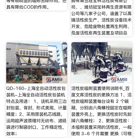
等有较明显的吸附去除作用，还
拥有青岛冠宝林活性炭有限公
具有降低COD的作用。
司、、潍坊冠宝林再生资源有限
公司等几家子公司，涵盖了以高
端活性炭生产、活性炭设备技术
开发、危险废物处置再生利用、
危废活性炭再生装置及项目总
QD-160-上海全自动活性炭包
活性炭吸附装置使用说明书_百
装机-上海全自动活性炭包装机
度文库活性炭的更换方法 1、活
特点及用途： 1、该机采用三边
性炭吸附装置每台设有 2 个碳
封包装，背封，形式美观、计量
箱，分别由六角螺栓固定在吸附
精度；2、采用原装机芯线路，
装置外壳上，更换活性炭时先卸
运用超声波原理对无纺布、滤纸
掉六角螺栓； 2、更换活性炭：
袋进行制袋封口，工作稳定性，
本吸附装置采用的活性炭，一般
效率；
使用 3-6 个月需要 更换（可根