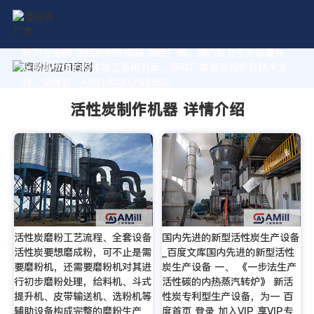
作为专业的 活性炭制作机器 制造厂家，我们致力于为您量身
定制高价值的粉体加工系统方案。获取厂家直销报价及技术支
持，请拨打：+8618037793862
活性炭制作机器 详情介绍
活性炭磨粉工艺流程、全套设备
国内先进的新型活性炭生产设备
活性炭要想磨成粉，可不止是需
_百度文库国内先进的新型活性
要磨粉机，还需要磨粉机对其进
炭生产设备 一、 《一步法生产
行初步磨粉处理，给料机、斗式
活性碳的内热蒸汽转炉》 新活
提升机、皮带输送机、选粉机等
性炭专利型生产设备，为一 百
辅助设备构成完整的磨粉生产
度首页 登录 加入VIP 享VIP专