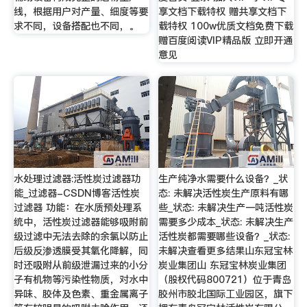
线，根据用户对产量、细度等要
享文档下载特权 赠共享文档下
求不同，设备搭配也不同，。
载特权 100w优质文档免费下载
赠百度阅读VIP精品版 立即开通
意见
水处理过滤器:活性炭过滤器功
生产纯净水需要什么设备？_状
能_过滤器-CSDN博客活性炭
态: 未解决活性炭生产原料有哪
过滤器 功能：在水质预处理系
些_状态: 未解决生产一吨活性炭
统中，活性炭过滤器能够吸附前
需要多少成本_状态: 未解决生产
级过滤中无法去除的余氯以防止
活性炭都需要哪些设备？_状态:
后级反渗透膜受其氧化降解，同
未解决查看更多结果山东冠宝林
时还吸附从前级泄漏过来的小分
炭业集团山 东冠宝林炭业集团
子有机物等污染性物质，对水中
（股权代码800721）位于青岛
异味、胶体及色素、重金属离子
胶州市胶北国际工业园区，旗下