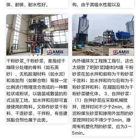
保、耐侯、耐水性好。
构，由于其吸水性能以及
干粉砂浆_干粉砂浆，是指经干
内外墙抹灰工程施工指引，这也
燥筛分处理的骨料（如石英
太细致了吧|砂浆|墙体|内墙 干粉
砂）、无机胶凝材料（如水泥）
砂浆在加水拌和前称为干粉砂浆
和添加剂（如聚合物）等按一定
干混料；加水拌和均匀后称为干
比例进行物理混合而成的一种颗
粉砂浆拌和料；在凝固后称为干
粒状或粉状，以袋装或散装的形
粉砂浆硬化体。 3、自拌砂浆：
式运至工地，加水拌和后即可直
（1）自拌砂浆应采取机械搅
接使用的物料。又称作砂浆干粉
拌，搅拌时间不少于2min，水
料、干混砂浆、干拌粉，有些建
泥粉煤灰砂浆和掺用外加剂的砂
筑黏合剂也属于此类。
浆搅拌时间不得少于3min，掺
用有机塑化剂的砂浆，应为3～
5min。