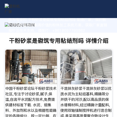
作为专业的 干粉砂浆是砌筑专用粘结剂吗 制造厂家，我们致
力于为您量身定制高价值的粉体加工系统方案。获取厂家直销
报价及技术支持，请拨打：+8618037793862
干粉砂浆是砌筑专用粘结剂吗 详情介绍
中国干粉砂浆论坛干粉砂浆技术
干混抹灰砂浆干混抹灰砂浆以优
社区,专注于讨论砂浆,腻子,保
质水泥为主粘结基料,精确筛分
温,自流平水泥配方技术,免费提
并烘干的河沙,配以高品质的保
供建材标准下载. 水泥、细集
水增稠材料,经过精确计量配料,
料、外加剂和水以及根据性能确
使用双轴强制搅拌机进行混合制
定的各种组分，按一定比例，在
成,是采用高质量聚合物设计生