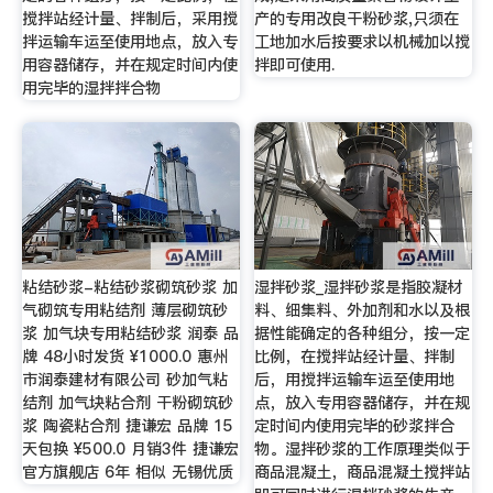
搅拌站经计量、拌制后，采用搅
产的专用改良干粉砂浆,只须在
拌运输车运至使用地点，放入专
工地加水后按要求以机械加以搅
用容器储存，并在规定时间内使
拌即可使用.
用完毕的湿拌拌合物
粘结砂浆-粘结砂浆砌筑砂浆 加
湿拌砂浆_湿拌砂浆是指胶凝材
气砌筑专用粘结剂 薄层砌筑砂
料、细集料、外加剂和水以及根
浆 加气块专用粘结砂浆 润泰 品
据性能确定的各种组分，按一定
牌 48小时发货 ¥1000.0 惠州
比例，在搅拌站经计量、拌制
市润泰建材有限公司 砂加气粘
后，用搅拌运输车运至使用地
结剂 加气块粘合剂 干粉砌筑砂
点，放入专用容器储存，并在规
浆 陶瓷粘合剂 捷谦宏 品牌 15
定时间内使用完毕的砂浆拌合
天包换 ¥500.0 月销3件 捷谦宏
物。湿拌砂浆的工作原理类似于
官方旗舰店 6年 相似 无锡优质
商品混凝土，商品混凝土搅拌站