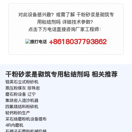
对此设备感兴趣？或需了解 干粉砂浆是砌筑专
用粘结剂吗 详细技术参数？
点击下方电话直接咨询厂家工程师：
+8618037793862
干粉砂浆是砌筑专用粘结剂吗 相关推荐
锆英石立式粉砂机
蒸压粉煤灰 珍珠岩
磨石粉设备 辽宁
集块岩人造沙机器
四氟烧结料粉碎机
轻钙粉的生产
采石场磨粉机设备摆布
4R内磨机
石榴子石磨粉机械价格