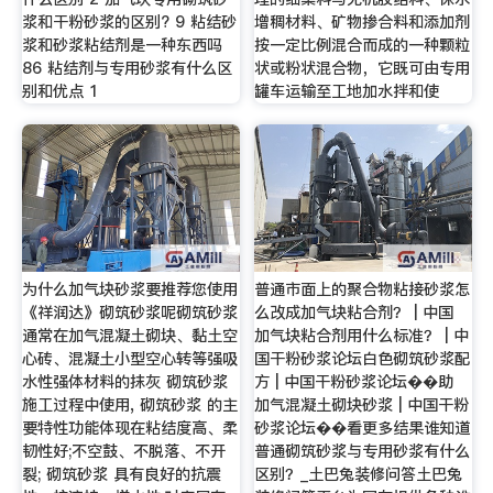
浆和干粉砂浆的区别? 9 粘结砂
增稠材料、矿物掺合料和添加剂
浆和砂浆粘结剂是一种东西吗
按一定比例混合而成的一种颗粒
86 粘结剂与专用砂浆有什么区
状或粉状混合物，它既可由专用
别和优点 1
罐车运输至工地加水拌和使
为什么加气块砂浆要推荐您使用
普通市面上的聚合物粘接砂浆怎
《祥润达》砌筑砂浆呢砌筑砂浆
么改成加气块粘合剂？ | 中国
通常在加气混凝土砌块、黏土空
加气块粘合剂用什么标准？ | 中
心砖、混凝土小型空心转等强吸
国干粉砂浆论坛白色砌筑砂浆配
水性强体材料的抹灰 砌筑砂浆
方 | 中国干粉砂浆论坛��助
施工过程中使用, 砌筑砂浆 的主
加气混凝土砌块砂浆 | 中国干粉
要特性功能体现在粘结度高、柔
砂浆论坛��看更多结果谁知道
韧性好;不空鼓、不脱落、不开
普通砌筑砂浆与专用砂浆有什么
裂; 砌筑砂浆 具有良好的抗震
区别？_土巴兔装修问答土巴兔