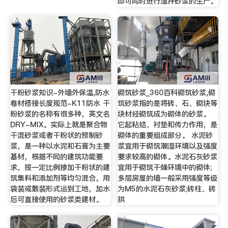
即可同时进行湿拌砂浆的生产。
干粉砂浆知识-外墙外保温,防水
砌筑砂浆_360百科砌筑砂浆,砌
卷材搭接长度规范-K11防水 干
筑砂浆指的是将砖、石、砌块等
粉砂浆的名称有很多种，英文名
块材经砌筑成为砌体的砂浆。
DRY-MIX。实际上就是聚合物
它起粘结、衬垫和传力作用，是
干混砂浆或者干粉状的预制砂
砌体的重要组成部分。 水泥砂
浆，是一种以水泥和石膏为主要
浆宜用于砌筑潮湿环境以及强度
基材，根据不同的建筑功能要
要求较高的砌体。水泥石灰砂浆
求，按一定比例掺加干粉状的建
宜用于砌筑干燥环境中的砌体;
筑集料和添加剂等均匀混合，用
多层房屋的墙一般采用强度等级
袋装或散装形式运到工地，加水
为M5的水泥石灰砂浆;砖柱、砖
后可直接使用的砂浆类建材。
拱