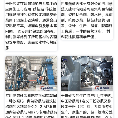
干粉砂浆在建筑物绝热系统中的
四川燕蓝天建材有限公司四川燕
应用施工与应用_砂技站 传统使
蓝天建材有限公司是集彩色勾缝
用现场搅拌的砌筑砂浆和抹灰砂
剂、瓷砖粘合剂、防水粉、界面
浆用于混凝土砌块后，通常会出
剂、抗裂砂浆、粘结砂浆的 研
现黏结不牢，墙面龟裂及渗水等
发、设计、生产、销售、配套施
问题。 而专用的保温砂浆在配
工售后于一体的民营企业。 材
制时就考虑到了所用基材的表面
料配比数据科学严谨。
密致平整度、表面吸水性和热膨
胀 …
专用砌筑砂浆和粘结剂砌筑是同
干粉砂浆的生产与应用_砂技站_
一种砂浆吗_ 砌筑砂浆与砌筑粘
中国砂浆网1定义干粉砂浆又称
结剂的区别是什么？ 2 M7.5普
砂浆干粉（混）料，系指由专业
通砌筑砂浆与Mb7.5专用砂浆有
生产厂家生产的，经干燥筛分处
什么区别 2 加气块专用砌筑砂
理的细集料与无机胶结料、保水