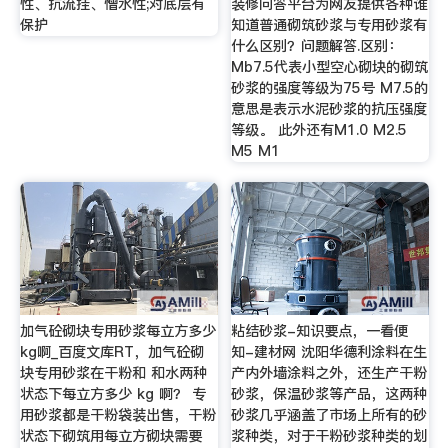
性、抗流挂、憎水性;对底层有
装修问答平台为网友提供各种谁
保护
知道普通砌筑砂浆与专用砂浆有
什么区别？问题解答.区别：
Mb7.5代表小型空心砌块的砌筑
砂浆的强度等级为75号 M7.5的
意思是表示水泥砂浆的抗压强度
等级。 此外还有M1.0 M2.5
M5 M1
加气砼砌块专用砂浆每立方多少
粘结砂浆-知识要点，一看便
kg啊_百度文库RT，加气砼砌
知-建材网 沈阳华德利涂料在生
块专用砂浆在干粉和 和水两种
产内外墙涂料之外，还生产干粉
状态下每立方多少 kg 啊？ 专
砂浆，保温砂浆等产品，这两种
用砂浆都是干粉袋装出售，干粉
砂浆几乎涵盖了市场上所有的砂
状态下砌筑用每立方砌块需要
浆种类，对于干粉砂浆种类的划