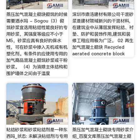
蒸压加气混凝土砌块砌筑的时候
深圳市鼎浩建材有限公司干混砂
需要洒水吗 - Sogou（3）砌
浆是建材领域新兴的干混材料,
筑砂浆宜选用粘结性能良好的专
在建筑业中从薄层发挥粘结、衬
用砂浆，其强度等级应不小于
垫、防护和装饰作用,建筑和装
M5，砂浆应具有良好的保水
修工程应用极为广泛。 02 再生
性，可在砂浆中掺入无机或有机
加气混凝土砌块 Recycled
塑化剂。有条件的应使用专用的
aerated concrete block
加气商品混凝土砌筑砂浆或干粉
砂浆。 （4）为消除主体结构和
围护墙体之间由于温度
粘结砂浆和砂浆粘结剂是一种东
蒸压加气混凝土砌块专用砂浆介
西吗_状态: 未解决粘结剂与专用
绍_百度文库蒸压加气混凝土砌