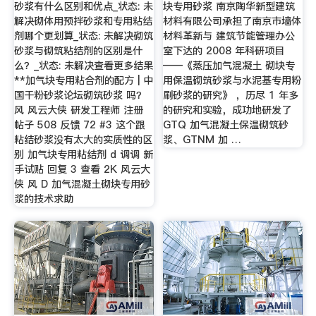
砂浆有什么区别和优点_状态: 未
块专用砂浆 南京陶华新型建筑
解决砌体用预拌砂浆和专用粘结
材料有限公司承担了南京市墙体
剂哪个更划算_状态: 未解决砌筑
材料革新与 建筑节能管理办公
砂浆与砌筑粘结剂的区别是什
室下达的 2008 年科研项目
么？_状态: 未解决查看更多结果
——《蒸压加气混凝土 砌块专
**加气块专用粘合剂的配方 | 中
用保温砌筑砂浆与水泥基专用粉
国干粉砂浆论坛砌筑砂浆 吗？
刷砂浆的研究》 ，历尽 1 年多
风 风云大侠 研发工程师 注册
的研究和实验，成功地研发了
帖子 508 反馈 72 #3 这个跟
GTQ 加气混凝土保温砌筑砂
粘结砂浆没有太大的实质性的区
浆、GTNM 加 …
别 加气块专用粘结剂 d 调调 新
手试贴 回复 3 查看 2K 风云大
侠 风 D 加气混凝土砌块专用砂
浆的技术求助