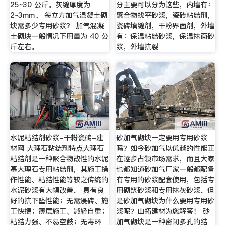
25~30 公斤。灰缝厚度为
分主要可以分为这些，内墙有：
2~3mm。 每立方加气混凝土砌
聚合物找平砂浆，瓷砖粘结剂，
块需多少专用砂浆？ 加气混凝
瓷砖填缝剂，干粉界面剂，外墙
土砌块一般情况下用量为 40 公
有：保温粘结砂浆，保温抹面砂
斤左右。
浆，外墙抗裂
水泥粘结剂砂浆-干粉瓷砖-建
砂加气砌块一定要用专用砂浆
材网 大理石粘结剂特点大理石
吗？如今砂加气以优越的性能正
粘结剂是一种聚合物改性的水泥
在逐步占领市场需求，而且大家
基大理石专用粘结剂，其施工操
也都知道砂加气厂家一般都配备
作性能、粘结性能等较之传统的
有专用的砂浆配套使用，包括专
水泥砂浆有大幅改善。 具有良
用砌筑砂浆和专用抹灰砂浆。但
好的抗下坠性能；无需浸砖、施
是砂加气砌块为什么要用专用砂
工快捷；薄层施工、减轻自重；
浆呢？山拓建材为您解答！ 砂
粘结力强、不易空鼓；无毒环
加气砌块是一种密闭多孔的结