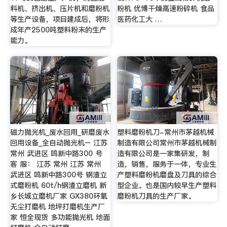
料机、挤出机、压片机和磨粉机
粉机 优博干燥高速粉碎机 食品
等生产设备，项目建成后，将形
医药化工大 …
成年产2500吨塑料粉末的生产
能力。
磁力抛光机_废水回用_研磨废水
塑料磨粉机刀-常州市茅越机械
回用设备_全自动抛光机– 江苏
制造有限公司常州市茅越机械制
常州 武进区 鸣新中路300 号
造有限公司是一家集研发，制
客 服： 江苏 常州 江苏 常州
造，销售，服务于一体，专业生
武进区 鸣新中路300号 钢渣立
产塑料磨粉机磨盘及刀具的综合
式磨粉机 60t/h钢渣立磨机 新
型企业。也是国内较早生产塑料
乡长城立磨机厂家 GX380环氧
磨粉机刀具的生产厂家。
无尘打磨机 地坪打磨机生产厂
家 恒全现货 多功能抛光机 地面