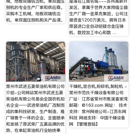
械，地板双端铣边机，单双面压
座落在江南名城---苏州高新开
刨机的专业生产厂家和供应商。
发区，隶属于世界大家用吸尘器
采购木工机械，地板双端铣边
生产厂商—金莱克集团。公司注
机，单双面压刨机相关产品请。
册资金1200万美元，拥有日本
原装进口全自动铝镁合金压铸
机、数控加工中心和数 …
常州市武进五菱柴油机有限公司
干燥机,混合机,粉碎机,制粒机 -
介绍-公司网站常州市武进五菱
常州市范氏干燥设备有限公司
柴油机有限公司是由全国农机知
厂址：江苏省常州市焦溪查家湾
名企业——武进柴油机厂改制而
邮箱：@163.com 网址： 技术
成的集科技研发、生产制造、推
支持：常州网络公司-江苏东网
广销售于一体的企业，全面继承
科技 网络支持：中国干燥设备
和发扬了原武柴厂五菱品牌的优
网 【管理登陆】
势，在单缸柴油机行业始终奉