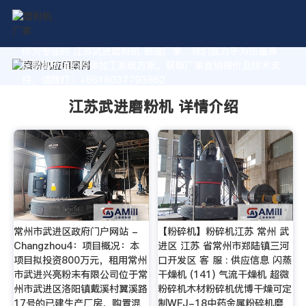
作为专业的 江苏武进磨粉机 制造厂家，我们致力于为您量身
定制高价值的粉体加工系统方案。获取厂家直销报价及技术支
持，请拨打：+8618037793862
江苏武进磨粉机 详情介绍
常州市武进区政府门户网站 -
【粉碎机】粉碎机江苏 常州 武
Changzhou4：项目概况：本
进区 江苏 省常州市郑陆镇三河
项目拟投资800万元，租用常州
口开发区 客 服 : 供应信息 闪蒸
市武进兴亮粉末有限公司位于常
干燥机 (141) 气流干燥机 超微
州市武进区洛阳镇戴溪村翼溪路
粉碎机木材粉碎机优博干燥可定
17号的已建生产厂房，购置混
制WFJ-18中药金属粉碎机磨