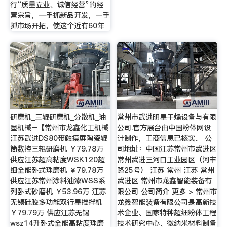
行“质量立业、诚信经营”的经
营宗旨，一手抓新品开发，一手
抓市场开拓，使这个近有60年
研磨机_三辊研磨机_分散机_油
常州市武进明星干燥设备与有限
墨机械–【常州市龙鑫化工机械
公司.官方展台由中国粉体网设
江苏武进DS80带触摸屏陶瓷辊
计制作，工商信息已核实。 公
筒数控三辊研磨机 ￥79.78万
司地址：中国江苏常州市武进区
供应江苏超高粘度WSK120超
常州武进三河口工业园区（河丰
细全能卧式珠磨机 ￥79.78万
路25号） 江苏 常州 江苏 常州
供应江苏常州涂料油漆WSS系
武进区 常州市龙鑫智能装备有
列卧式砂磨机 ￥53.96万 江苏
限公司 公司简介 更多 > 常州市
无锡硅胶多功能双行星搅拌机
龙鑫智能装备有限公司是高新技
￥79.79万 供应江苏无锡
术企业、国家特种超细粉体工程
wsz14升卧式全能高粘度珠磨
技术研究中心、微纳米材料制备