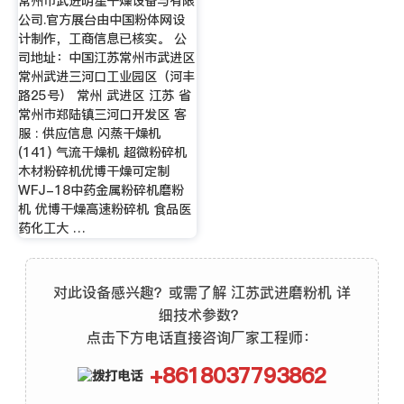
常州市武进明星干燥设备与有限
公司.官方展台由中国粉体网设
计制作，工商信息已核实。 公
司地址：中国江苏常州市武进区
常州武进三河口工业园区（河丰
路25号） 常州 武进区 江苏 省
常州市郑陆镇三河口开发区 客
服 : 供应信息 闪蒸干燥机
(141) 气流干燥机 超微粉碎机
木材粉碎机优博干燥可定制
WFJ-18中药金属粉碎机磨粉
机 优博干燥高速粉碎机 食品医
药化工大 …
对此设备感兴趣？或需了解 江苏武进磨粉机 详
细技术参数？
点击下方电话直接咨询厂家工程师：
+8618037793862