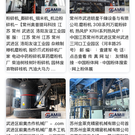
粉碎机_撕碎机_铜米机_机边粉
常州市武进明星干燥设备与有限
碎机–【常州奥普提玛科技 江
公司.磨粉机 30B系列万能粉碎
苏 常州 武进区 洛阳友谊工业园
机 热风炉 KRH系列热风炉 ：
客 服： 江苏 常州 江苏 常州
中国江苏常州市武进区常州武进
武进区 洛阳友谊工业园 杂粮制
三河口工业园区（河丰路25
糁机磨粉机 报价爪式粉碎机厂
号） 邮 编： ：查建军 电 话：
家 电动中药粉碎机草药磨粉机
点击查看 传 真 网 址： 友情链
厂 柴油树枝树叶粉碎机 园林废
接 ·中国粉体网 ·中国粉体搜索
弃物碎枝机 汽油大马力 …
·网上粉体展
武进区前黄杰作机械厂 - .com
苏州金莱克精密机械有限公司首
武进区前黄杰作机械厂是木工机
页苏州金莱克精密机械有限公司