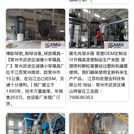
橡胶球胆_制球设备_球类模具–
雾化风扇水箱 滚塑OEM定制设
【常州市武进区湖塘小军模具
计开模具滚塑制品生产来图 滚
厂】常州武进区湖塘小军模具厂
塑原料颗粒需要经过磨粉机碾磨
位于江苏常州南郊，距常州市
使用，我们确保使用全新料来生
15公里，在沿江出口处5M，交
产产品。 江苏钧宏塑业科技有
通十分便利。| 我厂建立于
限公司 地址：常州市武进区横
1990年，技术力量雄厚，年销
山桥省庄工业园 ：
售250万，欢迎客厂来我厂订
799565353
货。