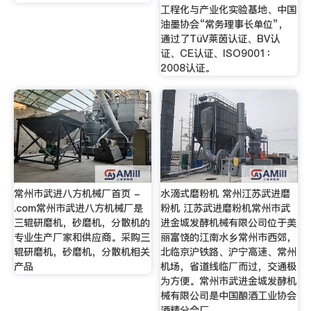
工程化与产业化实验基地、中国
油墨协会“常务理事长单位”，
通过了TüV莱茵认证、BV认
证、CE认证、ISO9001：
2008认证。
常州市武进八方机械厂首页 -
水滴式磨粉机 常州江苏武进磨
.com常州市武进八方机械厂是
粉机 江苏武进磨粉机常州市武
三辊研磨机，砂磨机，分散机的
进金城发酵机械有限公司位于美
专业生产厂家和供应商。采购三
丽富饶的江南水乡常州市西郊，
辊研磨机，砂磨机，分散机相关
北临京沪铁路、沪宁高速、常州
产品
机场，省道线临厂而过，交通极
为方便。常州市武进金城发酵机
械有限公司是中国酿酒工业协会
酒精分会厂。