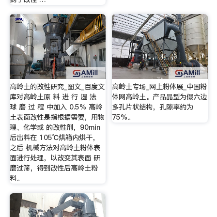
高岭土的改性研究_图文_百度文
高岭土专场_网上粉体展_中国粉
库对高岭土原 料 进 行 湿 法
体网高岭土。产品晶型为假六边
球 磨 过 程 中加入 0.5% 高岭
多孔片状结构，孔隙率约为
土表面改性是指根据需要，用物
75%。
理、化学或 的改性剂，90min
后出料在 105℃烘箱内烘干，
之后 机械方法对高岭土粉体表
面进行处理，以改变其表面 研
磨过筛，得到改性后高岭土粉
料。