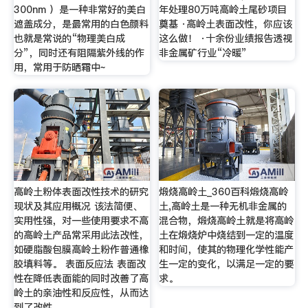
300nm ）是一种非常好的美白
年处理80万吨高岭土尾砂项目
遮盖成分，是最常用的白色颜料
奠基 ·高岭土表面改性，你应该
也就是常说的“物理美白成
这么做！ ·十余份业绩报告透视
分”，同时还有阻隔紫外线的作
非金属矿行业“冷暖”
用，常用于防晒霜中~
高岭土粉体表面改性技术的研究
煅烧高岭土_360百科煅烧高岭
现状及其应用概况 该法简便、
土,高岭土是一种无机非金属的
实用性强，对一些使用要求不高
混合物，煅烧高岭土就是将高岭
的高岭土产品常采用此法改性，
土在煅烧炉中烧结到一定的温度
如硬脂酸包膜高岭土粉作普通橡
和时间，使其的物理化学性能产
胶填料等。 表面反应法 表面改
生一定的变化，以满足一定的要
性在降低表面能的同时改善了高
求。
岭土的亲油性和反应性，从而达
到了改性 …