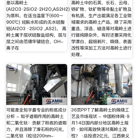
是以高岭土
高岭土中的石英、长石、云母、
(Al2O3·2SiO2·2H2O,AS2H2)
铁矿物、钛矿物等非黏土矿物及
为原料，在适当温度下(600～
有机质，生产出能满足各工业领
900℃) 经脱水形成的无水硅酸
域需求的高岭土产品，除了采用
铝(Al2O3 ·2SiO2 ,AS2)。 高
重选、浮选、磁选等对高岭土进
岭土属于层状硅酸盐结构，层与
行提纯除杂外，有时还要采用化
层之间由范德华键结合，OH-
学漂白、超细剥片、煅烧、表面
离子在
改性等深加工方法对高岭土进行
处理。
可能是全知乎最专业的粉底成分
36页PPT了解高岭土的煅烧工
分析 - 知乎遮瑕作用的高岭土
艺及市场现状 - 中国粉体网·9
和二氧化钛：贡献了粉底的遮瑕
月14日国内部分地区高岭土报
力，并且消除了滑石粉的闪光，
价 ·如何高效快速对高岭土改
二氧化钛（粒径200nm-
性？ ·总投资2亿元，江西崇义