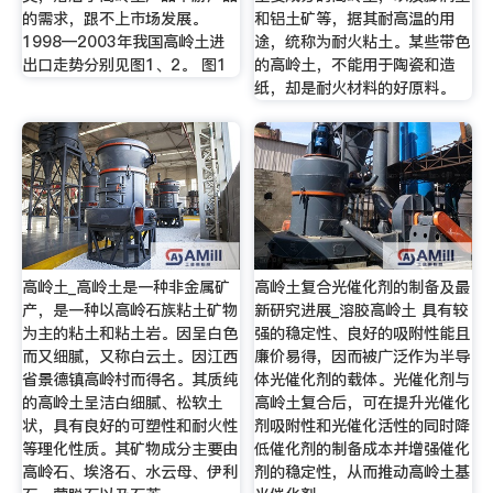
的需求，跟不上市场发展。
和铝土矿等，据其耐高温的用
1998—2003年我国高岭土进
途，统称为耐火粘土。某些带色
出口走势分别见图1、2。 图1
的高岭土，不能用于陶瓷和造
纸，却是耐火材料的好原料。
高岭土_高岭土是一种非金属矿
高岭土复合光催化剂的制备及最
产，是一种以高岭石族粘土矿物
新研究进展_溶胶高岭土 具有较
为主的粘土和粘土岩。因呈白色
强的稳定性、良好的吸附性能且
而又细腻，又称白云土。因江西
廉价易得，因而被广泛作为半导
省景德镇高岭村而得名。其质纯
体光催化剂的载体。光催化剂与
的高岭土呈洁白细腻、松软土
高岭土复合后，可在提升光催化
状，具有良好的可塑性和耐火性
剂吸附性和光催化活性的同时降
等理化性质。其矿物成分主要由
低催化剂的制备成本并增强催化
高岭石、埃洛石、水云母、伊利
剂的稳定性，从而推动高岭土基