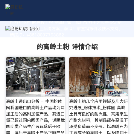
作为专业的 的高岭土粉 制造厂家，我们致力于为您量身定制
高价值的粉体加工系统方案。获取厂家直销报价及技术支持，
请拨打：+8618037793862
的高岭土粉 详情介绍
高岭土进出口分析 - 中国粉体
高岭土的几个应用领域及几大研
网我国进口的高岭土产品均为深
究进展_粉体技术_粉体圈 高岭
加工后的高附加值产品，其进口
土具有良好的耐火性，常用来生
量己超过国内同类产品，说明我
产耐火材料，其制品能在高温下
国此类产品生产远远落后于欧
承受负荷而不变形。以高岭石为
美，落后于高岭土产品下游产品
主要成分的高岭土，以及膨润土