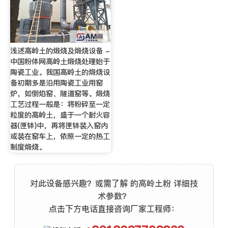
浅述高岭土的煅烧及煅烧设备 -
中国粉体网高岭土煅烧处理始于
陶瓷工业。我国高岭土的煅烧设
备初期多是沿用陶瓷工业用窑
炉，如倒焰窑、隧道窑等。煅烧
工艺过程一般是：将粉碎至一定
粒度的高岭土，盛于一个耐火容
器(匣钵)中，再将匣钵装入窑内
或装在窑车上，依照一定的热工
制度煅烧。
对此设备感兴趣？或需了解 的高岭土粉 详细技
术参数？
点击下方电话直接咨询厂家工程师：