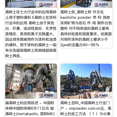
高岭土在七大行业中的应用高岭
高岭土粉_高岭土粉 外文名
土用于塑料填料 5高岭土在涂料
kaolinite powder 学 科 其他
行业中的应用 高岭土由于其色
实用矿物与岩石 作 用 制作白色
白、价廉、流动性良好、化学性
颜料 对不同用途的高岭土都有
质稳定、表而阳离子交换量大，
具体的粒度和细度要求。如美国
因此很早就被用作为涂料和油漆
对用作涂料的高岭土要求小于
的填料，用于涂料的高岭土一般
2μm的含量占90—95%
有水洗超细高岭土和锻烧超细高
岭土两类。
偏高岭土的应用综述 - 中国粉
高岭土百科_中国高岭土行业门
体网中国粉体网6月11日讯 偏
户 - cnpowder.com.cn五、高
高岭土(metakaolin, 简称MK)
岭土的加工方法 （ 1 ）为分离