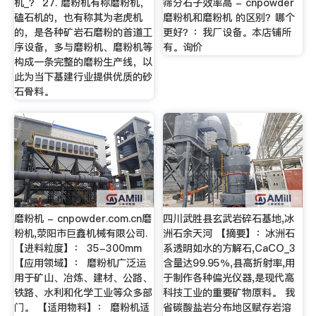
机_？ 27. 磨粉机有称磨粉机，
筛分石子效率高 - cnpowder
磕石机的，也有称其为老虎机
磨粉机和磨粉机 的区别？哪个
的，是各种矿岩石磨粉的首道工
更好？：我厂设备。本店铺所
序设备，多与磨粉机、磨粉机等
有。询价
构成一条完整的磨粉生产线，以
此为当下基建行业提供优质的砂
石骨料。
磨粉机 - cnpowder.com.cn磨
四川武胜县玄武岩碎石基地,冰
粉机,荥阳市巨鑫机械有限公司.
洲石余天河 【摘要】：冰洲石
【进料粒度】： 35-300mm
系透明如水的方解石,CaCO_3
【应用领域】： 磨粉机广泛运
含量达99.95％,县高折射率,用
用于矿山、冶炼、建材、公路、
于制作各种偏光仪器,是现代高
铁路、水利和化学工业等众多部
科技工业的重要矿物原料。 我
门。 【适用物料】： 磨粉机适
省碳酸盐岩分布地区赋存岩溶