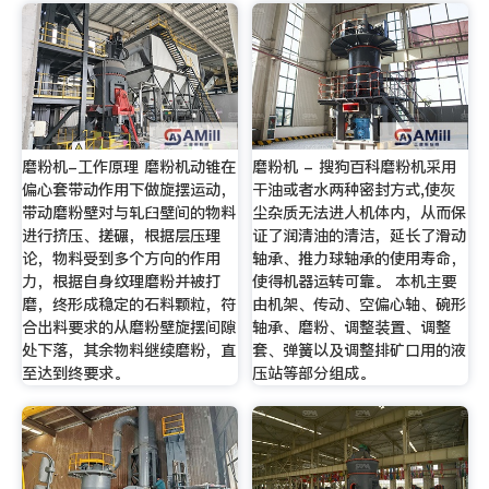
磨粉机-工作原理 磨粉机动锥在
磨粉机 - 搜狗百科磨粉机采用
偏心套带动作用下做旋摆运动，
干油或者水两种密封方式,使灰
带动磨粉壁对与轧臼壁间的物料
尘杂质无法进人机体内，从而保
进行挤压、搓碾，根据层压理
证了润清油的清洁，延长了滑动
论，物料受到多个方向的作用
轴承、推力球轴承的使用寿命，
力，根据自身纹理磨粉并被打
使得机器运转可靠。 本机主要
磨，终形成稳定的石料颗粒，符
由机架、传动、空偏心轴、碗形
合出料要求的从磨粉壁旋摆间隙
轴承、磨粉、调整装置、调整
处下落，其余物料继续磨粉，直
套、弹簧以及调整排矿口用的液
至达到终要求。
压站等部分组成。