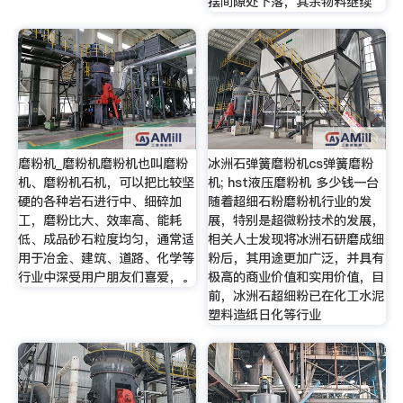
摆间隙处下落，其余物料继续
磨粉机_磨粉机磨粉机也叫磨粉
冰洲石弹簧磨粉机cs弹簧磨粉
机、磨粉机石机，可以把比较坚
机; hst液压磨粉机 多少钱一台
硬的各种岩石进行中、细碎加
随着超细石粉磨粉机行业的发
工，磨粉比大、效率高、能耗
展，特别是超微粉技术的发展，
低、成品砂石粒度均匀，通常适
相关人士发现将冰洲石研磨成细
用于冶金、建筑、道路、化学等
粉后，其用途更加广泛，并具有
行业中深受用户朋友们喜爱，。
极高的商业价值和实用价值，目
前，冰洲石超细粉已在化工水泥
塑料造纸日化等行业