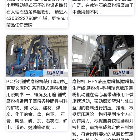
小型移动锤式石子砂粉设备鹅卵
广泛。在冰洲石的磨粉粉磨加工
石大理石边角料磨粉机，请进入
中要用到不同…
c306222780的店铺，更多null
商品任你选购
PC系列锤式磨粉机使用说明书_
磨粉机-HPY液压磨粉机|磨粉机
百度文库PC 系列锤式磨粉机使
生产线|磨粉机-科利瑞克液压磨
用说明书 一、概况及用途 锤式
粉机动锥在偏心套带动作用下做
磨粉机适用于磨粉各种脆性材料
旋摆运动，带动磨粉壁对与轧臼
的矿物，如 水泥、建材、煤
壁间的物料进行挤压、搓碾，根
炭、化工冶金、盐、白亚、 石
据层压理论，物料受到多个方向
膏、明矾、砖、瓦、石灰石、矿
的作用力，根据自身纹理磨粉并
山、道路、燃油等硬度 …
被打磨，最终形成稳定的石料颗
粒，符合出料要求的从磨粉壁旋