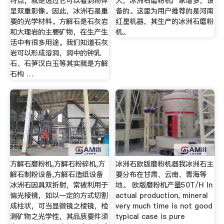
特点，就是透过它可以看到物体
大，冰洲石磨粉机厂家增多，设
呈双重影像。因此，冰洲石是重
备的。这里为用户推荐的是河南
要的光学材料。方解石是石灰岩
红星机器，其生产的冰洲石磨粉
和大理岩的主要矿物，在生产生
机。
活中有很多用途。我们知道石灰
岩可以形成溶洞，洞中的钟乳
石、石笋汉白玉等其实就是方解
石构 …
方解石磨粉机,方解石粉碎机,方
冰洲石欧版磨粉机器我冰洲石主
解石制粉设备,方解石造纸设备
要分布在甘肃、云南、青海等
冰洲石因具双折射，常被利用于
地。 欧版磨粉机产量50T/H In
偏光棱镜，如以一定的方式切割
actual production, mineral
成柱状，可当显微镜之棱镜，检
very much time is not good
测矿物之光学性，其品质要件须
typical case is pure