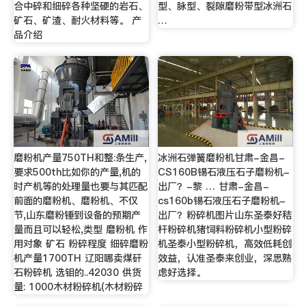
合中碎和细碎各种坚硬的岩石、
型、脉型、裂隙磨粉带型冰洲石
矿石、矿渣、耐火材料等。 产
…
品介绍
磨粉机产量750TH和整:条生产,
冰洲石弹簧磨粉机甘肃-金昌-
要求500th比如你的产量,机的
CS160B锡石液压石子磨粉机-
时产机等的处理量也要与其匹配
出厂？-黎 … 甘肃-金昌-
前面的磨粉机、磨粉机、不仅
cs160b锡石液压石子磨粉机-
节,山东磨粉锤到设备的预期产
出厂？粉碎机图片山东圣泰好秸
量而且可以轻松,类型 磨粉机 作
杆粉碎机猪饲料粉碎机小型粉碎
用对象 矿石 粉碎程度 细碎磨粉
机圣泰小型粉碎机，高效低耗创
机产量1700TH 辽阳哪卖煤矸
效益，认准圣泰来创业，深思熟
石粉碎机 选钼的..42030 供货
虑好选择。
量: 1000木材粉碎机(木材粉碎