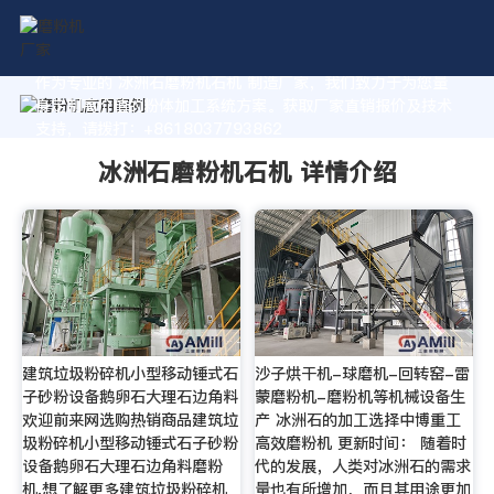
作为专业的 冰洲石磨粉机石机 制造厂家，我们致力于为您量
身定制高价值的粉体加工系统方案。获取厂家直销报价及技术
支持，请拨打：+8618037793862
冰洲石磨粉机石机 详情介绍
建筑垃圾粉碎机小型移动锤式石
沙子烘干机-球磨机-回转窑-雷
子砂粉设备鹅卵石大理石边角料
蒙磨粉机-磨粉机等机械设备生
欢迎前来网选购热销商品建筑垃
产 冰洲石的加工选择中博重工
圾粉碎机小型移动锤式石子砂粉
高效磨粉机 更新时间： 随着时
设备鹅卵石大理石边角料磨粉
代的发展，人类对冰洲石的需求
机,想了解更多建筑垃圾粉碎机
量也有所增加，而且其用途更加