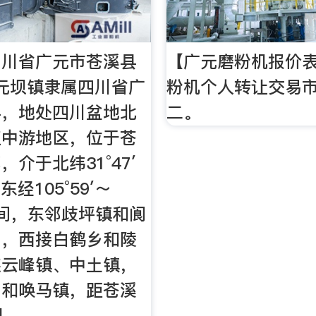
四川省广元市苍溪县
【广元磨粉机报价表
元坝镇隶属四川省广
粉机个人转让交易市
县，地处四川盆地北
二。
江中游地区，位于苍
介于北纬31°47′
，东经105°59′～
′之间，东邻歧坪镇和阆
乡，西接白鹤乡和陵
连云峰镇、中土镇，
乡和唤马镇，距苍溪
里。