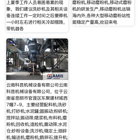
上夏季工作人员易困易累的现
磨粉机,移动磨粉机,移动式磨粉
象，我们建议洗砂机及其相关设
机的研发生产,移动磨粉机远销
备连续工作一定时间之后要停机
海内外,各种大型移动磨粉站性
一小时左右进行相关冷却措施，
能稳定产量高,欢迎来电
带机器各
云南科昆机械设备有限公司云南
科昆机械设备有限公司，位于云
南省昆明市官渡区东聚建材城西
7幢7-9，主要经营配料机;洗砂
机;打砂机;水泥罐;圆振动;粉碎机;
搅拌站;振动筛;喷浆机;布料机;磨
粉机;回收机;造粒机;震动筛;水泥
仓;砂粉设备;洗沙机;稳定土;细碎
机;输送机;磨粉机;鹅卵石;提升机;