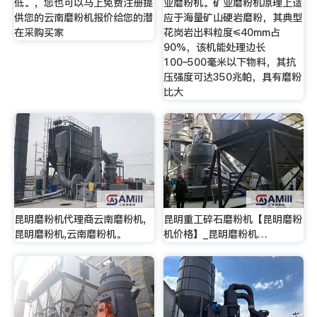
低。，您也可以马上免费注册提
业磨粉机。矿业磨粉机原理上适
供您的云南磨粉机报价给您的潜
应于海量矿山硬岩磨粉，其典型
在采购买家
花岗岩出料粒度≤40mm占
90%，该机能处理边长
100~500毫米以下物料，其抗
压强度可达350兆帕，具有磨粉
比大
昆明磨粉机代理商云南磨粉机,
昆明重工碎石磨粉机【昆明磨粉
昆明磨粉机,云南磨粉机。
机价格】_昆明磨粉机…