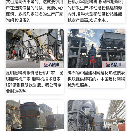
实也是高低不等的，这就要求用
粉机,移动磨粉机,移动式磨粉机
户在选购设备的时候，更要小心
的研发生产,移动磨粉机远销海
谨慎。多找几家知名的生产厂家
内外,各种大型移动磨粉站性能
询问其设备的
稳定产量高,欢迎来电…
昆明磨粉机报价磨粉机厂家，昆
碎石的中国建材网建材热点搜索
明磨粉机厂家 磨粉机技术哪家
板块提供碎石的；中国建材网竭
强?请到昆明找誉鼎。我公司专
诚为您服务。
业制造各种: