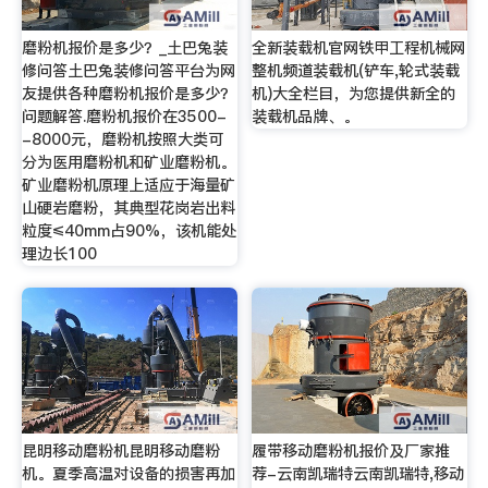
磨粉机报价是多少？_土巴兔装
全新装载机官网铁甲工程机械网
修问答土巴兔装修问答平台为网
整机频道装载机(铲车,轮式装载
友提供各种磨粉机报价是多少？
机)大全栏目，为您提供新全的
问题解答.磨粉机报价在3500-
装载机品牌、。
-8000元，磨粉机按照大类可
分为医用磨粉机和矿业磨粉机。
矿业磨粉机原理上适应于海量矿
山硬岩磨粉，其典型花岗岩出料
粒度≤40mm占90%，该机能处
理边长100
昆明移动磨粉机昆明移动磨粉
履带移动磨粉机报价及厂家推
机。夏季高温对设备的损害再加
荐-云南凯瑞特云南凯瑞特,移动