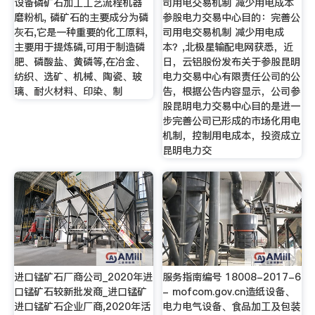
设备磷矿石加工工艺流程机器
司用电交易机制 减少用电成本
磨粉机, 磷矿石的主要成分为磷
参股电力交易中心目的：完善公
灰石,它是一种重要的化工原料,
司用电交易机制 减少用电成
主要用于提炼磷,可用于制造磷
本？,北极星输配电网获悉，近
肥、磷酸盐、黄磷等,在冶金、
日，云铝股份发布关于参股昆明
纺织、选矿、机械、陶瓷、玻
电力交易中心有限责任公司的公
璃、耐火材料、印染、制
告，根据公告内容显示，公司参
股昆明电力交易中心目的是进一
步完善公司已形成的市场化用电
机制，控制用电成本，投资成立
昆明电力交
进口锰矿石厂商公司_2020年进
服务指南编号 18008-2017-6
口锰矿石较新批发商_进口锰矿
- mofcom.gov.cn造纸设备、
进口锰矿石企业厂商,2020年活
电力电气设备、食品加工及包装