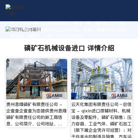
作为专业的 磷矿石机械设备进口 制造厂家，我们致力于为您
量身定制高价值的粉体加工系统方案。获取厂家直销报价及技
术支持，请拨打：+8618037793862
磷矿石机械设备进口 详情介绍
贵州息烽磷矿有限责任公司 -
云天化集团有限责任公司－启信
企查查企查查为您提供贵州息烽
宝 - qixin进口原辅材料、机械
磷矿有限责任公司的新工商信
设备及零配件，磷矿石销售；压
息、公司简介、公司地址、…
力容器、工业气体、磷矿石加工
（限下属企业凭许可经营）；对
于自来水的制造及销售、汽车运