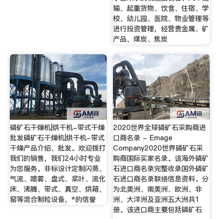
输、起重货物、饮食、住宿、学
校、幼儿园、医院、物业管理等
进行投资管理，经营贵金属、矿
产品、煤炭、焦炭
磷矿石干燥机|烘干机-带式干燥
2020世界全球磷矿石采购商进
批发磷矿石干燥机|烘干机-带式
口商名录 - Emage
干燥产品介绍、批发。欢迎拨打
Company2020世界磷矿石采
我们的销售，我们24小时专业
购商国际买家名录。该海外磷矿
为您服务。非标设计定制闪蒸、
石进口商名录完整收录国外磷矿
气流、喷雾、盘式、桨叶、流化
石进口商名录联络信息资料。分
床、沸腾、带式、真空、烘箱、
为北美洲、南美洲、欧洲、非
窑等混合制粒设备，*的信誉
洲、大洋洲及亚洲五大洲共1
册。该进口商主要包括磷矿石