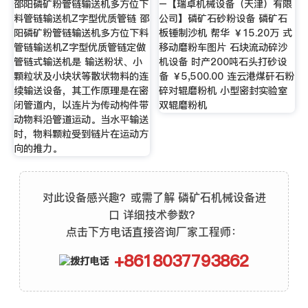
邵阳磷矿粉管链输送机多方位下
–【瑞卓机械设备（天津）有限
料管链输送机Z字型优质管链 邵
公司】磷矿石砂粉设备 磷矿石
阳磷矿粉管链输送机多方位下料
板锤制沙机 帮华 ￥15.20万 式
管链输送机Z字型优质管链定做
移动磨粉车图片 石块流动碎沙
管链式输送机是 输送粉状、小
机设备 时产200吨石头打砂设
颗粒状及小块状等散状物料的连
备 ￥5,500.00 连云港煤矸石粉
续输送设备，其工作原理是在密
碎对辊磨粉机 小型密封实验室
闭管道内，以连片为传动构件带
双辊磨粉机
动物料沿管道运动。当水平输送
时，物料颗粒受到链片在运动方
向的推力。
对此设备感兴趣？或需了解 磷矿石机械设备进
口 详细技术参数？
点击下方电话直接咨询厂家工程师：
+8618037793862