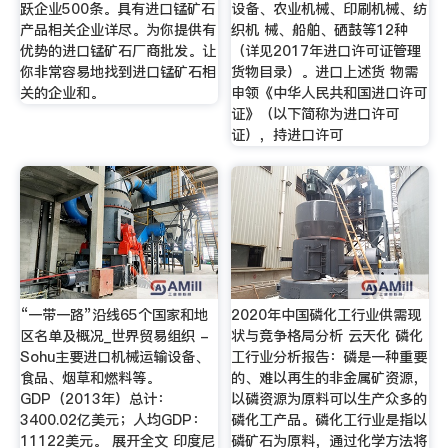
跃企业500条。具有进口锰矿石
设备、农业机械、印刷机械、纺
产品相关企业详尽。为你提供有
织机 械、船舶、硒鼓等12种
优势的进口锰矿石厂商批发。让
（详见2017年进口许可证管理
你非常容易地找到进口锰矿石相
货物目录）。进口上述货 物需
关的企业和。
申领《中华人民共和国进口许可
证》（以下简称为进口许可
证），持进口许可
“一带一路”沿线65个国家和地
2020年中国磷化工行业供需现
区名单及概况_世界贸易组织 -
状与竞争格局分析 云天化 磷化
Sohu主要进口机械运输设备、
工行业分析报告：磷是一种重要
食品、烟草和燃料等。
的、难以再生的非金属矿资源，
GDP（2013年）总计：
以磷资源为原料可以生产众多的
3400.02亿美元；人均GDP：
磷化工产品。磷化工行业是指以
11122美元。 展开全文 印度尼
磷矿石为原料，通过化学方法将