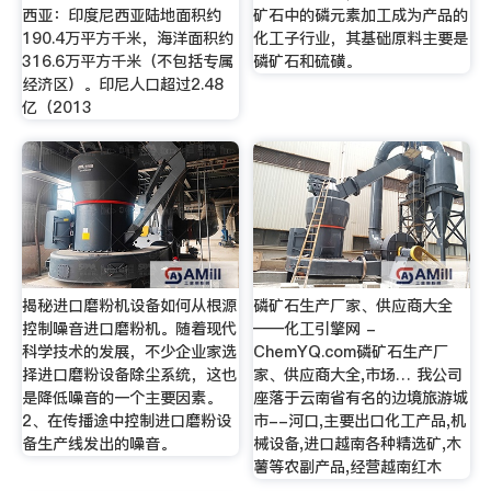
西亚：印度尼西亚陆地面积约
矿石中的磷元素加工成为产品的
190.4万平方千米，海洋面积约
化工子行业，其基础原料主要是
316.6万平方千米（不包括专属
磷矿石和硫磺。
经济区）。印尼人口超过2.48
亿（2013
揭秘进口磨粉机设备如何从根源
磷矿石生产厂家、供应商大全
控制噪音进口磨粉机。随着现代
——化工引擎网 -
科学技术的发展，不少企业家选
ChemYQ.com磷矿石生产厂
择进口磨粉设备除尘系统，这也
家、供应商大全,市场… 我公司
是降低噪音的一个主要因素。
座落于云南省有名的边境旅游城
2、在传播途中控制进口磨粉设
市--河口,主要出口化工产品,机
备生产线发出的噪音。
械设备,进口越南各种精选矿,木
薯等农副产品,经营越南红木