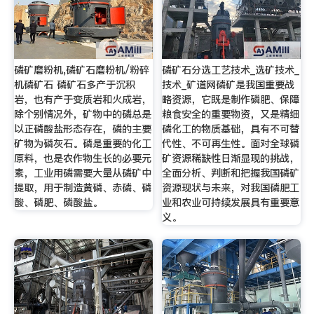
磷矿磨粉机,磷矿石磨粉机/粉碎
磷矿石分选工艺技术_选矿技术_
机磷矿石 磷矿石多产于沉积
技术_矿道网磷矿是我国重要战
岩，也有产于变质岩和火成岩，
略资源，它既是制作磷肥、保障
除个别情况外，矿物中的磷总是
粮食安全的重要物资，又是精细
以正磷酸盐形态存在，磷的主要
磷化工的物质基础，具有不可替
矿物为磷灰石。磷是重要的化工
代性、不可再生性。面对全球磷
原料，也是农作物生长的必要元
矿资源稀缺性日渐显现的挑战，
素，工业用磷需要大量从磷矿中
全面分析、判断和把握我国磷矿
提取，用于制造黄磷、赤磷、磷
资源现状与未来，对我国磷肥工
酸、磷肥、磷酸盐。
业和农业可持续发展具有重要意
义。