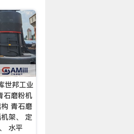
库世邦工业
青石磨粉机
构 青石磨
机架、 定
、 水平