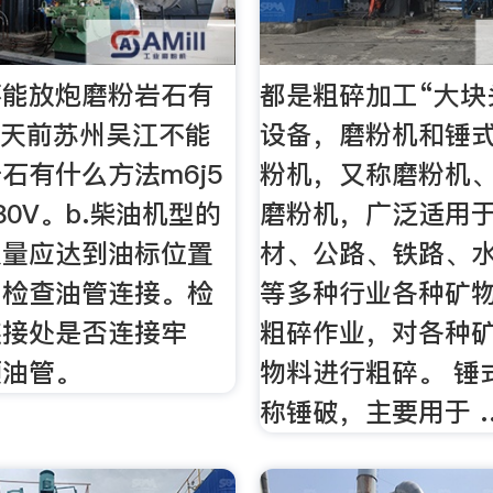
不能放炮磨粉岩石有
都是粗碎加工“大块
 天前苏州吴江不能
设备，磨粉机和锤式
石有什么方法m6j5
粉机，又称磨粉机
80V。b.柴油机型的
磨粉机，广泛适用
入量应达到油标位置
材、公路、铁路、
。检查油管连接。检
等多种行业各种矿
连接处是否连接牢
粗碎作业，对各种
顺油管。
物料进行粗碎。 锤
称锤破，主要用于 