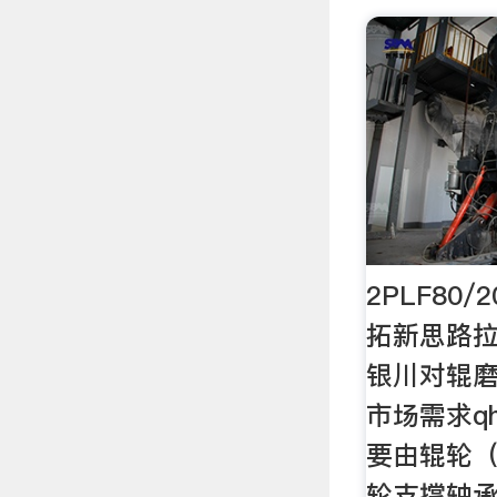
2PLF80
拓新思路拉
银川对辊
市场需求q
要由辊轮
轮支撑轴