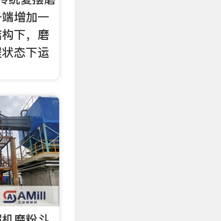
一端增加一
结构下，磨
程状态下运
掘机磨粉斗