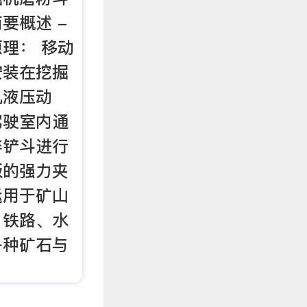
要概述 -
理： 移动
安装在挖掘
机液压动
驾驶室内通
碎铲斗进行
板的强力夹
运用于矿山
、铁路、水
各种矿石与