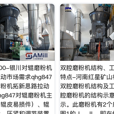
/200-银川对辊磨粉机
双腔磨粉机结构、
动市场需求qhg847
特点-河南红星矿山
磨粉机拓新思路拉动
双腔磨粉机结构及工
hg847对辊磨粉机主
腔磨粉机的结构示意
（辊皮易损件）、辊
示。此磨粉机有2个
承、压紧和调节装置
图1的Ⅰ、Ⅱ，即在