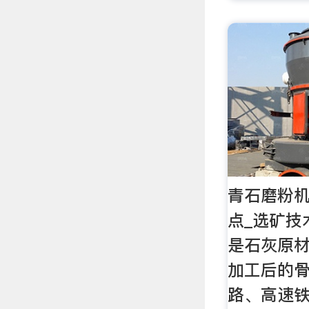
青石磨粉
点_选矿技
是石灰原
加工后的
路、高速