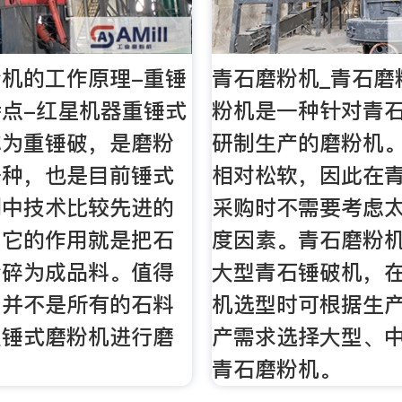
机的工作原理-重锤
青石磨粉机_青石磨
点-红星机器重锤式
粉机是一种针对青
称为重锤破，是磨粉
研制生产的磨粉机
一种，也是目前锤式
相对松软，因此在
列中技术比较先进的
采购时不需要考虑
，它的作用就是把石
度因素。青石磨粉
粉碎为成品料。值得
大型青石锤破机，
，并不是所有的石料
机选型时可根据生
重锤式磨粉机进行磨
产需求选择大型、
青石磨粉机。