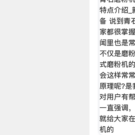
特点介绍_
备 说到青
家都很掌
闻里也是
不仅是磨
式磨粉机
会这样常
原理呢?是
对用户有
一直强调
就给大家
机的