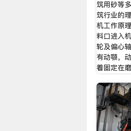
筑用砂等
筑行业的理
机工作原理
料口进入
轮及偏心
有动颚，
着固定在