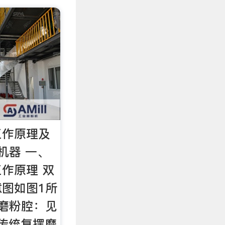
工作原理及
机器 一、
作原理 双
图如图1所
磨粉腔：见
传统复摆磨