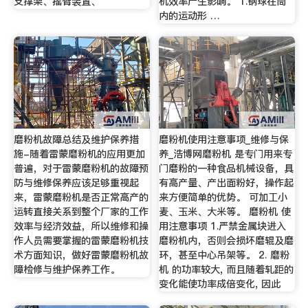
支撑架、摇臂装置、
机效率产生影响。 1.钢球在筒
内的运动形 …
磨粉机故障总结及维护保养措
磨粉机使用注意事项_维修与保
施-随着雷蒙磨粉机的应用更加
养_浩博网磨粉机 是专门用来专
普遍，对于雷蒙磨粉机的故障预
门磨粉的一种食品机械设备，具
防与维修保养应该足够重视起
有高产量、产出面粉好，操作起
来，雷蒙磨粉机是否正常高产的
来方便简单的优势。 可加工小
运转直接关系到整个厂家的工作
麦、玉米、大米等。 磨粉机 使
效率与经济效益，所以维修和操
用注意事项 1.严禁金属块进入
作人员需要掌握的雷蒙磨粉机技
磨粉机内，否则会损坏磨辊及磨
术方面知识，做好雷蒙磨粉机故
环，甚至中心吊架等。 2. 磨粉
障检修与维护保养工作。
机 的功率较大, 而且随着轧距的
变化能使功率成倍变化, 因此