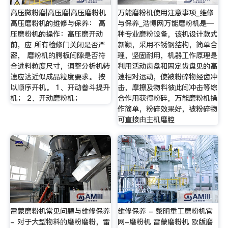
高压微粉磨|高压磨|高压磨粉机
万能磨粉机使用注意事项_维修
高压磨粉机的维修与保养： 高
与保养_浩博网万能磨粉机是一
压磨粉机的操作：高压磨开动
种专业磨粉设备，该机设计款式
前，应 所有检修门关闭是否严
新颖，采用不锈钢结构，简单合
密， 磨粉机的腭板间隙是否符
理，坚固耐用，机器工作原理是
合进料粒度尺寸，调整分析机转
利用活动齿盘和固定齿盘见的高
速应达近似成品粒度要求。 按
速相对运动，使被粉碎物经齿冲
以顺序开机。 1、开动畚斗提升
击，摩擦及物料彼此间冲击等综
机； 2、开动磨粉机；
合作用获得粉碎，万能磨粉机操
作简单，粉碎效果好，被粉碎物
可直接由主机磨腔
雷蒙磨粉机常见问题与维修保养
维修保养 - 黎明重工磨粉机官
- 对于大型物料的磨粉磨粉，雷
网-磨粉机 雷蒙磨粉机 欧版磨