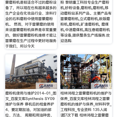
蒙磨粉机是较适合不过的磨粉设
粉 黎明重工科技专业生产磨粉
备了，所以现在也有越来越多的
机,砂粉设备,磨粉机,磨粉机,移
生产企业在化妆品行业、涂料行
动磨粉站系列产品。主要产品有
业的石料磨粉中使用雷蒙磨粉
雷蒙磨粉机,立式磨粉机,欧版磨
机。 然而，对于雷蒙磨的使用
粉机,磨粉机,矿渣磨粉机, 磨煤
来说雷蒙磨粉机保养是非常重要
机,中速磨煤机,高压悬辊磨粉机
的，做好雷蒙磨粉机维修才能让
等设备,提供整条生产线服务.欢
雷蒙磨在生产过程中更好地服务
迎选购.
于我们，所以今天
磨粉机使用与维护2014-01_图
桂林鸿程之雷蒙磨粉机的维护与
文_百度文库Synthesis SY09
保养_百度文库桂林鸿程之雷蒙
维护与保养 停机后的检查养护
磨粉机的维护与保养_材料科学_
4、要定期加油，对加油的部
工程科技_专业资料 135人阅
位、方法、 周期和用油种类、
读|7次下载 桂林鸿程之雷蒙磨