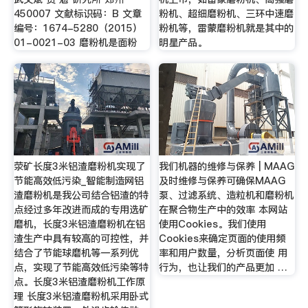
450007 文献标识码：B 文章
粉机、超细磨粉机、三环中速磨
编号：1674-5280（2015）
粉机等，雷蒙磨粉机就是其中的
01-0021-03 磨粉机是面粉
明星产品。
荥矿长度3米铝渣磨粉机实现了
我们机器的维修与保养 | MAAG
节能高效低污染_智能制造网铝
及时维修与保养可确保MAAG
渣磨粉机是我公司结合铝渣的特
泵、过滤系统、造粒机和磨粉机
点经过多年改进而成的专用选矿
在聚合物生产中的效率 本网站
磨机，长度3米铝渣磨粉机在铝
使用Cookies。我们使用
渣生产中具有较高的可控性，并
Cookies来确定页面的使用频
结合了节能球磨机等一系列优
率和用户数量，分析页面使 用
点，实现了节能高效低污染等特
行为，也让我们的产品更加 …
点。长度3米铝渣磨粉机工作原
理 长度3米铝渣磨粉机采用卧式