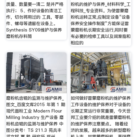
质量、数量要一清二 楚并严格
粉机的维护与保养_材料科学_工
执行； 5、作好设备的清洁工
程科技_专业资料。为使雷蒙磨
作，切勿将用过的 工具，零部
粉机运转正常,应制定设备“设备
件、螺母等遗留在设备上。
保养安全操作制度”方能保证雷
Synthesis SY09维护与保养
蒙磨粉机长期安全运行,同时要
磨粉机存料筒
有必要的检修工具以及润滑脂和
相应的
磨粉机齿辊的监测与维护保养_
如何做好雷蒙磨粉机的维护保养
图文_百度文库2015 年第 1 期
工作设备的维护保养对于设备的
现代面粉工业 Modern Flour
长期正常运行非常重要，今天世
Milling Industry 生产设备 磨
邦工业要介绍的就是雷蒙磨粉机
粉机齿辊的监测与维护保养 中
的维护保养注意要点。 随着经
图分类号：TS 211.3 苑兵丰
济的发展，越来越多的新型磨粉
武文斌 贾 勉 研究所 郑州
机上市，如雷蒙磨粉机、高强磨