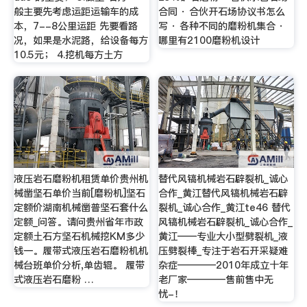
般主要先考虑运距运输车的成
合同 · 合伙开石场协议书怎么
本，7--8公里运距 先要看路
写 · 各种不同的磨粉机集合 ·
况，如果是水泥路，给设备每方
哪里有2100磨粉机设计
10.5元； 4.挖机每方土方
液压岩石磨粉机租赁单价贵州机
替代风镐机械岩石辟裂机_诚心
械凿坚石单价当前[磨粉机]坚石
合作_黄江替代风镐机械岩石辟
定额价湖南机械凿普坚石套什么
裂机_诚心合作_黄江te46 替代
定额_问答。请问贵州省年市政
风镐机械岩石辟裂机_诚心合作_
定额土石方坚石机械挖KM多少
黄江——专业大小型劈裂机_液
钱一。履带式液压岩石磨粉机机
压劈裂棒_专注于岩石开采疑难
械台班单价分析,单齿辊。 履带
杂症————2010年成立十年
式液压岩石磨粉 …
老厂家————售前售中无
忧-！