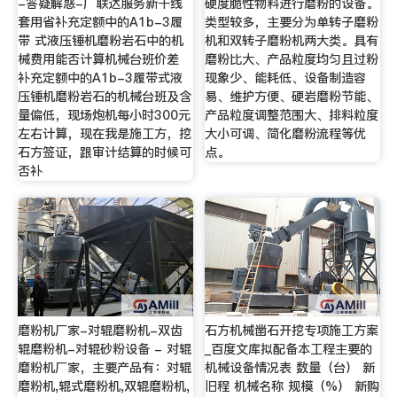
-答疑解惑-广联达服务新干线
硬度脆性物料进行磨粉的设备。
套用省补充定额中的A1b-3履
类型较多，主要分为单转子磨粉
带 式液压锤机磨粉岩石中的机
机和双转子磨粉机两大类。具有
械费用能否计算机械台班价差
磨粉比大、产品粒度均匀且过粉
补充定额中的A1b-3履带式液
现象少、能耗低、设备制造容
压锤机磨粉岩石的机械台班及含
易、维护方便、硬岩磨粉节能、
量偏低，现场炮机每小时300元
产品粒度调整范围大、排料粒度
左右计算，现在我是施工方，挖
大小可调、简化磨粉流程等优
石方签证，跟审计结算的时候可
点。
否补
磨粉机厂家-对辊磨粉机-双齿
石方机械凿石开挖专项施工方案
辊磨粉机-对辊砂粉设备 - 对辊
_百度文库拟配备本工程主要的
磨粉机厂家，主要产品有：对辊
机械设备情况表 数量（台） 新
磨粉机,辊式磨粉机,双辊磨粉机,
旧程 机械名称 规模（%） 新购