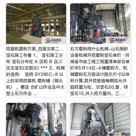
挖掘机磨粉方案_百度文库二 、
石方磨粉用什么机械-山石制砂
坚石施工布署 1、 坚石施工分
设备机械开挖磨粉坚石单价 ·河
布 坚石分布在 A 区和 B 区,C
南省市政工程工程量清单综合单
区无坚石(见图示) *** 2、机械
价年5月14日-4.爆磨粉方、机
的选用： 选用 SY285C-8 以
械磨粉石方按设计图示尺寸以体
上的采用挖掘机 磨粉锤〈镐头
积计算,其开挖坡面每侧加允许
机〉 ，要适 合矿山作业及中大
超挖量为松、次坚石20,普、特
型土石方作业 …
坚石15,并入挖方量内。三 …