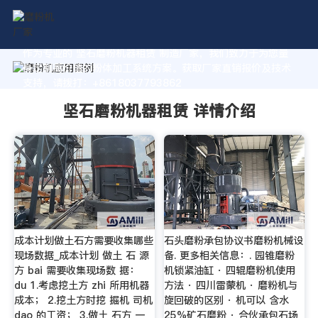
作为专业的 坚石磨粉机器租赁 制造厂家，我们致力于为您量
身定制高价值的粉体加工系统方案。获取厂家直销报价及技术
支持，请拨打：+8618037793862
坚石磨粉机器租赁 详情介绍
成本计划做土石方需要收集哪些
石头磨粉承包协议书磨粉机械设
现场数据_成本计划 做土 石 源
备. 更多相关信息：. 园锥磨粉
方 bai 需要收集现场数 据：
机锁紧油缸 · 四辊磨粉机使用
du 1.考虑挖土方 zhi 所用机器
方法 · 四川雷蒙机 · 磨粉机与
成本； 2.挖土方时挖 掘机 司机
旋回破的区别 · 机可以 含水
dao 的工资； 3.做土 石方 一
25%矿石磨粉 · 合伙承包石场