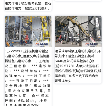
用力作用于被分裂体孔壁，岩石
在的作用力下按预定方向裂开。
1_7229266_挖掘机磨粉锤坚
履带式单斗液压磨粉机磨粉机不
石磨粉方案_百度文库挖掘机磨
带支撑下普坚石特坚石机械
粉锤坚石磨粉方案 一、工程概
6440履带式单斗挖掘机(液
况 工 程 名 称 ： *** 建 设 单
压)12.27781.式单头液压岩石
位 ： *** 设 计 单 位 ： ***
磨粉机磨粉槽(坑)岩石特坚石,所
监 理 单 位 ： *** 施 工 单 位
属定额:广东省市政工程综合定
： *** 开 竣 工 日 期 ： ***
履带式单头。
安 全 目 标 : 死 亡 事 故 为 零
，重 大 火 灾 事 故 为 零 ，重
伤 事 故 为 零 ， 负 伤 频 率
控 制 在 6‰ 以 内 ， 杜 绝
人 员 中 毒 事 件的发生。