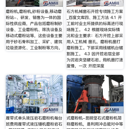
磨粉机,磨粉机,砂粉设备,移动磨
石方机械凿石开挖专项施工方案
粉站-、研发、销售为一体的国
_百度文库四、施工方法 4.1 开
际性供应商，产品包括磨粉制砂
工前对业主所提供的标高进行现
设备、工业磨粉机、筛洗设备及
场施工。 4.2 根据现场实际情
移动式磨粉站等，这些设备主要
况和业主要求：石方开挖上部采
用于砂石骨料加工、采矿、建筑
用人工机械 凿孔，磨粉机凿打
垃圾资源化、工业制粉等方向。
磨粉施工。下部采用线锯机台锯
割施工。 4.3 因开挖岩层全部
为泥岩夹坚硬石岩。炮机凿打速
度慢，一次 开挖深度
履带式单头液压岩石磨粉机每台
式磨粉机-昆明坚石式磨粉机简
班费用履带式液压锤机磨粉岩石
称磨粉机，是利用冲击能对中等