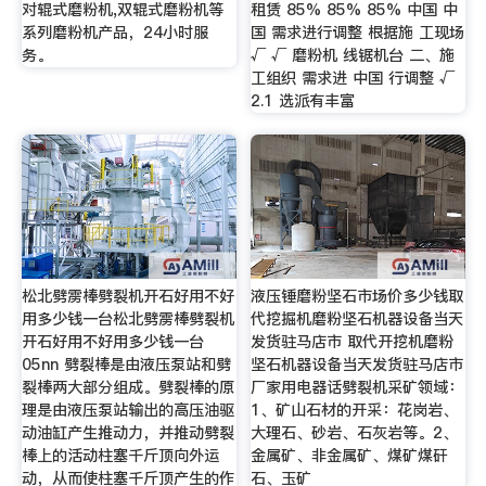
对辊式磨粉机,双辊式磨粉机等
租赁 85% 85% 85% 中国 中
系列磨粉机产品，24小时服
国 需求进行调整 根据施 工现场
务。
√ √ 磨粉机 线锯机台 二、施
工组织 需求进 中国 行调整 √
2.1 选派有丰富
松北劈雳棒劈裂机开石好用不好
液压锤磨粉坚石市场价多少钱取
用多少钱一台松北劈雳棒劈裂机
代挖掘机磨粉坚石机器设备当天
开石好用不好用多少钱一台
发货驻马店市 取代开挖机磨粉
05nn 劈裂棒是由液压泵站和劈
坚石机器设备当天发货驻马店市
裂棒两大部分组成。劈裂棒的原
厂家用电器话劈裂机采矿领域：
理是由液压泵站输出的高压油驱
1、矿山石材的开采：花岗岩、
动油缸产生推动力，并推动劈裂
大理石、砂岩、石灰岩等。2、
棒上的活动柱塞千斤顶向外运
金属矿、非金属矿、煤矿煤矸
动，从而使柱塞千斤顶产生的作
石、玉矿