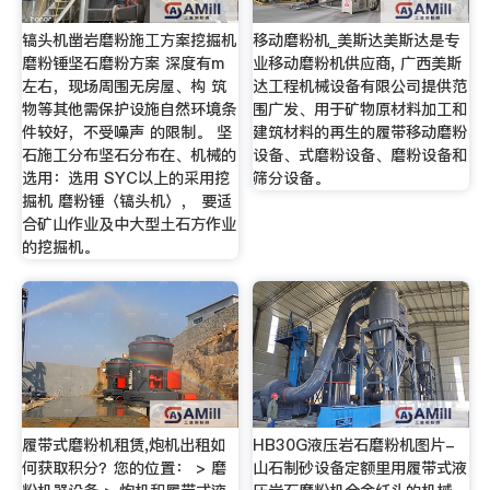
镐头机凿岩磨粉施工方案挖掘机
移动磨粉机_美斯达美斯达是专
磨粉锤坚石磨粉方案 深度有m
业移动磨粉机供应商, 广西美斯
左右，现场周围无房屋、构 筑
达工程机械设备有限公司提供范
物等其他需保护设施自然环境条
围广发、用于矿物原材料加工和
件较好，不受噪声 的限制。 坚
建筑材料的再生的履带移动磨粉
石施工分布坚石分布在、机械的
设备、式磨粉设备、磨粉设备和
选用：选用 SYC以上的采用挖
筛分设备。
掘机 磨粉锤〈镐头机〉， 要适
合矿山作业及中大型土石方作业
的挖掘机。
履带式磨粉机租赁,炮机出租如
HB30G液压岩石磨粉机图片-
何获取积分？您的位置： > 磨
山石制砂设备定额里用履带式液