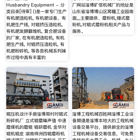
Husbandry Equipment - 分
厂网站淄博矿信机械厂的地址是
类目录[待审] ()是一家专门生产
山东省淄博博山区窝疃工业园南
有机肥造粒机, 有机肥设备，有
面,,,主要提供、磨粉机,锤式磨
机肥生产线, 对辊挤压造粒机,
粉机,对辊式磨粉机相关产品与
有机肥发酵翻堆机, 复合肥设备
服务。
的厂家, 在有机肥造粒机, 有机
肥生产线, 对辊挤压造粒机, 有
机肥粉碎机, 等各类机械系列操
作过程中具有丰富的
辊压机设计手册淄博周村对辊式
淄博工程机械百姓网淄博工业设
粉碎机厂 立式辊磨噪声值 中速
备频道是淄博本地大的工程机械
磨煤机的磨辊 辊研磨机 金华对
设备交易平台，提供新全的淄博
辊机辊皮 湖南株洲四辊磨粉机
工程机械设备交易信息，可免费