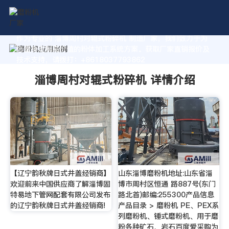
作为专业的 淄博周村对辊式粉碎机 制造厂家，我们致力于为
您量身定制高价值的粉体加工系统方案。获取厂家直销报价及
技术支持，请拨打：+8618037793862
淄博周村对辊式粉碎机 详情介绍
【辽宁韵秋牌日式井盖经销商】
山东淄博磨粉机地址:山东省淄
欢迎前来中国供应商了解淄博固
博市周村区恒通 路887号(东门
特易地下管网配套有限公司发布
路北首)邮编:255300产品信息
的辽宁韵秋牌日式井盖经销商!
产品目录 > 磨粉机 PE、PEX系
列磨粉机、锤式磨粉机、用于磨
粉各种矿石、岩石百度爱采购为