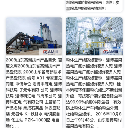
料粉末助剂粉末粉末上料机 炭
黑粉葛根粉粉末抽料机
2008山东高新技术产品目录_百
粉体生产线防爆警钟：淄博嘉周
度文库2008山东省高新技术产
热电厂氨水罐爆炸致5人死 淄博
品登记表 2008山东省高新技术
嘉周热电厂氨水罐爆炸致5人死
产品登记表 编号 A01 专家意见
粉体生产线防爆警钟，淄博嘉周
同意 申请单位 淄博丰雁电 淄博
热电厂氨水罐爆炸致5人死！桂
科技局 子元件有限 公司 淄博科
林鸿程环保磨粉机经过不断创新
技局 淄博科汇电 气有限公司 淄
升级，可按客户要求配备除尘率
博科汇电 气有限公司 主管部门
达99.99%的脉冲除尘器，有效
产品名称 集成石英晶 体表面贴
防止粉体生产车间的粉尘外漏，
装 元器件 KH铁路水 电调度自
杜绝粉尘爆炸。 2016年10月8
动 化主站 PZK-1000配 电自
日上午9时43分，山东淄博周村
动化 …
嘉周热电有限公 …