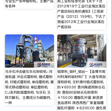
专业生产各种磨粉机。主要产品
闻工业和信息化部《关于下达
有各种
2012年19个工业行业淘汰落后
产能目标任务的通知》(工信部
产业〔2012〕159号)，下达了
我省2012年工业行业淘汰落后
产能目标
马牙石冲击破石灰石粉碎机-河
钼原料_钼杆_钼丝–【淄博市周
南机器 冲击式磨粉机 锤式磨粉
村科海钨钼材料厂】大曲专用加
机 对辊式磨粉机 单段磨粉机 履
厚粉碎机 文轩牌对辊式磨粉机
带式移动磨粉站 单缸磨粉机
的￥630.00 贵州陶瓷用钠长石
CJ系列欧版磨粉机 马牙石 又
粉 贵阳80目钠长石粉原料
称方解石，主要成分为碳酸钙，
￥150.00 嗜酸乳杆菌 新资源
一种
食品原料 陕西昂煦厂家直销嗜
酸乳杆菌粉 ￥8,500.00 通化原