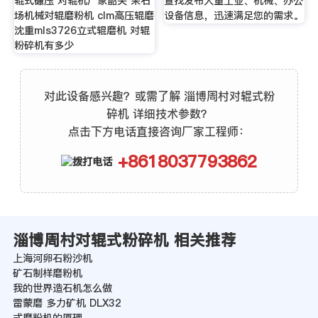
辊式碾压 对辊机厂家韶关 采石
查找发布大量工业、机械、办公
场机械对辊磨粉机 clm高压辊磨
设备信息，迅速满足您的需求。
沈重mls3726立式辊磨机 对辊
粉碎机有多少
对此设备感兴趣？或需了解 淄博周村对辊式粉
碎机 详细技术参数？
点击下方电话直接咨询厂家工程师：
+8618037793862
淄博周村对辊式粉碎机 相关推荐
上海河卵石粉沙机
矿石制样磨粉机
我的世界造石机怎么做
雷蒙磨 多力矿机 DLX32
式磨粉机的原理