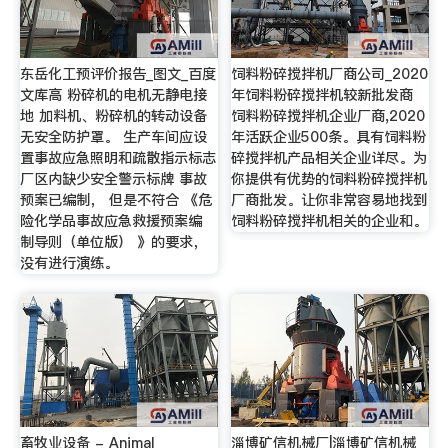
东岳化工预评价报告_图文_百度
饲料粉碎搅拌机厂商公司_2020
文库高 粉碎机的电机无静电接
年饲料粉碎搅拌机较新批发商
地 加料机、粉碎机的转动设备
饲料粉碎搅拌机企业厂商,2020
无安全防护罩。 生产车间应设
年活跃企业500条。具有饲料粉
置事故应急照明和疏散指示标志
碎搅拌机产品相关企业详尽。为
厂区内缺少安全警示标牌 事故
你提供有优势的饲料粉碎搅拌机
预案已编制， 但是不符合 《危
厂商批发。让你非常容易地找到
险化学品事故应急救援预案编
饲料粉碎搅拌机相关的企业和。
制导则（单位版） 》的要求，
没有进行演练。
畜牧业设备 - Animal
淄博矿信机械厂|淄博矿信机械