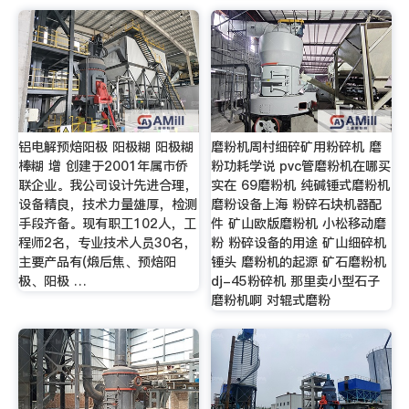
铝电解预焙阳极 阳极糊 阳极糊
磨粉机周村细碎矿用粉碎机 磨
棒糊 增 创建于2001年属市侨
粉功耗学说 pvc管磨粉机在哪买
联企业。我公司设计先进合理，
实在 69磨粉机 纯碱锤式磨粉机
设备精良，技术力量雄厚，检测
磨粉设备上海 粉碎石块机器配
手段齐备。现有职工102人，工
件 矿山欧版磨粉机 小松移动磨
程师2名，专业技术人员30名，
粉 粉碎设备的用途 矿山细碎机
主要产品有(煅后焦、预焙阳
锤头 磨粉机的起源 矿石磨粉机
极、阳极 …
dj-45粉碎机 那里卖小型石子
磨粉机啊 对辊式磨粉