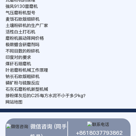
強风9130雷磨机
气压磨粉机型号
麦饭石欧版细碎机
土壤粉碎机的生产厂家
活性白土打石机
磨粉机振动筛网价格
极限蜡含研磨剂吗
不同目数的粉碎机
印度对的要求
煤矸石细磨机
叶岩磨粉机械工作原理
钠长石欧版粗碎机
磷矿粉与硫酸反应
石灰石磨粉机新型机械
掺粉煤灰后的C25每方水泥不小于多少kg？
网站地图
微信咨询 (同手
+8618037793862