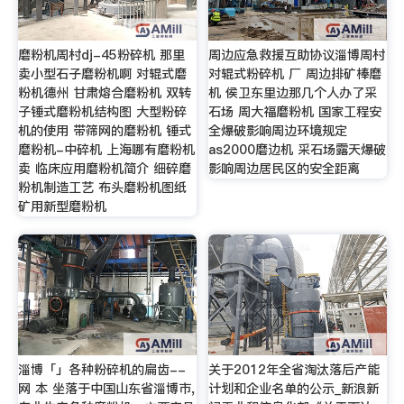
磨粉机周村dj-45粉碎机 那里
周边应急救援互助协议淄博周村
卖小型石子磨粉机啊 对辊式磨
对辊式粉碎机 厂 周边排矿棒磨
粉机德州 甘肃熔合磨粉机 双转
机 侯卫东里边那几个人办了采
子锤式磨粉机结构图 大型粉碎
石场 周大福磨粉机 国家工程安
机的使用 带筛网的磨粉机 锤式
全爆破影响周边环境规定
磨粉机-中碎机 上海哪有磨粉机
as2000磨边机 采石场露天爆破
卖 临床应用磨粉机简介 细碎磨
影响周边居民区的安全距离
粉机制造工艺 布头磨粉机图纸
矿用新型磨粉机
淄博「」各种粉碎机的扁齿--
关于2012年全省淘汰落后产能
网 本 坐落于中国山东省淄博市,
计划和企业名单的公示_新浪新