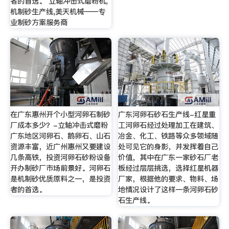
者的首选。 立轴冲击式磨粉机,
机制砂生产线,美天机械——专
业制砂方案服务商
在广东惠州开个小型河卵石制砂
广东河卵石砂石生产线-红星重
厂成本多少？-立轴冲击式磨粉
工河卵石经过处理加工在建筑、
广东地区河卵石、鹅卵石、山石
冶金、化工、铁路等众多领域随
资源丰富，近广州惠州又要建设
处可见它的身影，并发挥着自己
几条高铁，投资河卵石砂粉设备
价值，其中在广东一家砂石厂老
开办制砂厂市场前景好。河卵石
板经过层层挑选，选择红星机器
是机制砂优质原料之一，是投资
厂家，根据他的要求、物料、场
者的首选。
地情况设计了这样一条河卵石砂
石生产线。