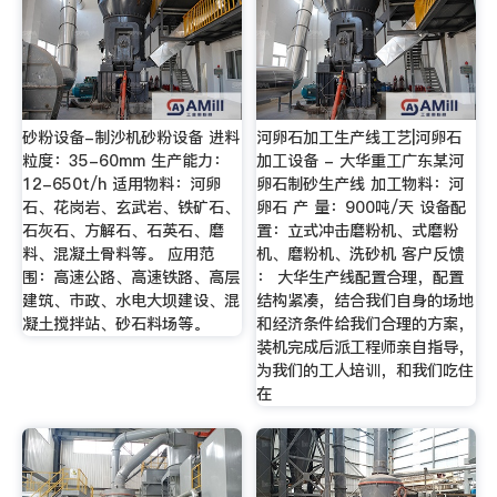
砂粉设备-制沙机砂粉设备 进料
河卵石加工生产线工艺|河卵石
粒度：35-60mm 生产能力：
加工设备 - 大华重工广东某河
12-650t/h 适用物料：河卵
卵石制砂生产线 加工物料：河
石、花岗岩、玄武岩、铁矿石、
卵石 产 量：900吨/天 设备配
石灰石、方解石、石英石、磨
置：立式冲击磨粉机、式磨粉
料、混凝土骨料等。 应用范
机、磨粉机、洗砂机 客户反馈
围：高速公路、高速铁路、高层
： 大华生产线配置合理，配置
建筑、市政、水电大坝建设、混
结构紧凑，结合我们自身的场地
凝土搅拌站、砂石料场等。
和经济条件给我们合理的方案，
装机完成后派工程师亲自指导，
为我们的工人培训，和我们吃住
在