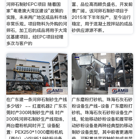
河卵石制砂EPC项目 随着国
富、品位高而颇负盛名，开发前
家“粤港澳大湾区建设”政策的
景广阔。该河卵石制砂项目于
实施，未来两广地区成品料市场
2015年下半年投产，至今运行
非常乐观。项目物料为外购的河
稳定，用于混凝土搅拌站的成品
卵石，加工后的成品将用于大湾
砂供应源源不断。
区基建项目。经EPC项目经理
多次与客户的
在广东建一条河卵石制砂生产线
广东磨粉打砂机，珠海石灰石砂
多少钱？ -- 红星机器2 广东东
粉设备生产线-设备 广东磨粉打
莞时产300吨制砂生产线 时产
砂机，珠海石灰石砂粉设备生产
300吨河卵石制砂生产线现场，
线，轮胎移动砂粉设备和履带移
两台磨粉机同时开工 设备配
动砂粉设备是两种经典型的移动
置：PEX250*1000磨粉机机
制砂设备类型，其中前者更通用
（两台）+VSI8518砂粉设备
些，可配置并装双轴轮胎或并装