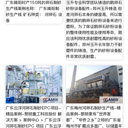
广东揭阳时产150吨的卵石制砂
玉升专业科学团队铸造的鹅卵石
生产线案例名称： 广东揭阳制
砂粉设备配件-郑州玉升铸造 但
砂生产线 矿石种类： 河卵石 设
是河卵石本身的硬度高，所以需
备
要优质的鹅卵石砂粉设备来进行
磨粉。为了保证鹅卵石砂粉设备
的整体使用性能及使用寿命，就
应该利用优质耐磨性高的砂粉设
备配件。郑州玉升长年致力于耐
磨件的铸造，生产的砂粉设备配
件非常优质耐磨。
广东云浮河卵石制砂EPC项目-
广东梅州河卵石制砂生产线-精
精品案例-黎明重工科技股份 解
品案例-黎明素有“世界客
决方案 > 案例中心 > 广东云浮
都”、“华侨之乡”之称的广东省
河卵石制砂EPC 项目 广东云浮
梅州市矿藏点多面广，以储量丰