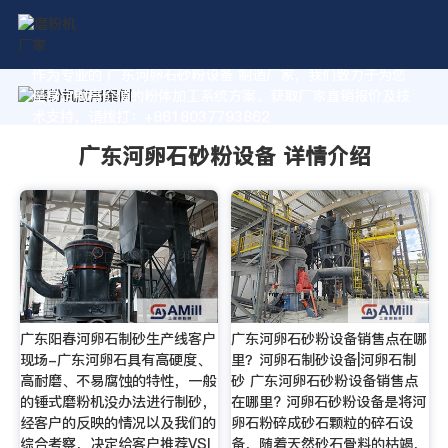
作为专业的 广东河卵石砂粉设备 制造厂家，我们致力于为您
量身定制高价值的粉体加工系统方案。获取厂家直销报价及技
术支持，请拨打：+8618037793862
广东河卵石砂粉设备 详情介绍
广东阳春河卵石制砂生产线客户
广东河卵石砂粉设备销售点在哪
现场-广东河卵石具有高硬度、
里？河卵石制砂设备|河卵石制
高耐磨、不易腐蚀的特性，一般
砂 广东河卵石砂粉设备销售点
的锤式磨粉机没办法进行制砂，
在哪里? 河卵石砂粉设备是将河
经客户的反映的情况以及我们的
卵石粉碎成砂石颗粒的碎石设
综合考察，决定给客户推荐VSI
备，随着天然砂石骨料的枯竭，