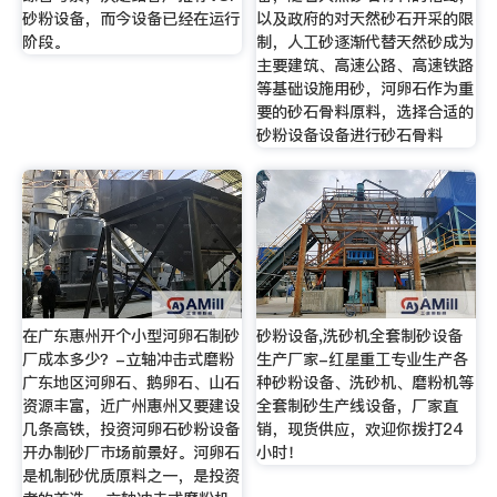
砂粉设备，而今设备已经在运行
以及政府的对天然砂石开采的限
阶段。
制，人工砂逐渐代替天然砂成为
主要建筑、高速公路、高速铁路
等基础设施用砂，河卵石作为重
要的砂石骨料原料，选择合适的
砂粉设备设备进行砂石骨料
在广东惠州开个小型河卵石制砂
砂粉设备,洗砂机全套制砂设备
厂成本多少？-立轴冲击式磨粉
生产厂家-红星重工专业生产各
广东地区河卵石、鹅卵石、山石
种砂粉设备、洗砂机、磨粉机等
资源丰富，近广州惠州又要建设
全套制砂生产线设备，厂家直
几条高铁，投资河卵石砂粉设备
销，现货供应，欢迎你拨打24
开办制砂厂市场前景好。河卵石
小时！
是机制砂优质原料之一，是投资