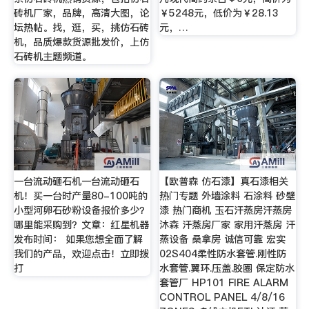
砖机厂家，品牌，高清大图，论
￥5248元，低价为￥28.13
坛热帖。找，逛，买，挑仿石砖
元，…
机，品质爆款货源批发价，上仿
石砖机主题频道。
一台流动砸石机一台流动砸石
【欧普森 仿石漆】真石漆相关
机！买一台时产量80-100吨的
热门专题 外墙涂料 石涂料 砂壁
小型河卵石砂粉设备报价多少？
漆 热门商机 玉石汗蒸房汗蒸房
哪里能采购到？文章：红星机器
沐森 汗蒸房厂家 家用汗蒸房 汗
发布时间： 如果您想全面了解
蒸设备 桑拿房 诚信可靠 宏实
我们的产品，欢迎点击！立即拨
02S404柔性防水套管.刚性防
打
水套管.翼环.压盖.胶圈 保定防水
套管厂 HP101 FIRE ALARM
CONTROL PANEL 4/8/16