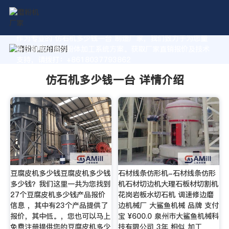
作为专业的 仿石机多少钱一台 制造厂家，我们致力于为您量
身定制高价值的粉体加工系统方案。获取厂家直销报价及技术
支持，请拨打：+8618037793862
仿石机多少钱一台 详情介绍
豆腐皮机多少钱豆腐皮机多少钱
石材线条仿形机-石材线条仿形
多少钱？我们这里一共为您找到
机石材切边机大理石板材切割机
27个豆腐皮机多少钱产品报价
花岗岩板水切石机 调速修边磨
信息 ，其中有23个产品提供了
边机械厂 大鲨鱼机械 品牌 支付
报价，其中低。，您也可以马上
宝 ¥600.0 泉州市大鲨鱼机械科
免费注册提供您的豆腐皮机多少
技有限公司 3年 相似 加工