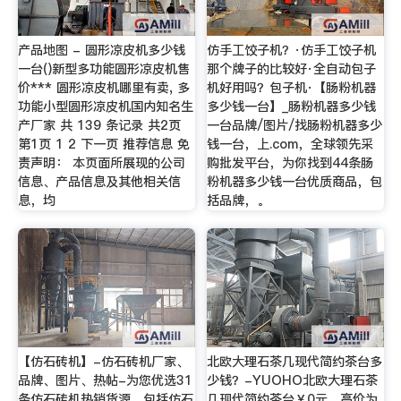
产品地图 - 圆形凉皮机多少钱
仿手工饺子机？·仿手工饺子机
一台()新型多功能圆形凉皮机售
那个牌子的比较好·全自动包子
价*** 圆形凉皮机哪里有卖, 多
机好用吗？包子机·【肠粉机器
功能小型圆形凉皮机国内知名生
多少钱一台】_肠粉机器多少钱
产厂家 共 139 条记录 共2页
一台品牌/图片/找肠粉机器多少
第1页 1 2 下一页 推荐信息 免
钱一台，上.com，全球领先采
责声明： 本页面所展现的公司
购批发平台，为你找到44条肠
信息、产品信息及其他相关信
粉机器多少钱一台优质商品，包
息，均
括品牌，。
【仿石砖机】-仿石砖机厂家、
北欧大理石茶几现代简约茶台多
品牌、图片、热帖-为您优选31
少钱？-YUOHO北欧大理石茶
条仿石砖机热销货源，包括仿石
几现代简约茶台￥0元，高价为