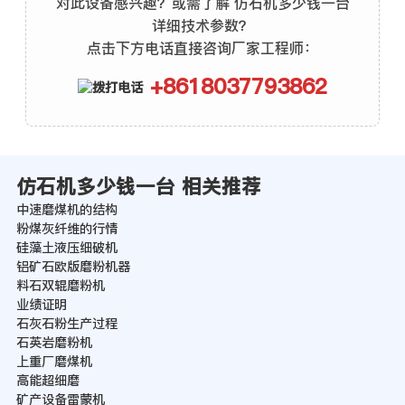
对此设备感兴趣？或需了解 仿石机多少钱一台
详细技术参数？
点击下方电话直接咨询厂家工程师：
+8618037793862
仿石机多少钱一台 相关推荐
中速磨煤机的结构
粉煤灰纤维的行情
硅藻土液压细破机
铝矿石欧版磨粉机器
料石双辊磨粉机
业绩证明
石灰石粉生产过程
石英岩磨粉机
上重厂磨煤机
高能超细磨
矿产设备雷蒙机