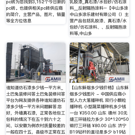
pc砖为您找到3,152个今日新的
乳胶漆_真石漆/水包砂/仿石涂
pc砖。也提供相关pc砖供应商
料__反射隔热涂料–【中山多涂
的简介，主营产品，图片，销量
中山多涂乐建材有限公司（）主
等全方位信息
营产品包括乳胶漆、真石漆/水
包砂/仿石涂料、、反射隔热涂
料等,中山多
谁知道仿石漆多少钱一平方米_
【山东稣烟多少钱价格】山东稣
土巴兔装修问答土巴兔装修问答
烟多少钱图片 - 中国供应商小
平台为网友提供各种谁知道仿石
型人力大葱播种机 双行小颗粒
漆多少钱一平方米问题解答.您
播种机 小型蔬菜播种机多少钱
好，外墙真石漆，正常各地包工
一台 ¥350.00 山东 德州 30无
包料的情况下在五十到六十之
缝三环链拉力多少 30*120*50
间，以安徽为例农村质量较差的
锻打三环链 ¥80.00 山东 济宁
一般在四十五，县级市正常在五
B19钻杆的直径是多少 b19钻