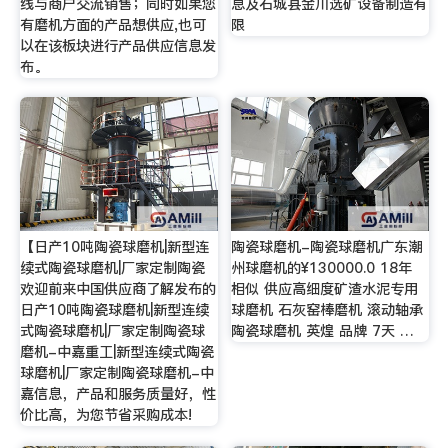
线与商户交流销售；同时如果您
息及石城县金川选矿设备制造有
有磨机方面的产品想供应,也可
限
以在该板块进行产品供应信息发
布。
【日产10吨陶瓷球磨机|新型连
陶瓷球磨机-陶瓷球磨机广东潮
续式陶瓷球磨机|厂家定制陶瓷
州球磨机的¥130000.0 18年
欢迎前来中国供应商了解发布的
相似 供应高细度矿渣水泥专用
日产10吨陶瓷球磨机|新型连续
球磨机 石灰窑棒磨机 滚动轴承
式陶瓷球磨机|厂家定制陶瓷球
陶瓷球磨机 英煌 品牌 7天 …
磨机-中嘉重工|新型连续式陶瓷
球磨机|厂家定制陶瓷球磨机-中
嘉信息，产品和服务质量好，性
价比高，为您节省采购成本!