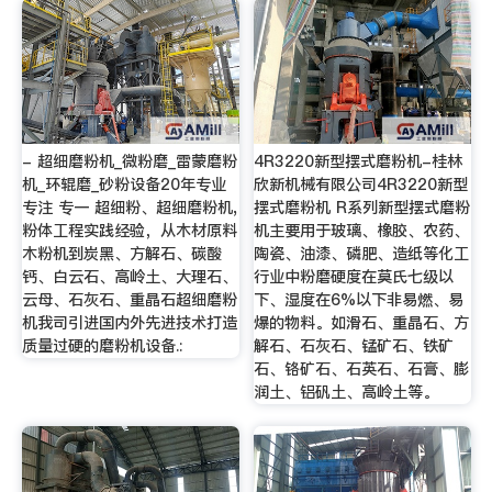
- 超细磨粉机_微粉磨_雷蒙磨粉
4R3220新型摆式磨粉机-桂林
机_环辊磨_砂粉设备20年专业
欣新机械有限公司4R3220新型
专注 专一 超细粉、超细磨粉机,
摆式磨粉机 R系列新型摆式磨粉
粉体工程实践经验，从木材原料
机主要用于玻璃、橡胶、农药、
木粉机到炭黑、方解石、碳酸
陶瓷、油漆、磷肥、造纸等化工
钙、白云石、高岭土、大理石、
行业中粉磨硬度在莫氏七级以
云母、石灰石、重晶石超细磨粉
下、湿度在6%以下非易燃、易
机我司引进国内外先进技术打造
爆的物料。如滑石、重晶石、方
质量过硬的磨粉机设备.:
解石、石灰石、锰矿石、铁矿
石、铬矿石、石英石、石膏、膨
润土、铝矾土、高岭土等。