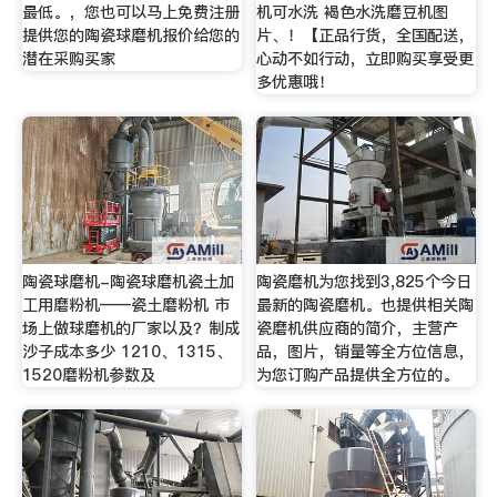
最低。，您也可以马上免费注册
机可水洗 褐色水洗磨豆机图
提供您的陶瓷球磨机报价给您的
片、！【正品行货，全国配送，
潜在采购买家
心动不如行动，立即购买享受更
多优惠哦！
陶瓷球磨机-陶瓷球磨机瓷土加
陶瓷磨机为您找到3,825个今日
工用磨粉机——瓷土磨粉机 市
最新的陶瓷磨机。也提供相关陶
场上做球磨机的厂家以及？制成
瓷磨机供应商的简介，主营产
沙子成本多少 1210、1315、
品，图片，销量等全方位信息，
1520磨粉机参数及
为您订购产品提供全方位的。