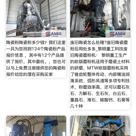
陶瓷粉陶瓷粉多少钱？我们这里
废旧陶瓷怎么处理?废旧陶瓷磨
一共为您找到134个陶瓷粉产品
粉后用处多多_黎明重工科技废
报价信息 ，其中有12个产品提
旧陶瓷磨粉机： 黎明重工生产
供了报价，其中最低。，您也可
的欧版磨粉机适用于磨瓷土材料
以马上免费注册提供您的陶瓷粉
的研磨，MTW欧版磨粉机采用
报价给您的潜在采购买家
了锥齿轮整体传动、内部稀油润
滑系统、弧形风道等多项专利技
术，粉磨效率高，还可以磨石灰
石、方解石、生石灰、白云石、
重晶石、滑石、碳酸钙、石膏等
几十种