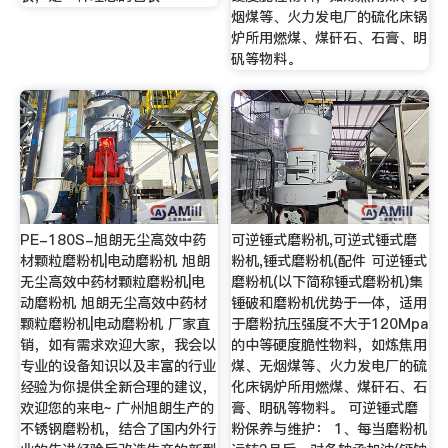
烟煤等、火力发电厂的硫化床锅
炉所用燃煤、煤矸石、石膏、明
矾等物料。
PE-180S-旭朗无尘高效中药
可逆锤式磨粉机,可逆式锤式磨
材颗粒磨粉机|电动磨粉机 旭朗
粉机,锤式磨粉机(配件 可逆锤式
无尘高效中药材颗粒磨粉机|电
磨粉机(以下简称锤式磨粉机)集
动磨粉机 旭朗无尘高效中药材
锤破和磨粉机优势于一体，适用
颗粒磨粉机|电动磨粉机 厂家直
于磨粉抗压强度不大于120Mpa
销，如有需求欢迎大家，我会以
的中等硬度脆性物料，如炼焦用
专业的设备知识以及丰富的行业
煤、无烟煤等、火力发电厂的硫
经验为你提供全新合理的建议，
化床锅炉所用燃煤、煤矸石、石
欢迎您的来电~ 广州旭朗生产的
膏、明矾等物料。 可逆锤式磨
不锈钢磨粉机，结合了国内外行
粉保养与维护： 1、每当磨粉机