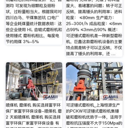
测均 可发现为细颗粒及细粉
度大、易堵塞的问题；转子可正
状，过粉量相当大。根据我司对
反转，提高锤头的利用率；进料
四川白马、平煤集团坑 口电厂
粒度： ≤80mm 生产能力：
等企业耗煤量统计数据表明：这
25-300t/h 成品粒度：≤6mm
些企业使用 HL 齿辊式磨粉机和
占99% ≤3mm占90% 概述：
使用锤式 磨粉机相比，每度电
可逆锤式磨粉机是一种新型磨粉
节约用煤 3%-5%
机，巨鑫这款磨粉机设备的主要
特点就是转子可以正反转，不仅
提高了锤头的利用率，还 …
喷煤机 磨煤机 购买选择富宇环
可逆锤式磨粉机_上海恒源生产
保厂家富宇环保设备-喷煤机 磨
的PCKW可逆锤式磨粉机集锤
2 天前喷煤机 磨煤机 购买选择
破和磨粉机优势于一体，适用于
富宇环保厂家富宇环保设备 有
磨粉抗压强度不大于150Mpa的