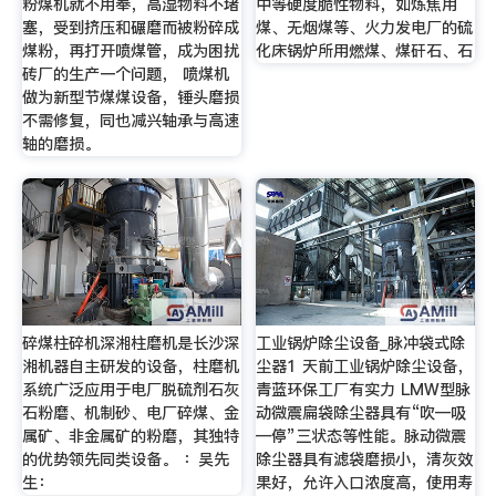
粉煤机就不用奉，高湿物料不堵
中等硬度脆性物料，如炼焦用
塞，受到挤压和碾磨而被粉碎成
煤、无烟煤等、火力发电厂的硫
煤粉，再打开喷煤管，成为困扰
化床锅炉所用燃煤、煤矸石、石
砖厂的生产一个问题， 喷煤机
做为新型节煤煤设备，锤头磨损
不需修复，同也减兴轴承与高速
轴的磨损。
碎煤柱碎机深湘柱磨机是长沙深
工业锅炉除尘设备_脉冲袋式除
湘机器自主研发的设备，柱磨机
尘器1 天前工业锅炉除尘设备，
系统广泛应用于电厂脱硫剂石灰
青蓝环保工厂有实力 LMW型脉
石粉磨、机制砂、电厂碎煤、金
动微震扁袋除尘器具有“吹—吸
属矿、非金属矿的粉磨，其独特
—停”三状态等性能。脉动微震
的优势领先同类设备。 ：吴先
除尘器具有滤袋磨损小，清灰效
生：
果好，允许入口浓度高，使用寿