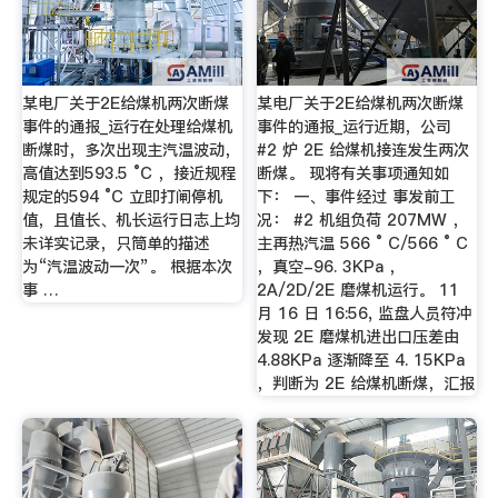
某电厂关于2E给煤机两次断煤
某电厂关于2E给煤机两次断煤
事件的通报_运行在处理给煤机
事件的通报_运行近期，公司
断煤时，多次出现主汽温波动，
#2 炉 2E 给煤机接连发生两次
高值达到593.5 °C ，接近规程
断煤。 现将有关事项通知如
规定的594 °C 立即打闸停机
下： 一、事件经过 事发前工
值，且值长、机长运行日志上均
况： #2 机组负荷 207MW ，
未详实记录，只筒单的描述
主再热汽温 566 ° C/566 ° C
为“汽温波动一次”。 根据本次
，真空-96. 3KPa ，
事 …
2A/2D/2E 磨煤机运行。 11
月 16 日 16:56, 监盘人员符冲
发现 2E 磨煤机进出口压差由
4.88KPa 逐渐降至 4. 15KPa
，判断为 2E 给煤机断煤，汇报