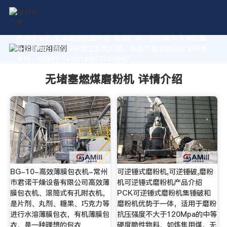
作为专业的 无堵塞燃煤磨粉机 制造厂家，我们致力于为您量
身定制高价值的粉体加工系统方案。获取厂家直销报价及技术
支持，请拨打：+8618037793862
无堵塞燃煤磨粉机 详情介绍
BG-10-高效薄膜包衣机-常州
可逆锤式磨粉机,可逆锤破,磨粉
市君诺干燥设备有限公司高效薄
机可逆锤式磨粉机产品介绍
膜包衣机、滚筒式有孔附衣机，
PCK可逆锤式磨粉机集锤破和
是片剂、丸剂、糖果、巧克力等
磨粉机优势于一体，适用于磨粉
进行水溶薄膜包衣，有机薄膜包
抗压强度不大于120Mpa的中等
衣，是一种理想的包衣
硬度脆性物料，如炼焦用煤、无