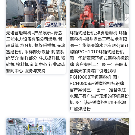
无堵塞磨粉机-产品展示-青岛
环锤式磨粉机,煤炭磨粉机,环锤
三能电力设备有限公司燃煤 管
磨粉机-郑州鼎盛工程技术有限
理系统 缩分机 螺旋采样机 无堵
图一：华新亚湾水泥有限公司订
塞磨粉机 采样部分设备 封装系
购的PCH1010环锤式磨粉机
统简介 制样部分 斗式提升机 粉
图：华新亚湾环锤式磨粉机标识
碎机 接料机 新闻中心 行业动态
牌 客户案例二： 图一：耒阳市
新闻中心 服务与支持
董溪天宇洗煤厂引进我司
PCH0808环锤磨粉机 图：
PCH0808环锤磨粉机标识牌
客户案例三： 图一：准备发往
水泥厂客户生产现场的环锤磨粉
机 图：该环锤磨粉机用于水泥
厂燃煤磨粉