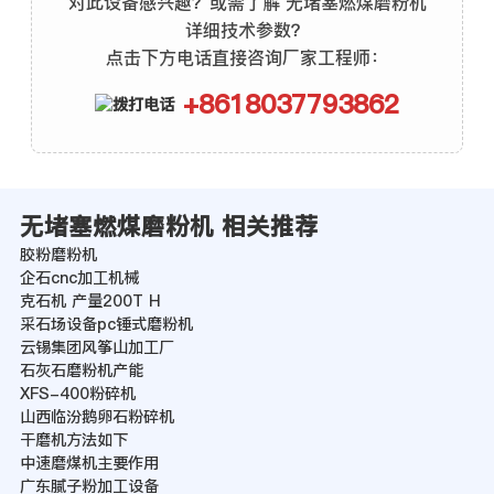
对此设备感兴趣？或需了解 无堵塞燃煤磨粉机
详细技术参数？
点击下方电话直接咨询厂家工程师：
+8618037793862
无堵塞燃煤磨粉机 相关推荐
胶粉磨粉机
企石cnc加工机械
克石机 产量200T H
采石场设备pc锤式磨粉机
云锡集团风筝山加工厂
石灰石磨粉机产能
XFS-400粉碎机
山西临汾鹅卵石粉碎机
干磨机方法如下
中速磨煤机主要作用
广东腻子粉加工设备