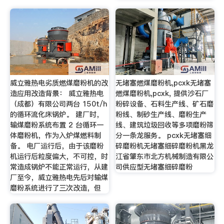
威立雅热电劣质燃煤磨粉机的改
无堵塞燃煤磨粉机,pcxk无堵塞
造应用改造背景： 威立雅热电
燃煤磨粉机,pcxk, 提供沙石厂
（成都）有限公司两台 150t/h
粉碎设备、石料生产线、矿石磨
的循环流化床锅炉。 建厂时，
粉线、制砂生产线、磨粉生产
输煤磨粉系统布置 2 台循环一
线、建筑垃圾回收等多项磨粉筛
体磨粉机，作为入炉煤燃料制
分一条龙服务。 pcxk无堵塞细
备。 电厂运行后，由于该磨粉
碎磨粉机无堵塞细碎磨粉机黑龙
机运行后粒度偏大，不可控，时
江省肇东市北方机械制造有限公
常造成锅炉不能正常运行，从建
司供应型无堵塞细碎磨粉
厂至今，威立雅热电先后对输煤
磨粉系统进行了三次改造，但