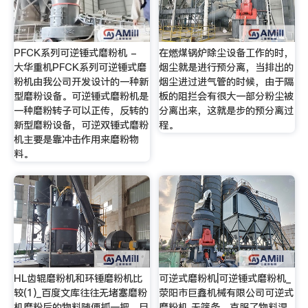
PFCK系列可逆锤式磨粉机 -
在燃煤锅炉除尘设备工作的时，
大华重机PFCK系列可逆锤式磨
烟尘就是进行预分离，当排出的
粉机由我公司开发设计的一种新
烟尘进过进气管的时候，由于隔
型磨粉设备。可逆锤式磨粉机是
板的阻拦会有很大一部分粉尘被
一种磨粉转子可以正传，反转的
分离出来，这就是步的预分离过
新型磨粉设备，可逆双锤式磨粉
程。
机主要是靠冲击作用来磨粉物
料。
HL齿辊磨粉机和环锤磨粉机比
可逆式磨粉机|可逆锤式磨粉机_
较(1)_百度文库往往无堵塞磨粉
荥阳市巨鑫机械有限公司可逆式
机磨粉后的物料随便抓一把，目
磨粉机 无筛条，克服了物料湿