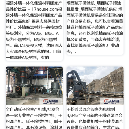
福建外墙一体化保温材料哪家产
墙面腻子喷涂机_墙面腻子喷涂
品性价比高 - 17house.com福
机批发_墙面腻子喷涂机供应 墙
建外墙一体化保温材料哪家产品
面腻子喷涂机贸易是全球顶尖的
性价比高你好 福建志强保温材
产品交易市场，您可以查看海量
料厂。外墙保温材料一般按燃烧
精选的墙面腻子喷涂机产品供应
等级划分，分为A级、B级。A
信息，还可以浏览墙面腻子喷涂
级为不燃材料，B级为可燃材
机公司黄页，与商友在线洽谈，
料。前几年央视大楼，沈阳酒店
查找新墙面腻子喷涂机行业动
大火都是B级材料惹的祸。目前
态，。
一般都使A级材料，有的
全自动腻子粉生产机线,批发价
干粉砂浆混合设备为您找到
是一家专业生产干粉搅拌机、干
4,645个今日新的干粉砂浆混合
粉混合机、腻子粉搅拌机、腻子
设备。也提供相关干粉砂浆混合
粉混合机、真石漆设备、涂料设
设备供应商的简介，主营产品，