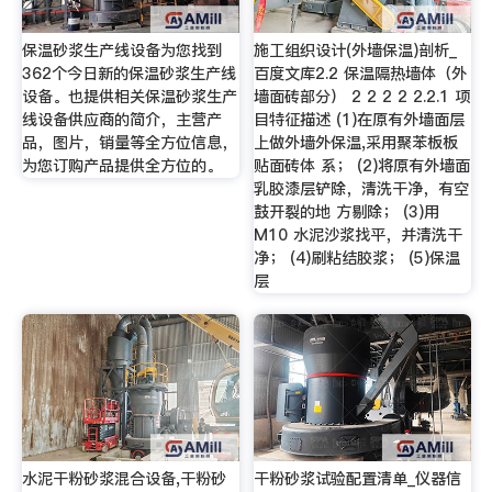
保温砂浆生产线设备为您找到
施工组织设计(外墙保温)剖析_
362个今日新的保温砂浆生产线
百度文库2.2 保温隔热墙体（外
设备。也提供相关保温砂浆生产
墙面砖部分） 2 2 2 2 2.2.1 项
线设备供应商的简介，主营产
目特征描述 (1)在原有外墙面层
品，图片，销量等全方位信息，
上做外墙外保温,采用聚苯板板
为您订购产品提供全方位的。
贴面砖体 系； (2)将原有外墙面
乳胶漆层铲除，清洗干净，有空
鼓开裂的地 方剔除； (3)用
M10 水泥沙浆找平，并清洗干
净； (4)刷粘结胶浆； (5)保温
层
水泥干粉砂浆混合设备,干粉砂
干粉砂浆试验配置清单_仪器信