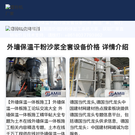
作为专业的 外墙保温干粉沙浆全套设备价格 制造厂家，我们
致力于为您量身定制高价值的粉体加工系统方案。获取厂家直
销报价及技术支持，请拨打：+8618037793862
外墙保温干粉沙浆全套设备价格 详情介绍
【外墙保温一体板施工】外墙保
德国当代龙头,德国当代龙头中
温一体板施工论坛交流大全 外
国建材网建材热点搜索板块提供
墙保温一体板施工精华帖大全专
德国当代龙头专题信息平台，包
题为土木在线外墙保温一体板施
括德国当代龙头供求信息，德国
工相关内容精选专题，土木在线
当代龙头；中国建材网竭诚为您
千万工程师在线对外墙保温一体
服务。