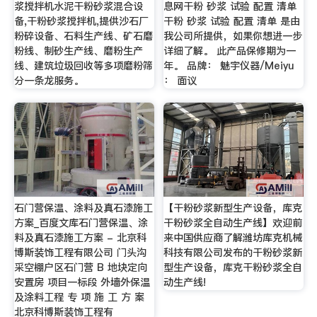
浆搅拌机水泥干粉砂浆混合设
息网干粉 砂浆 试验 配置 清单
备,干粉砂浆搅拌机,提供沙石厂
干粉 砂浆 试验 配置 清单 是由
粉碎设备、石料生产线、矿石磨
我公司所提供，如果你想进一步
粉线、制砂生产线、磨粉生产
详细了解。 此产品保修期为一
线、建筑垃圾回收等多项磨粉筛
年。 品牌： 魅宇仪器/Meiyu
分一条龙服务。
： 面议
石门营保温、涂料及真石漆施工
【干粉砂浆新型生产设备，库克
方案_百度文库石门营保温、涂
干粉砂浆全自动生产线】欢迎前
料及真石漆施工方案 - 北京科
来中国供应商了解潍坊库克机械
博斯装饰工程有限公司 门头沟
科技有限公司发布的干粉砂浆新
采空棚户区石门营 B 地块定向
型生产设备，库克干粉砂浆全自
安置房 项目一标段 外墙外保温
动生产线!
及涂料工程 专 项 施 工 方 案
北京科博斯装饰工程有