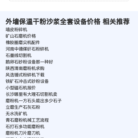
外墙保温干粉沙浆全套设备价格 相关推荐
墙皮粉碎机
矿山石磨机价格
橡胶圈磨尖机配件
河南中德煤矸石粉碎机
石墨线切割机
鹅卵石砂粉设备那一种好
陕西渭南磨粉机求购
风选锤式粉碎机下载
铁矿石冲击式砂粉设备
小型磕石机报价
长沙哪里有大理石切割机卖
磨粉机一方石头能出多少石子
立磨生产石灰石粉
无水洗矿机
青石磨粉机械工艺流程
石打石多功能磨粉机
磨粉机刀片磨刀机