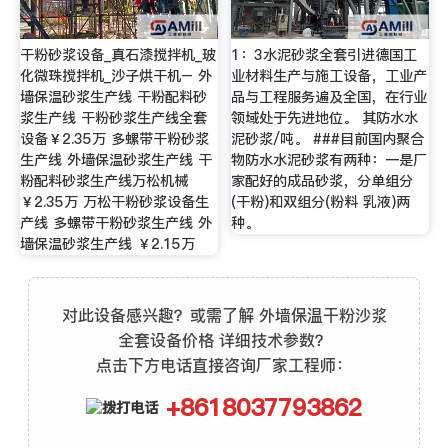
干粉砂浆设备_真石漆搅拌机_玻
1：3水泥砂浆全套引进德国工
化微珠搅拌机_沙子烘干机– 外
业材料生产与施工设备，工业产
墙保温砂浆生产线 干粉配料砂
品与工程服务遍及全国，在行业
浆生产线 干粉砂浆生产线全套
领域处于先进地位。 其防水水
设备￥2.35万 多螺带干粉砂浆
泥砂浆/吨。 ###目前国内聚合
生产线 外墙保温砂浆生产线 干
物防水水泥砂浆有两种：一是厂
粉配料砂浆生产线万松机械
家配好的成品砂浆，分单组分
￥2.35万 万松干粉砂浆设备生
(干粉)和双组分(粉料 乳液)两
产线 多螺带干粉砂浆生产线 外
种。
墙保温砂浆生产线 ￥2.15万
对此设备感兴趣？或需了解 外墙保温干粉沙浆
全套设备价格 详细技术参数？
点击下方电话直接咨询厂家工程师：
+8618037793862