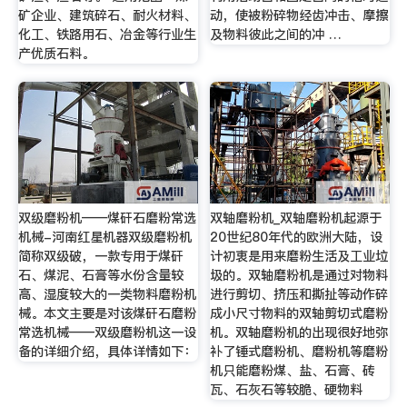
矿企业、建筑碎石、耐火材料、
动，使被粉碎物经齿冲击、摩擦
化工、铁路用石、冶金等行业生
及物料彼此之间的冲 …
产优质石料。
双级磨粉机——煤矸石磨粉常选
双轴磨粉机_双轴磨粉机起源于
机械-河南红星机器双级磨粉机
20世纪80年代的欧洲大陆，设
简称双级破，一款专用于煤矸
计初衷是用来磨粉生活及工业垃
石、煤泥、石膏等水份含量较
圾的。双轴磨粉机是通过对物料
高、湿度较大的一类物料磨粉机
进行剪切、挤压和撕扯等动作碎
械。本文主要是对该煤矸石磨粉
成小尺寸物料的双轴剪切式磨粉
常选机械——双级磨粉机这一设
机。双轴磨粉机的出现很好地弥
备的详细介绍，具体详情如下：
补了锤式磨粉机、磨粉机等磨粉
机只能磨粉煤、盐、石膏、砖
瓦、石灰石等较脆、硬物料