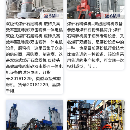
双级式煤矸石磨粉机 废砖头高
煤矸石粉碎机-双级磨粉机设备
效率整形制砂双击粉碎一体电机
参数与煤矸石粉碎机简介 煤矸
双级式煤矸石磨粉机 废砖头高
石粉碎机属于细碎专用设备，又
效率整形制砂双击粉碎一体电机
名煤矸双级破，是磨粉设备中的
设备，磨粉机，这里云集了众多
一种，也是目前磨粉机行业技术
的供应商，采购商，制造商。这
比较先进的一种设备。该设备采
是双级式煤矸石磨粉机 废砖头
用先进的生产技术，可实现一次
高效率整形制砂双击粉碎一体电
投料成型，节 …
机设备的详细页面。订货
号:20181229，类型:双级式磨
粉机，货号:20181229，品牌:
千翔，