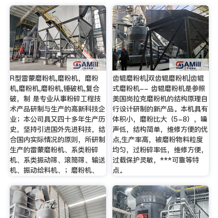
R型雷蒙磨粉机,磨粉机，磨粉
齿辊磨粉机|双齿辊磨粉机|齿辊
机,磨粉机,磨粉机,锤破机,复合
式磨粉机-- 齿辊磨粉机是参照
破，制 是专业从事粉碎工程技
美国岗拉克磨粉机的结构原理自
术产品研制与生产的高新科技企
行设计研制的新产品。本机具有
业；本公司具又四十多年生产历
体积小，磨粉比大（5-8），噪
史，坚持引进国外先进科技，结
声低，结构简单，维修方便的优
合国内实际情况的原则，所研制
点,生产率高，被磨粉物料粒度
生产的雷蒙磨粉机、系类粉碎
均匀，过粉碎率低，维修方便，
机、系类振动筛、滚筒筛、输送
过载保护灵敏，***可靠等特
机、振动给料机、；磨粉机、
点。