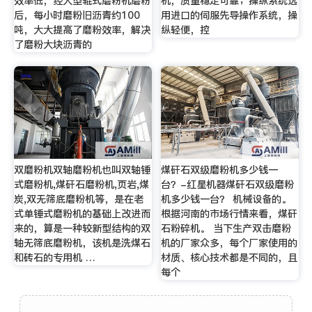
效率低，经大型辊式磨粉机磨粉
机，质量稳定可靠；操纵系统选
后，每小时磨粉旧沥青约100
用进口的伺服先导操作系统，操
吨，大大提高了磨粉效率，解决
纵轻便，控
了磨粉大块沥青的
双磨粉机双轴磨粉机也叫双轴锤
煤矸石双级磨粉机多少钱一
式磨粉机,煤矸石磨粉机,页岩,煤
台？-红星机器煤矸石双级磨粉
炭,双无筛底磨粉机等，是在老
机多少钱一台？ 机械设备的。
式单锤式磨粉机的基础上改进而
根据河南的市场行情来看，煤矸
来的，算是一种较新型结构的双
石粉碎机。 当下生产双击磨粉
轴无筛底磨粉机，该机是洗煤石
机的厂家众多，每个厂家使用的
和砖石的专用机 …
材质、核心技术都是不同的，且
每个