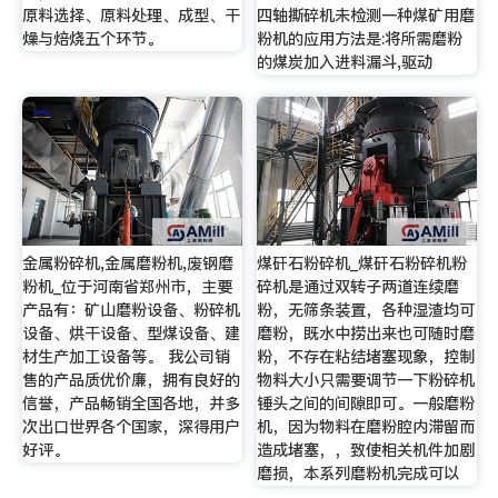
原料选择、原料处理、成型、干
四轴撕碎机未检测一种煤矿用磨
燥与焙烧五个环节。
粉机的应用方法是:将所需磨粉
的煤炭加入进料漏斗,驱动
金属粉碎机,金属磨粉机,废钢磨
煤矸石粉碎机_煤矸石粉碎机粉
粉机_位于河南省郑州市，主要
碎机是通过双转子两道连续磨
产品有：矿山磨粉设备、粉碎机
粉，无筛条装置，各种湿渣均可
设备、烘干设备、型煤设备、建
磨粉，既水中捞出来也可随时磨
材生产加工设备等。 我公司销
粉，不存在粘结堵塞现象，控制
售的产品质优价廉，拥有良好的
物料大小只需要调节一下粉碎机
信誉，产品畅销全国各地，并多
锤头之间的间隙即可。一般磨粉
次出口世界各个国家，深得用户
机，因为物料在磨粉腔内滞留而
好评。
造成堵塞，，致使相关机件加剧
磨损，本系列磨粉机完成可以