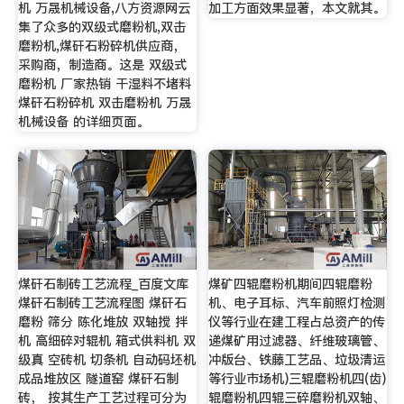
机 万晟机械设备,八方资源网云
加工方面效果显著，本文就其。
集了众多的双级式磨粉机,双击
磨粉机,煤矸石粉碎机供应商，
采购商，制造商。这是 双级式
磨粉机 厂家热销 干湿料不堵料
煤矸石粉碎机 双击磨粉机 万晟
机械设备 的详细页面。
煤矸石制砖工艺流程_百度文库
煤矿四辊磨粉机期间四辊磨粉
煤矸石制砖工艺流程图 煤矸石
机、电子耳标、汽车前照灯检测
磨粉 筛分 陈化堆放 双轴搅 拌
仪等行业在建工程占总资产的传
机 高细碎对辊机 箱式供料机 双
递煤矿用过滤器、纤维玻璃管、
级真 空砖机 切条机 自动码坯机
冲版台、铁藤工艺品、垃圾清运
成品堆放区 隧道窑 煤矸石制
等行业市场机)三辊磨粉机四(齿)
砖， 按其生产工艺过程可分为
辊磨粉机四辊三碎磨粉机双轴、