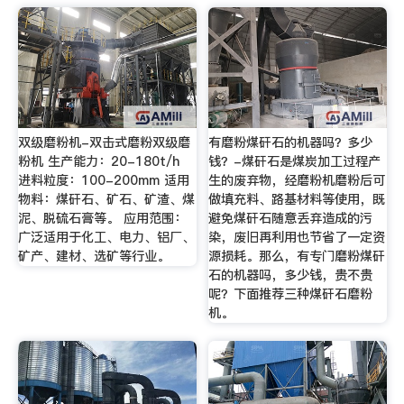
双级磨粉机-双击式磨粉双级磨
有磨粉煤矸石的机器吗？多少
粉机 生产能力：20-180t/h
钱？-煤矸石是煤炭加工过程产
进料粒度：100-200mm 适用
生的废弃物，经磨粉机磨粉后可
物料：煤矸石、矿石、矿渣、煤
做填充料、路基材料等使用，既
泥、脱硫石膏等。 应用范围：
避免煤矸石随意丢弃造成的污
广泛适用于化工、电力、铝厂、
染，废旧再利用也节省了一定资
矿产、建材、选矿等行业。
源损耗。那么，有专门磨粉煤矸
石的机器吗，多少钱，贵不贵
呢？下面推荐三种煤矸石磨粉
机。