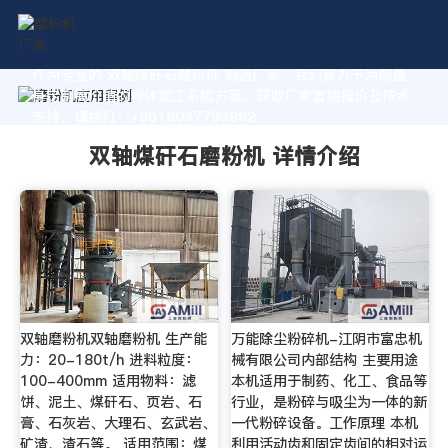
作为专业的 双轴煤矸石磨粉机 制造厂家，我们致力于为您量
身定制高价值的粉体加工系统方案。获取厂家直销报价及技术
支持，请拨打：+8618037793862
双轴煤矸石磨粉机 详情介绍
双轴磨粉机双轴磨粉机 生产能
万能除尘粉碎机-江阴市富忠机
力：20-180t/h 进料粒度：
械有限公司内部结构 主要用途
100-400mm 适用物料：滤
本机适用于制药、化工、食品等
饼、泥土、煤矸石、页岩、石
行业，是粉碎与吸尘为一体的新
膏、石灰岩、大理石、玄武岩、
一代粉碎设备。工作原理 本机
矿渣、渣石等。 适用范围：煤
利用活动齿和固定齿间的相对运