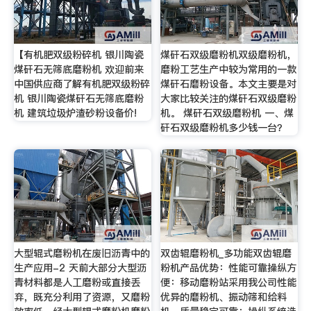
【有机肥双级粉碎机 银川陶瓷
煤矸石双级磨粉机双级磨粉机，
煤矸石无筛底磨粉机 欢迎前来
磨粉工艺生产中较为常用的一款
中国供应商了解有机肥双级粉碎
煤矸石磨粉设备。本文主要是对
机 银川陶瓷煤矸石无筛底磨粉
大家比较关注的煤矸石双级磨粉
机 建筑垃圾炉渣砂粉设备价!
机。 煤矸石双级磨粉机 一、煤
矸石双级磨粉机多少钱一台？
大型辊式磨粉机在废旧沥青中的
双齿辊磨粉机_多功能双齿辊磨
生产应用-2 天前大部分大型沥
粉机产品优势：性能可靠操纵方
青材料都是人工磨粉或直接丢
便：移动磨粉站采用我公司性能
弃，既充分利用了资源，又磨粉
优异的磨粉机、振动筛和给料