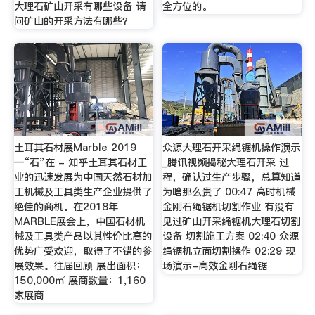
大理石矿山开采有哪些设备 请
全方位的。
问矿山的开采方法有哪些？
土耳其石材展Marble 2019
众源大理石开采绳锯机操作演示
—“石”在 - 知乎土耳其石材工
_腾讯视频揭秘大理石开采 过
业的迅速发展为中国天然石材加
程，确认过生产步骤，总算知道
工机械及工具类生产企业提供了
为啥那么贵了 00:47 高时机械
绝佳的商机。在2018年
金刚石绳锯机切割作业 有没有
MARBLE展会上，中国石材机
见过矿山开采绳锯机大理石切割
械及工具类产品以其性价比高的
设备 切割施工方案 02:40 众源
优势广受欢迎，取得了不错的参
绳锯机立面切割操作 02:29 现
展效果。往届回顾 展出面积：
场演示-高效金刚石绳锯
150,000㎡ 展商数量：1,160
家展商