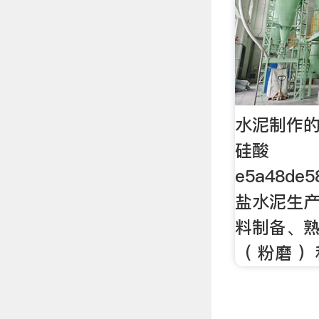
水泥制作的
硅酸
e5a48de5
盐水泥生
料制备、
（ 粉磨 ）