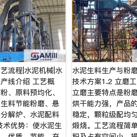
艺流程|水泥机械|水
水泥生料生产与粉
产线介绍 工艺概
技术方案1.2 立磨
磨粉、原料预均化、
立磨主要特点是粉
、生料节能粉磨、悬
烘干能力强，产品
和分解炉、水泥配料
稳定，颗粒级配均
技术优势：使水泥生
煅烧。工艺流程简
产、优质、节能、充
积及占有空间小、