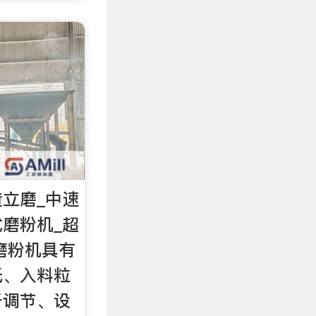
渣立磨_中速
式磨粉机_超
磨粉机具有
低、入料粒
于调节、设