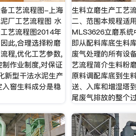
备工艺流程图-上海
生料立磨生产工艺流
泥厂工艺流程图 水
二、范围本规程适
工艺流程图2014年
MLS3626立磨系
- 因此,合理选择粉磨
即从配料库底生料
流程,优化工艺参数,
废气处理的所有设备
控制作业制度,对保证
艺流程简介生料粉
化新型干法水泥生产
原料调配库底到生
定入窖生料成分是稳
送、入库和增湿塔
。
尾废气排放的整个