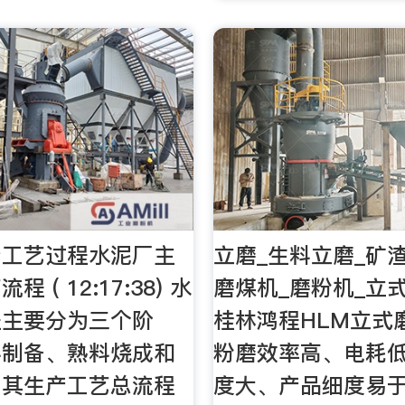
产工艺过程水泥厂主
立磨_生料立磨_矿
 ( 12:17:38) 水
磨煤机_磨粉机_立
程主要分为三个阶
桂林鸿程HLM立式
料制备、熟料烧成和
粉磨效率高、电耗
。其生产工艺总流程
度大、产品细度易