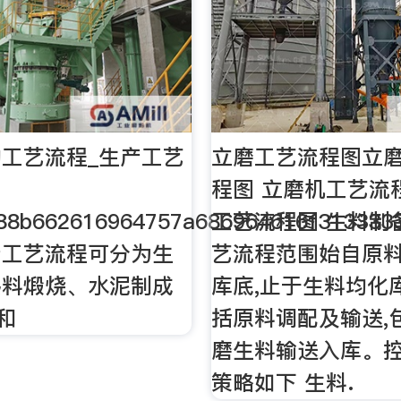
工艺流程_生产工艺
立磨工艺流程图立
程图 立磨机工艺流
88b662616964757a686964616f313333
工艺流程图 生料制
产工艺流程可分为生
艺流程范围始自原
熟料煅烧、水泥制成
库底,止于生料均化
和
括原料调配及输送,
磨生料输送入库。
策略如下 生料.