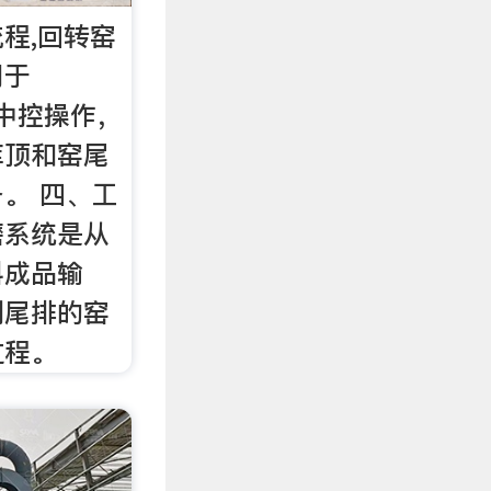
程,回转窑
用于
统中控操作，
库顶和窑尾
。 四、工
磨系统是从
料成品输
到尾排的窑
过程。