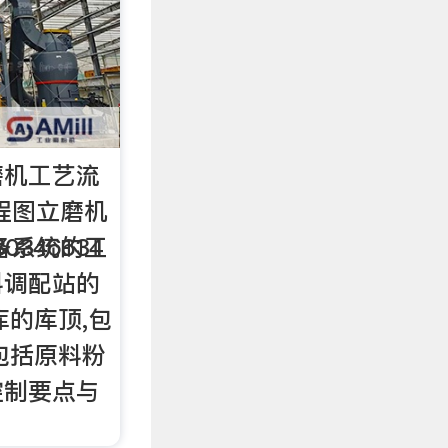
磨机工艺流
程图立磨机
30346634
备系统的工
料调配站的
库的库顶,包
包括原料粉
控制要点与