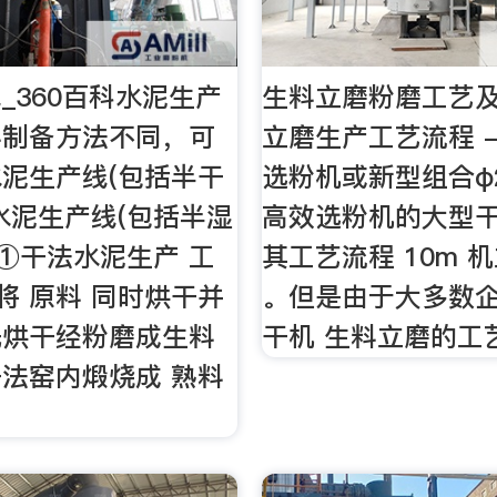
_360百科水泥生产
生料立磨粉磨工艺
料制备方法不同，可
立磨生产工艺流程 - 
泥生产线(包括半干
选粉机或新型组合φ2.
水泥生产线(包括半湿
高效选粉机的大型
 ①干法水泥生产 工
其工艺流程 10m 
 将 原料 同时烘干并
。但是由于大多数
先烘干经粉磨成生料
干机 生料立磨的工
法窑内煅烧成 熟料