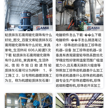
轻质抹灰石膏用玻化微珠有什么
电脑软件怎么下载·��么下载
好处_图文_百度文库轻质抹灰石
电脑软件·��手怎么挑选笔记
膏用玻化微珠有什么好处_家具
本？·珍珠岩的设备加工珍珠岩
家电_生活休闲 606人阅读|1次
机器-设备 加工珍珠岩机器-设
下载 轻质抹灰石膏用玻化微珠
备具有表观密度轻导热系数低化
有什么好处_家具家电_生活休
学稳定性好使用温度范围广吸湿
闲。信 阳 市 旭 日 助 滤 剂 轻
能力小,且无毒无味防火吸音等
质抹灰石膏可分为两种： 1、手
快照加工珍珠岩机器是什么加工
工施工 2、以专用机器喷涂施工
珍珠岩机器是什么珍珠岩机器机
为主，称为机喷轻质抹灰石膏！
器专业生产珍珠岩磨粉机,珍珠
岩细粉磨粉机,珍珠岩开采加工