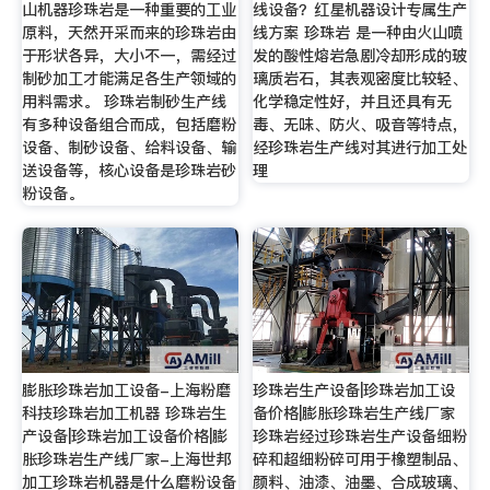
山机器珍珠岩是一种重要的工业
线设备？红星机器设计专属生产
原料，天然开采而来的珍珠岩由
线方案 珍珠岩 是一种由火山喷
于形状各异，大小不一，需经过
发的酸性熔岩急剧冷却形成的玻
制砂加工才能满足各生产领域的
璃质岩石，其表观密度比较轻、
用料需求。 珍珠岩制砂生产线
化学稳定性好，并且还具有无
有多种设备组合而成，包括磨粉
毒、无味、防火、吸音等特点，
设备、制砂设备、给料设备、输
经珍珠岩生产线对其进行加工处
送设备等，核心设备是珍珠岩砂
理
粉设备。
膨胀珍珠岩加工设备-上海粉磨
珍珠岩生产设备|珍珠岩加工设
科技珍珠岩加工机器 珍珠岩生
备价格|膨胀珍珠岩生产线厂家
产设备|珍珠岩加工设备价格|膨
珍珠岩经过珍珠岩生产设备细粉
胀珍珠岩生产线厂家-上海世邦
碎和超细粉碎可用于橡塑制品、
加工珍珠岩机器是什么磨粉设备
颜料、油漆、油墨、合成玻璃、