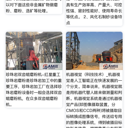
以对下面这些非金属矿物做磨
具有生产效率高、产量大、可控
粉、磨粉、选矿等处理。
性强、密封性能好、使用寿命长
等优点。 2、风化石制砂设备特
点
珍珠岩双齿辊磨粉机-红星重工
机器视觉（科技技术）_机器视
珍珠岩磨粉是珍珠岩加工中的重
觉是人工智能正在快速发展的一
要工序，珍珠岩加工厂在选择珍
个分支。简单说来，机器视觉就
珠岩磨粉设备时一般会选择双齿
是用机器代替人眼来做测量和判
辊磨粉机，在众多双齿辊磨粉
断。机器视觉系统是通过机器视
机。
觉产品(即图像摄取装置，分
CMOS和CCD两种)将被摄取目
标转换成图像信号，传送给专用
的图像处理系统，得到被摄目标