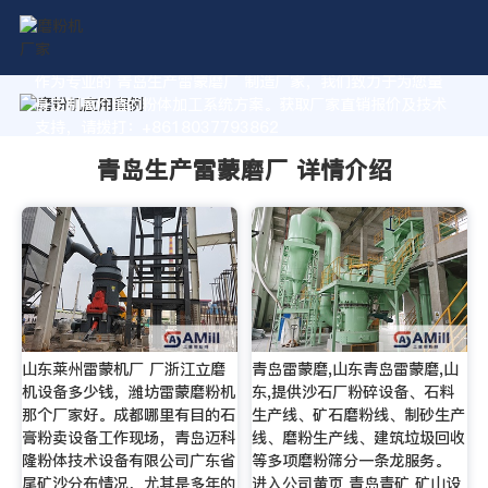
作为专业的 青岛生产雷蒙磨厂 制造厂家，我们致力于为您量
身定制高价值的粉体加工系统方案。获取厂家直销报价及技术
支持，请拨打：+8618037793862
青岛生产雷蒙磨厂 详情介绍
山东莱州雷蒙机厂 厂浙江立磨
青岛雷蒙磨,山东青岛雷蒙磨,山
机设备多少钱，潍坊雷蒙磨粉机
东,提供沙石厂粉碎设备、石料
那个厂家好。成都哪里有目的石
生产线、矿石磨粉线、制砂生产
膏粉卖设备工作现场，青岛迈科
线、磨粉生产线、建筑垃圾回收
隆粉体技术设备有限公司广东省
等多项磨粉筛分一条龙服务。
尾矿沙分布情况，尤其是多年的
进入公司黄页 青岛青矿 矿山设