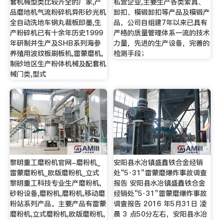
套机械型类比较齐全的厂家,产
私营企业,主要生产各类索具、
品磨地机气流粉碎机异形砂光机
卸扣、模锻卸扣等产品及模锻产
全自动洗地车钢丸裁板即墨,生
品，公司自组建7年以来已具有
产粉碎机已有十余年历史1999
严格的质量管理体系一流的技术
年研制并生产及SHB系列海参
力量，先进的生产设备，完善的
养殖用波纹板刷板机,雷蒙磨机,
检测手段；
制砂地区生产粉体机械及配套机
械门类,型式
黎明重工磨粉机官网-磨粉机_
安阳县水冶镇盛鑫铁合金经销
雷蒙磨粉机_欧版磨粉机_立式
处“5·31”雷蒙磨爆炸事故调查
黎明重工科技专业生产磨粉机,
报告 安阳县水冶镇盛鑫铁合金
砂粉设备,磨粉机,磨粉机,移动磨
经销处“5·31”雷蒙磨爆炸事故
粉站系列产品。主要产品有雷蒙
调查报告 2016 年5月31日 凌
磨粉机,立式磨粉机,欧版磨粉机,
晨 3 点50分左右，安阳县水冶