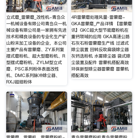
立式磨_雷蒙磨_改性机-青岛众
4R雷蒙磨处理风量·雷蒙磨-
一机械设备有限公司青岛众一机
GKA雷蒙磨_产品详情 【雷蒙磨
械设备有限公司是一家拥有先进
讯】GKC超大型节能磨粉机在
技术和精良设备的专业化生产矿
重钙领域的应用 GKA高速公路
山粉末加工设备的企业，本公司
石灰石粉雷蒙磨生产线 过滤式
主要产品有雷蒙磨、ZY系列复
除尘装置 回转反吹扁袋除尘器
摆式磨粉机、超大型磨粉机、R
灰钙选粉机 水雾除尘器 袋式除
型摆式磨粉机、ZYLM型立式
尘装置及配件 雷蒙机搭配高效
磨、PSC系列粉体表面改性
环保新型除尘器雷蒙磨 雷蒙机
机、DMC系列脉冲除尘器、
搭配高效
RXJ超细粉体
雷蒙磨__雷蒙机__雷蒙磨粉机-
青岛雷蒙磨粉机青岛雷蒙磨粉