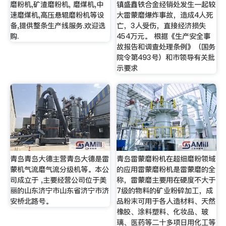
磨粉机,矿渣磨粉机, 磨煤机,中
镇盛鑫铁合金经销处发生一起较
速磨煤机,高压悬辊磨粉机等设
大雷蒙磨爆炸事故，造成4人死
备,提供整条生产线服务.欢迎选
亡，3人受伤，直接经济损失
购.
454万元。 根据《生产安全事
故报告和调查处理条例》（国务
院令第493号）和市领导有关批
示要求
青岛青岛大德主营青岛大德是雷
青岛雷蒙磨粉机在超细磨粉领域
蒙机气流磨气流分级机等。本公
的应用雷蒙磨粉机是雷蒙磨的全
司成立于 ,主要经营公司位于美
称，雷蒙磨主要用在硬度不大于
丽的山东济宁市山东省济宁市济
7级的物料的矿业粉碎加工，成
安桥北路号。
品粉末可用于各人造材料、天然
橡胶、涂料塑料、化妆品、玻
璃、医药等二十多项日用化工等