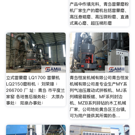
产品中作填充料，青岛雷蒙磨粉
机厂家生产的磨机包括雷蒙磨、
高压悬辊磨、高压微粉磨、直通
式离心磨、超压梯形磨
立式雷蒙磨 LQ1700 雷蒙机
青岛恒发机械有限公司青岛恒发
LQ2150磨粉机 ：刘荣璋 ：
机械有限公司是专业生产MY系
266700 厂 址：青岛 市平度兰
列气油压履动式拼板机、MJ系
家窑 各地售后服务处： 太原办
列精密裁板锯、MF系列封边
事处： 阳泉办事处：
机、MZB系列排钻的木工机械
厂家，公司地处黄岛区王台镇，
可为用户提供其所需的各…