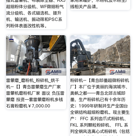
摆式雷蒙机、布袋除尘器、RXJ
家用采暖炉，木粉机及木粉生产
超细粉体分级机、WF微细粉气
线相关产品请。
流分级机、各式磁选机、提升
机、输送机、振动筛和PSC系
列粉体表面改性机等。
雷蒙磨_磨粉机_粉碎机_烘干
粉碎机–【青岛即墨超微粉碎机
机–【】青岛雷蒙磨生产厂家
厂】本厂位于美丽的海滨城市、
雷蒙机磨粉机厂家 面议 负压雷
奥帆之都——青岛北郊古城即
蒙磨 投资一套雷蒙磨粉机多钱
墨，生产粉碎机已有十余年历
石膏粉磨机￥7,000.00
史；1999年研制并生产全国台
全钢结构超细粉磨机。现主要生
产： FFC 系列齿爪式粉碎机、
FKL 系列颗粒粉碎机、 FFL 系
列全钢风选离心式粉碎机（包括