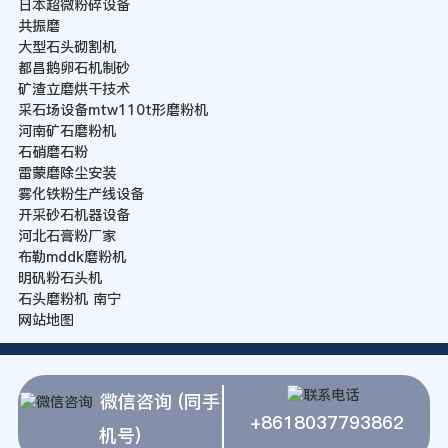
日本超微粉碎设备
共振磨
大型石头砌割机
都昌鹅卵石机制砂
矿渣立磨烘干技术
采石场设备mtw110t形磨粉机
河南矿石磨粉机
石硝磨石粉
雷蒙磨除尘安装
雾化铁粉生产线设备
开采砂石机器设备
河北石膏粉厂家
布勒mddk磨粉机
明矾粉石头机
石头磨粉机 南宁
网站地图
微信咨询 (同手
+8618037793862
机号)