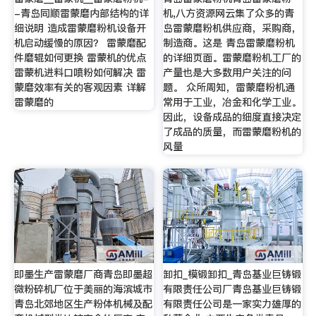
-青岛同顺雷蒙磨内部结构的详
机,八方资源网云集了众多的青
细说明 造成雷蒙磨粉机设备开
岛雷蒙磨粉机供应商，采购商，
机启动缓慢的原因？ 雷蒙磨配
制造商。这是 青岛雷蒙磨粉机
件磨辊如何更换 雷蒙机的优点
的详细页面。雷蒙磨粉机工厂的
雷蒙机进料口喷粉如何解决 雷
产量也是大多数用户关注的问
蒙磨效率有关的客观因素 详解
题。 众所周知，雷蒙磨粉机通
雷蒙磨的
常用于工业，冶金和化学工业。
因此，设备成品的细度直接决定
了成品的质量，而雷蒙磨粉机的
风量
即墨生产雷蒙磨厂商青岛即墨超
卸扣_模锻卸扣_青岛基业巨铸锻
微粉碎机厂位于美丽的海滨城市
有限责任公司厂青岛基业巨铸锻
青岛北郊地区生产粉体机械及配
有限责任公司是一家实力雄厚的