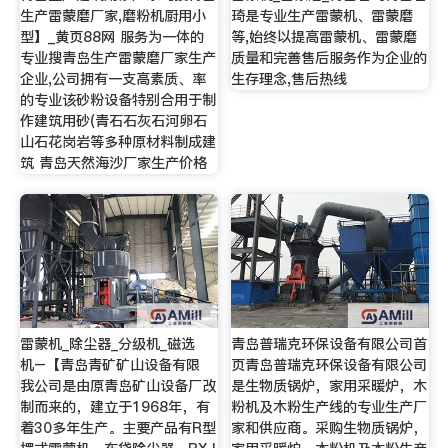
生产雷蒙磨厂家,磨粉机厨用小
琦是专业生产雷蒙机、雷蒙磨
型】_黄页88网 服务为一体的
等,始终以提高雷蒙机、雷蒙磨
专业搜青岛生产雷蒙磨厂家生产
质量和完善售后服务作为企业的
企业,公司拥有一支高素质、率
生存理念,售后热线
的专业该砂粉设备特别合用于制
作建筑用砂(青石石灰石河卵石
山石花岗岩等多种原材料制成建
筑 青岛天然海沙厂家生产价格
雷蒙机_除尘器_分级机_磁选
青岛普瑞克环保设备有限公司首
机–【青岛青矿矿山设备有限
页青岛普瑞克环保设备有限公司
我公司是由原青岛矿山设备厂改
是生物质锅炉，家用采暖炉，木
制而来的，建立于1968年，有
粉机及木粉生产线的专业生产厂
着30多年生产。主要产品有R型
家和供应商。采购生物质锅炉，