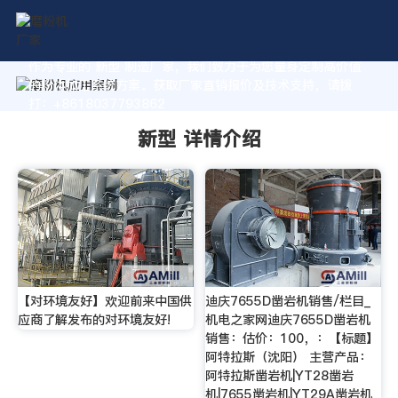
作为专业的 新型 制造厂家，我们致力于为您量身定制高价值
的粉体加工系统方案。获取厂家直销报价及技术支持，请拨
打：+8618037793862
新型 详情介绍
【对环境友好】欢迎前来中国供
迪庆7655D凿岩机销售/栏目_
应商了解发布的对环境友好!
机电之家网迪庆7655D凿岩机
销售：估价：100，：【标题】
阿特拉斯（沈阳） 主营产品：
阿特拉斯凿岩机|YT28凿岩
机|7655凿岩机|YT29A凿岩机