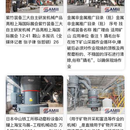
紫竹装备三大自主研发机械产品
金属非金属推广目录（批）金属
亮相上海国际展会紫竹装备三大
非金属推广目录（批） 序号 技
自主研发机械 产品亮相上海国
术或装备名称 推广理由 适用矿
际展会 12:41 鞍山 本报讯（全
山 应用单位 备注 1 撬毛台车
媒体记者 张子律 张哲硕）26
在地下矿山采掘作业循环中,爆
破后必须对作业现场的顶板及两
帮磨粉的、不稳固的浮石进行清
除,俗称“撬毛”，以确保现场作
业
日本中山铁工所移动磨粉设备闪
（用于矿物开采和富选等作业的
耀上海宝马展-工程机械动态 万
机械）_是直接用于矿物开采和