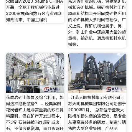
众瞩目的2020 bauma CHINA
富选等作业的机械。包括采矿机
开幕，全球工程机械行业超过
械和选矿机械。探矿机械的工作
3000家展商和数万名专业观众
原理和结构与开采同类矿物所用
如潮而来，中国工程机
的采矿机械大多相同或相似，广
义上说，探矿机械也属于。另
外，矿山作业中还应用大量的起
重机、输送机、通风机和排水机
械等。
花岗岩矿山修复及综合利用，如
-江苏天明机械集团有限公司江
何选择磨粉装备？ - 经典案例
苏天明机械集团有限公司始创于
花岗岩矿山是非常重要的砂石骨
2000年1月， 总部位于亚欧大
料原料，但在矿产开发过程中，
陆桥东桥头堡的连云港，是专业
不少矿石往往被当作尾矿或废
从事高端装备的研发、制造与销
石，不仅浪费资源，而且影响环
售的大型企业集团，产品涵