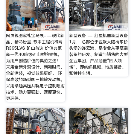
网页视图献礼宝马展---现代新
新型设备 -- 红星机器新型设备
品、精彩纷呈_铁甲工程机械网
1月， 总部位于亚欧大陆桥东桥
R395LVS 矿山首选 价值典范
头堡的连云港，是专业从事高端
新一代40吨级矿山型挖掘机，
装备的研发、制造与销售的大型
为用户创造价值的典范之选！
企业集团，产品涵盖“四大领
采用全新外观设计，新颖时尚，
域”，即纺织机械、地质装备、
全新涂装，视觉效果更好。 环
和特种车辆。
保高效的新型国三排放发动机，
采用柴油高压共轨电子控制喷射
技术，动力更强劲、速度更快、
更环保。