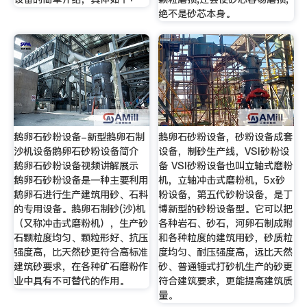
绝不是砂芯本身。
鹅卵石砂粉设备-新型鹅卵石制
鹅卵石砂粉设备，砂粉设备成套
沙机设备鹅卵石砂粉设备简介
设备，制砂生产线，VSI砂粉设
鹅卵石砂粉设备视频讲解展示
备 VSI砂粉设备也叫立轴式磨粉
鹅卵石砂粉设备是一种主要利用
机，立轴冲击式磨粉机，5x砂
鹅卵石进行生产建筑用砂、石料
粉设备，第五代砂粉设备，是丁
的专用设备。鹅卵石制砂(沙)机
博新型的砂粉设备型。它可以把
（又称冲击式磨粉机），生产砂
各种岩石、砂石，河卵石制成附
石颗粒度均匀、颗粒形好、抗压
和各种粒度的建筑用砂，砂质粒
强度高，比天然砂更符合高标准
度均匀、耐压强度高，远比天然
建筑砂要求，在各种矿石磨粉作
砂、普通锤式打砂机生产的砂更
业中具有不可替代的作用。
符合建筑要求，更能提高建筑质
量。