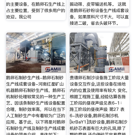
的主要设备，在鹅卵石生产线上
振动筛、皮带输送机等。 这就
占主要位置，受到了很多用户的
是鹅卵石砂粉设备生产线成套设
欢迎。我公司
备，如果原料尺寸不大，可以直
接进二破，省去头破环节。
鹅卵石制砂生产线-鹅卵石制砂
贵德卵石制沙设备施工阶段大量
生产线成套设备-河南红星矿山
设备交互作业,这些设备在场地
机器鹅卵石制砂生产线，鹅卵石
内的位置及使用率有较大 变化,
机制砂处理较常见的一种生产工
根据工程施工量,经验估算各施
艺。因该条制砂生产线设备配置
工阶段的昼夜声级见表6-1：
合理，制砂效率高，所以在当下
施工阶段的昼夜声级 第27 表
人工制砂生产中有着较为广泛的
6-洗砂设备,鹅卵石制沙机
应用。基于此，以下将是对鹅卵
[krBaY1]洗砂设备,鹅卵石制沙
石制砂生产线及制砂生产线成套
机砂芯表面有巨大的孔洞,除了
设备的简单介绍，具体如下：
颗粒磨损,还会使砂芯容易磨损,