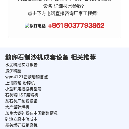
设备 详细技术参数？
点击下方电话直接咨询厂家工程师：
+8618037793862
鹅卵石制沙机成套设备 相关推荐
水泥粉磨实习报告
減少粉塵
ygm4121雷蒙磨销售点
上海四帮 粉碎机
小型矿用挖掘机型号
石灰粉HST磨粉机
某石灰厂制粉设备
大产量碎煤机
加拿大铁矿粉在中国销售情况
矿渣立磨中信成本
韶关煤矸石粗磨机