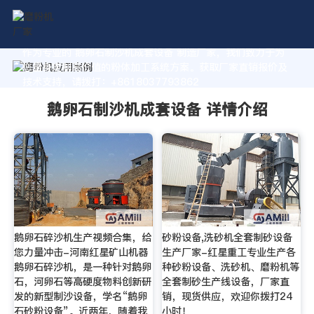
作为专业的 鹅卵石制沙机成套设备 制造厂家，我们致力于为
您量身定制高价值的粉体加工系统方案。获取厂家直销报价及
技术支持，请拨打：+8618037793862
鹅卵石制沙机成套设备 详情介绍
鹅卵石碎沙机生产视频合集，给
砂粉设备,洗砂机全套制砂设备
您力量冲击-河南红星矿山机器
生产厂家-红星重工专业生产各
鹅卵石碎沙机，是一种针对鹅卵
种砂粉设备、洗砂机、磨粉机等
石，河卵石等高硬度物料创新研
全套制砂生产线设备，厂家直
发的新型制沙设备，学名“鹅卵
销，现货供应，欢迎你拨打24
石砂粉设备”。近两年，随着我
小时！