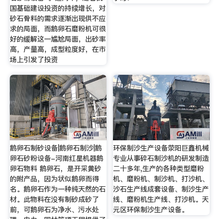
国基础建设投资的持续增长，对
砂石骨料的需求逐渐出现供不应
求的局面，而鹅卵石磨粉机可很
好的缓解这一尴尬局面，出砂率
高，产量高，成型粒度好，在市
场上引发了投资
鹅卵石制砂设备|鹅卵石制沙|鹅
环保制沙生产设备荥阳巨鑫机械
卵石砂粉设备-河南红星机器鹅
专业从事碎石制沙机的研发制造
卵石物料 鹅卵石，是开采黄砂
二十多年,生产的各种类型磨粉
的附产品，因为状似鹅卵而得
机、磨粉机、制沙机、打沙机、
名。鹅卵石作为一种纯天然的石
沙石生产线成套设备、制沙生产
材。此物料在没有制砂成砂了
线、磨粉机生产线、打沙机。天
前，可鹅卵石为净水、污水处
元区环保制沙生产设备。