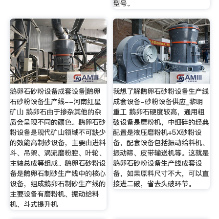
型号。
鹅卵石砂粉设备成套设备|鹅卵
我想了解鹅卵石砂粉设备生产线
石砂粉设备生产线--河南红星
成套设备-砂粉设备供应_黎明
矿山 鹅卵石由于掺杂其他的杂
重工 鹅卵石硬度较高，通用粗
质会呈现不同的颜色。鹅卵石砂
破设备是磨粉机，中细碎的经典
粉设备是现代矿山领域不可缺少
配置是液压磨粉机+5X砂粉设
的效能高制砂设备，主要由进料
备，配套设备包括振动给料机、
斗、吊架、涡流磨粉腔、叶轮、
振动筛、皮带输送机等。这就是
主轴总成等组成。鹅卵石砂粉设
鹅卵石砂粉设备生产线成套设
备是鹅卵石制砂生产线中的核心
备，如果原料尺寸不大，可以直
设备，组成鹅卵石制砂生产线的
接进二破，省去头破环节。
主要设备有磨粉机、振动给料
机、斗式提升机