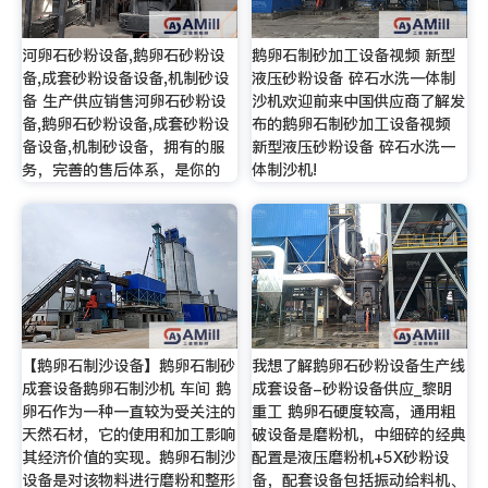
河卵石砂粉设备,鹅卵石砂粉设
鹅卵石制砂加工设备视频 新型
备,成套砂粉设备设备,机制砂设
液压砂粉设备 碎石水洗一体制
备 生产供应销售河卵石砂粉设
沙机欢迎前来中国供应商了解发
备,鹅卵石砂粉设备,成套砂粉设
布的鹅卵石制砂加工设备视频
备设备,机制砂设备，拥有的服
新型液压砂粉设备 碎石水洗一
务，完善的售后体系，是你的
体制沙机!
【鹅卵石制沙设备】鹅卵石制砂
我想了解鹅卵石砂粉设备生产线
成套设备鹅卵石制沙机 车间 鹅
成套设备-砂粉设备供应_黎明
卵石作为一种一直较为受关注的
重工 鹅卵石硬度较高，通用粗
天然石材，它的使用和加工影响
破设备是磨粉机，中细碎的经典
其经济价值的实现。鹅卵石制沙
配置是液压磨粉机+5X砂粉设
设备是对该物料进行磨粉和整形
备，配套设备包括振动给料机、