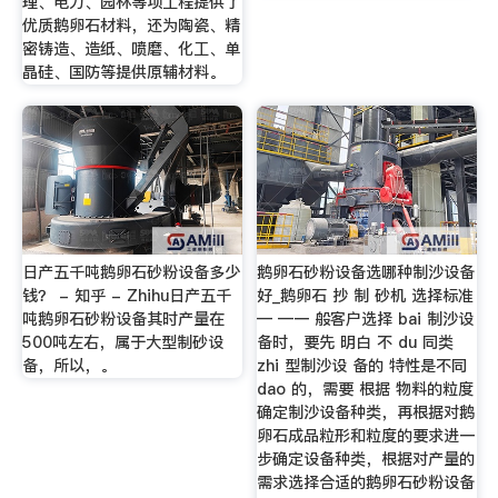
理、电力、园林等项工程提供了
优质鹅卵石材料，还为陶瓷、精
密铸造、造纸、喷磨、化工、单
晶硅、国防等提供原辅材料。
日产五千吨鹅卵石砂粉设备多少
鹅卵石砂粉设备选哪种制沙设备
钱？ - 知乎 - Zhihu日产五千
好_鹅卵石 抄 制 砂机 选择标准
吨鹅卵石砂粉设备其时产量在
— —一 般客户选择 bai 制沙设
500吨左右，属于大型制砂设
备时，要先 明白 不 du 同类
备，所以，。
zhi 型制沙设 备的 特性是不同
dao 的，需要 根据 物料的粒度
确定制沙设备种类，再根据对鹅
卵石成品粒形和粒度的要求进一
步确定设备种类，根据对产量的
需求选择合适的鹅卵石砂粉设备