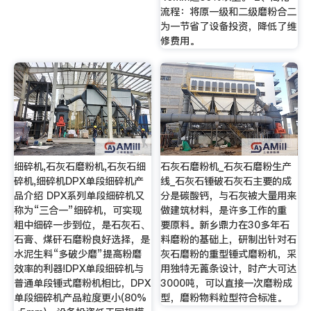
流程：将原一级和二级磨粉合二
为一节省了设备投资，降低了维
修费用。
细碎机,石灰石磨粉机,石灰石细
石灰石磨粉机_石灰石磨粉生产
碎机,细碎机DPX单段细碎机产
线_石灰石锤破石灰石主要的成
品介绍 DPX系列单段细碎机又
分是碳酸钙，与石灰被大量用来
称为“三合一”细碎机，可实现
做建筑材料，是许多工作的重
粗中细碎一步到位，是石灰石、
要原料。新乡鼎力在30多年石
石膏、煤矸石磨粉良好选择，是
料磨粉的基础上，研制出针对石
水泥生料“多破少磨”提高粉磨
灰石磨粉的重型锤式磨粉机，采
效率的利器!DPX单段细碎机与
用独特无蓖条设计，时产大可达
普通单段锤式磨粉机相比，DPX
3000吨，可以直接一次磨粉成
单段细碎机产品粒度更小(80%
型，磨粉物料粒型符合标准。