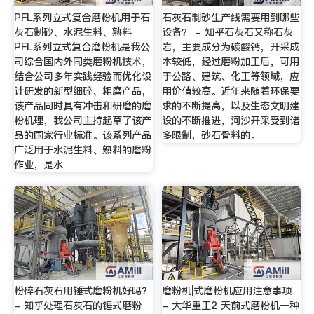
PFL系列立式复合磨粉机用于石
石灰石制砂生产线需要用到哪些
灰石制砂、水泥生料、熟料
设备？ - 知乎石灰石又称石灰
PFL系列立式复合磨粉机是我公
岩，主要成分为碳酸钙，开采成
司综合国内外同类磨粉机技术，
本较低，经过磨粉加工后，可用
结合公司多年实践经验而优化设
于公路、建筑、化工等领域，应
计研发的新型细碎、粗磨产品，
用价值较高。近年来随着环保要
该产品同时具有冲击和研磨的磨
求的不断提高，以及生态文明建
粉机理，我公司主持起草了该产
设的不断推进，河沙开采受到诸
品的国家行业标准。该系列产品
多限制，砂石骨料的。
广泛用于水泥生料、熟料的磨粉
作业，是水
粉碎石灰石用锤式磨粉机好吗？
磨粉机|式磨粉机应用注意事项
- 知乎处理石灰石的锤式磨粉
- 大华重工2 天前式磨粉机一种