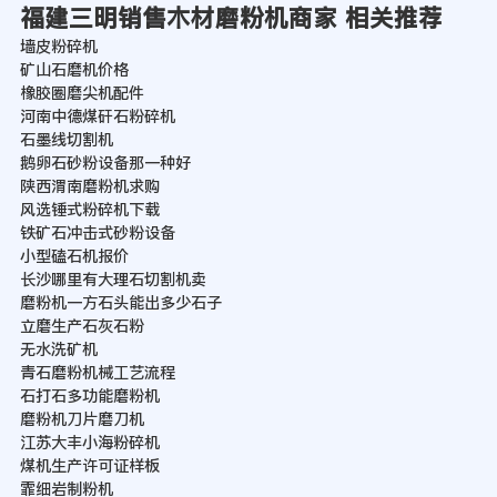
福建三明销售木材磨粉机商家 相关推荐
墙皮粉碎机
矿山石磨机价格
橡胶圈磨尖机配件
河南中德煤矸石粉碎机
石墨线切割机
鹅卵石砂粉设备那一种好
陕西渭南磨粉机求购
风选锤式粉碎机下载
铁矿石冲击式砂粉设备
小型磕石机报价
长沙哪里有大理石切割机卖
磨粉机一方石头能出多少石子
立磨生产石灰石粉
无水洗矿机
青石磨粉机械工艺流程
石打石多功能磨粉机
磨粉机刀片磨刀机
江苏大丰小海粉碎机
煤机生产许可证样板
霏细岩制粉机