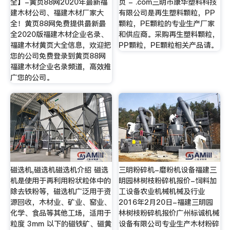
全】-黄页88网2020年最新福
页 - .com三明市康华塑料科技
建木材公司、福建木材厂家大
有限公司是再生塑料颗粒，PP
全！黄页88网免费提供最新最
颗粒，PE颗粒的专业生产厂家
全2020版福建木材企业名录、
和供应商。采购再生塑料颗粒，
福建木材黄页大全信息，欢迎把
PP颗粒，PE颗粒相关产品请。
您的公司免费登录到黄页88网
福建木材企业名录频道，高效推
广您的公司。
磁选机,磁选机磁选机介绍 磁选
三明粉碎机-磨粉机设备福建三
机是使用于再利用粉状粒体中的
明园林树枝粉碎机报价-饲料加
除去铁粉等，磁选机广泛用于资
工设备农业机械机械及行业
源回收，木材业、矿业、窑业、
2016年2月20日-福建三明园
化学、食品等其他工场，适用于
林树枝粉碎机报价广州标诚机械
粒度 3mm 以下的磁铁矿、磁黄
设备有限公司专业生产木材粉碎