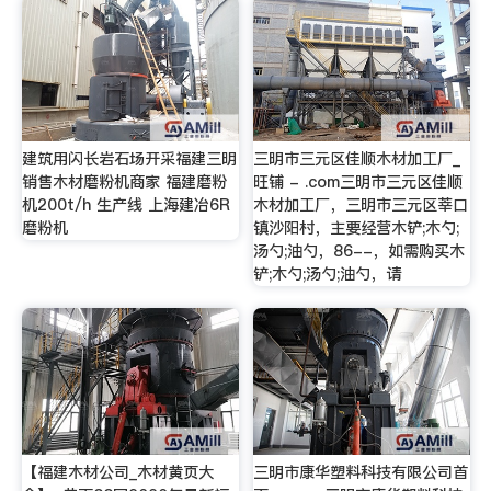
建筑用闪长岩石场开采福建三明
三明市三元区佳顺木材加工厂_
销售木材磨粉机商家 福建磨粉
旺铺 - .com三明市三元区佳顺
机200t/h 生产线 上海建冶6R
木材加工厂，三明市三元区莘口
磨粉机
镇沙阳村，主要经营木铲;木勺;
汤勺;油勺，86--，如需购买木
铲;木勺;汤勺;油勺，请
【福建木材公司_木材黄页大
三明市康华塑料科技有限公司首