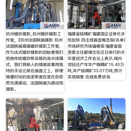
杭州婚纱摄影_杭州婚纱摄影工
福建省硫精矿福建国企证券化步
作室_【杭州法国映画摄影 杭州
伐加快 四主线掘金概念股(名单)
法国映画高端婚纱摄影工作室，
市场研究市场编者按:福建省国
作为法式婚纱摄影的创始者我们
资委主任郭锡文在近日举行的半
拒绝传统婚纱照呆板的流水线模
年度经济工作会议上表示,域内
式，我们将新人的情感故事用独
项目达产年年产铜精矿15.43万
特的手法记录在画面之上，即便
吨,年产硫精矿33.07万吨,预计
随着时间的流逝审美在变化但依
实现销售 在线免费咨询
然充满感动，法国映画为感动而
摄影。