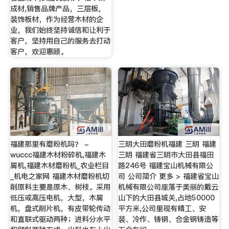
成材,销售品牌产品，三层板，
装饰板材，作为经营木材的企
业，我们始终坚持诚信和让利于
客户，坚持用自己的服务去打动
客户，欢迎惠顾。
福建那里有磨粉机吗？ -
三明大田磨粉机福建 三明 福建
wuccc福建木材粉碎机,福建木
三明 福建省三明市大田县福田
屑机,福建木材磨粉机_农业栏目
路246号 福建宝山机械有限公
_机电之家网 福建木材磨粉机切
司 公司简介 更多 > 福建省宝山
削原料主要是原木、树枝。采用
机械有限公司座落于美丽的戴云
低压或高压电机，大型，木屑
山下的大田县城关,占地50000
机，盘式削片机，有皮带轮传动
平方米,公司里现有精工、安
和直联式驱动两种；进料分水平
装、冷作、铸钢、合金钢铸造等