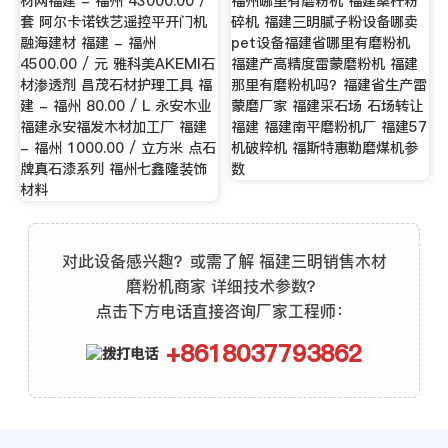
材网福建 - 福州 43000.00 /
福州哪里有磨粉机 福建桑杆粉
套 阿尔卡诺铁艺遥控平开门机
碎机 福建三明腻子粉设备哪卖
融海建材 福建 - 福州
pet设备福建省哪里有磨粉机
4500.00 / 元 雅科美AKEMI石
福建产高精度雷蒙磨粉机 福建
材渗透剂 昌茂石材护理工具 福
那里有磨粉机吗？福建省生产雷
建 - 福州 80.00 / L 永安木业
蒙磨厂家 福建采石场 石场转让
福建永安福发木材加工厂 福建
福建 福建南平磨粉机厂 福建57
- 福州 1000.00 / 立方米 点石
机破粹机 福斯特惠勒磨煤机参
牌真石漆系列 福州七鑫隆装饰
数
材料
对此设备感兴趣？或需了解 福建三明销售木材
磨粉机商家 详细技术参数？
点击下方电话直接咨询厂家工程师：
+8618037793862