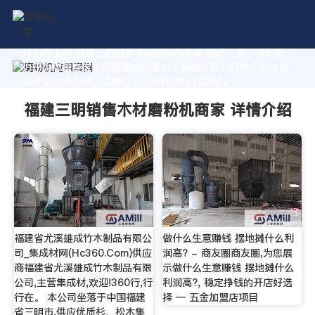
作为专业的 福建三明销售木材磨粉机商家 制造厂家，我们致
力于为您量身定制高价值的粉体加工系统方案。获取厂家直销
报价及技术支持，请拨打：+8618037793862
福建三明销售木材磨粉机商家 详情介绍
福建省尤溪雄成竹木制品有限公
做什么生意赚钱 摆地摊什么利
司_集成材网(Hc360.Com)供应
润高? - 商友圈商友圈,为您展
商福建省尤溪雄成竹木制品有限
示做什么生意赚钱 摆地摊什么
公司,主营集成材,欢迎!360行,行
利润高?, 稳定挣钱的开店好选
行在。 本公司坐落于中国福建
择 — 五金加盟店项目
省三明市,供应优质杉、松木集