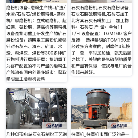
磨粉机设备-磨粉生产线-矿渣/
石灰石磨粉机,石灰石磨粉设备,
水渣/石灰石/煤粉磨粉机-磨粉
石灰石脱硫磨粉机,石灰石加工
机厂家磨粉机：立式辊磨机、超
北方某石灰石粉加工厂 加工物
细磨、微粉磨、磨煤机等磨粉机
料：石灰石 产 量：单台11
设备是黎明重工研发生产的矿石
T/H 设备配置：TGM160 客户
磨粉设备；黎明重工磨粉机能够
反馈： 选择黎明的TGM160是
针对石灰石、滑石、矿渣、水
经过多方考察的，耐磨件3年换
渣、粉煤灰、煤粉等300多种矿
了一套，平时加加油，就无后顾
石物料进行磨粉研磨；黎明重工
之忧了。关键的是脱硫剂的质量
为客户配置的不同产量的磨粉生
和产量有保障，使我与电厂的合
产线遍布国内外很多城市；获取
作越来越好。
黎明重工磨粉机资料
几种CFB电站石灰石制粉工艺说
柱磨机_柱磨机市面广泛的是一