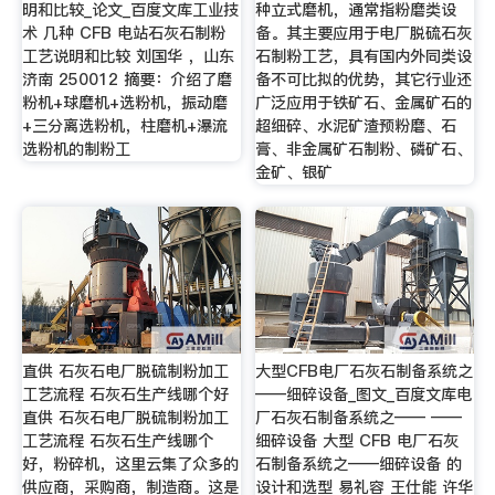
明和比较_论文_百度文库工业技
种立式磨机，通常指粉磨类设
术 几种 CFB 电站石灰石制粉
备。其主要应用于电厂脱硫石灰
工艺说明和比较 刘国华 ，山东
石制粉工艺，具有国内外同类设
济南 250012 摘要：介绍了磨
备不可比拟的优势，其它行业还
粉机+球磨机+选粉机，振动磨
广泛应用于铁矿石、金属矿石的
+三分离选粉机，柱磨机+瀑流
超细碎、水泥矿渣预粉磨、石
选粉机的制粉工
膏、非金属矿石制粉、磷矿石、
金矿、银矿
直供 石灰石电厂脱硫制粉加工
大型CFB电厂石灰石制备系统之
工艺流程 石灰石生产线哪个好
——细碎设备_图文_百度文库电
直供 石灰石电厂脱硫制粉加工
厂石灰石制备系统之—— ——
工艺流程 石灰石生产线哪个
细碎设备 大型 CFB 电厂石灰
好，粉碎机，这里云集了众多的
石制备系统之——细碎设备 的
供应商，采购商，制造商。这是
设计和选型 易礼容 王仕能 许华