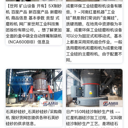
【世邦 矿山设备 开有】5X制砂
成套环保工业硅磨粉机设备有哪
机 百度产品 新百度产品 新磨粉
些，？-河南红星机器“工业
机 商品信息 基本参数 类型 式
硅”就是我们常说的“金属硅”，
磨粉机 网厂家世邦工业科技集
质硬而脆，在地壳中资源极为丰
团股份有限公司，。想了解更加
富，成套环保工业硅磨粉机设备
全面的盒中袋全自动焊嘴制袋机
可以分为固定式和移动式，基本
（NCA600BIB）信息及
上都是采用双机组合作业，一般
选用磨粉机和磨粉机为成套处理
工业硅的主磨粉机，由于配置不
同，
石英砂硅砂_石英砂硅砂/采购商
日产150吨硅沙制砂生产线 --
机 搜好货网您提供各种石英砂
红星机器硅沙加工过程，又叫做
硅砂的供求信息。
硅沙制砂生产工艺，是将硅石