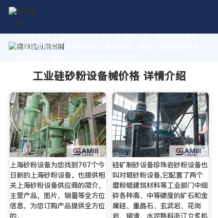
作为专业的 工业硅砂粉设备械价格 制造厂家，我们致力于为
您量身定制高价值的粉体加工系统方案。获取厂家直销报价及
技术支持，请拨打：+8618037793862
工业硅砂粉设备械价格 详情介绍
上海砂粉设备为您找到767个今
硅矿制砂设备珍珠岩砂粉设备也
日新的上海砂粉设备。也提供相
叫对辊砂粉设备,它配置了两个
关上海砂粉设备供应商的简介，
磨粉辊建筑材料等工业部门中细
主营产品，图片，销量等全方位
碎各种高、中等硬度的矿石和金
信息，为您订购产品提供全方位
属硅、重晶石、玄武岩、花岗
的。
岩、钢渣、水泥熟料浙江立炙机