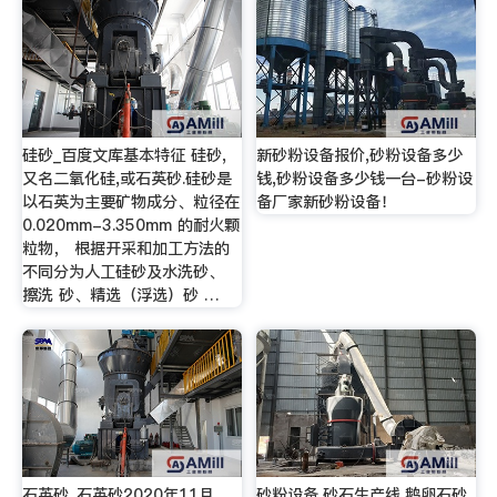
硅砂_百度文库基本特征 硅砂,
新砂粉设备报价,砂粉设备多少
又名二氧化硅,或石英砂.硅砂是
钱,砂粉设备多少钱一台-砂粉设
以石英为主要矿物成分、粒径在
备厂家新砂粉设备！
0.020mm-3.350mm 的耐火颗
粒物， 根据开采和加工方法的
不同分为人工硅砂及水洗砂、
擦洗 砂、精选（浮选）砂 …
石英砂_石英砂2020年11月
砂粉设备,砂石生产线,鹅卵石砂