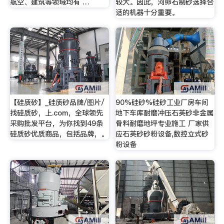
航空、建筑等领域均有 …
较大。因此，河卵石制砂选择合
适的机器十分重要。
【硅质砂】_硅质砂品牌/图片/
90%硅砂%硅砂工业厂房车间
找硅质砂，上.com，全球领先
地下车库耐磨冲压石英砂非金属
采购批发平台，为你找到49条
骨料耐磨地坪专业施工 厂家供
硅质砂优质商品，包括品牌，。
应石英砂砂粉设备,数控立式砂
粉设备