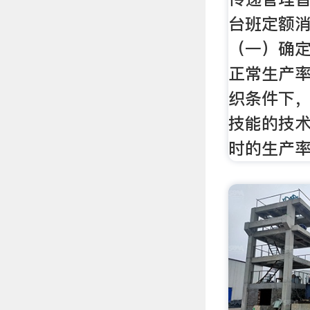
台班定额
（一）确
正常生产率
织条件下
技能的技
时的生产