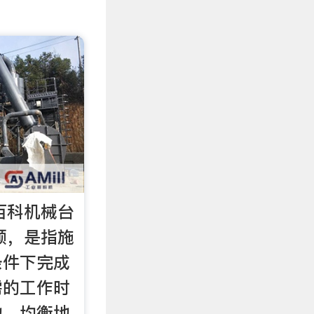
0百科机械台
额，是指施
条件下完成
需的工作时
地、均衡地