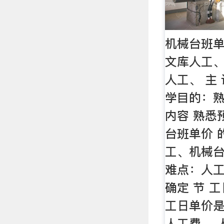
机械台班单
文库人工
人工、 主 
学目的：
内容 熟悉
台班单价 
工、机械台
难点：人
确定 节 
工日单价
人工费、 