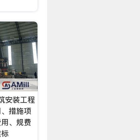
筑安装工程
用、措施项
费用、规费
建标