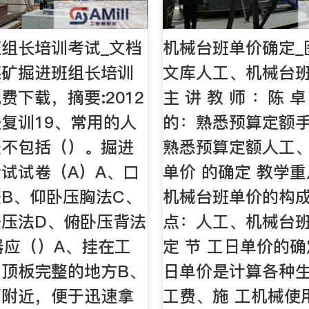
组长培训考试_文档
机械台班单价确定_
煤矿掘进班组长培训
文库人工、机械台
费下载，摘要:2012
主 讲 教 师 ：陈 
复训19、常用的人
的：熟悉预算定额
法不包括（）。掘进
熟悉预算定额人工
试试卷（A）A、口
单价 的确定 教学
B、仰卧压胸法C、
机械台班单价的构成
按压法D、俯卧压背法
点：人工、机械台
器应（）A、挂在工
定 节 工日单价的确
顶板完整的地方B、
日单价是计算各种
面附近，便于迅速拿
工费、施 工机械使