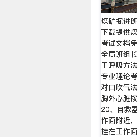
煤矿掘进班
下载提供
考试文档免
全局班组长
工呼吸方
专业理论考
对口吹气法
胸外心脏
20、自救
作面附近，
挂在工作