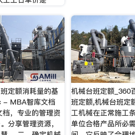
台班定额消耗量的基
机械台班定额_36
c - MBA智库文档
班定额,机械台班定
文档，专业的管理资
工机械在正常施工
台。分享管理资源，
单位合格产品所必
慧。 二、确定机械
间，它反映了合理