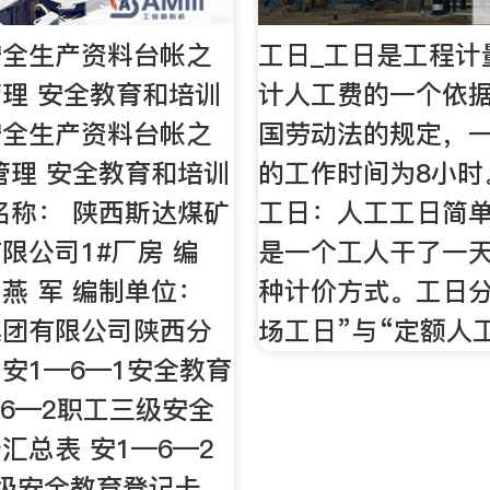
安全生产资料台帐之
工日_工日是工程计
理 安全教育和培训
计人工费的一个依
安全生产资料台帐之
国劳动法的规定，
管理 安全教育和培训
的工作时间为8小时
名称： 陕西斯达煤矿
工日：人工工日简
限公司1#厂房 编
是一个工人干了一
 燕 军 编制单位：
种计价方式。工日分
集团有限公司陕西分
场工日”与“定额人
 安1—6—1安全教育
—6—2职工三级安全
汇总表 安1—6—2
级安全教育登记卡