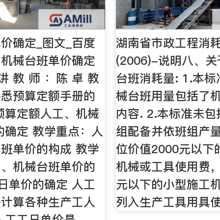
价确定_图文_百度
湖南省市政工程消
、机械台班单价确定
(2006)-说明八、
讲 教 师 ：陈 卓 教
台班消耗量: 1.本
熟悉预算定额手册的
械台班用量包括了
预算定额人工、机械
内容. 2.本标准未
的确定 教学重点：人
组配备并依班组产
班单价的构成 教学
位价值2000元以
工、机械台班单价的
机械或工具使用费，
工日单价的确定 人工
元以下的小型施工
是计算各种生产工人
列入生产工具用具使
人工工日单价是