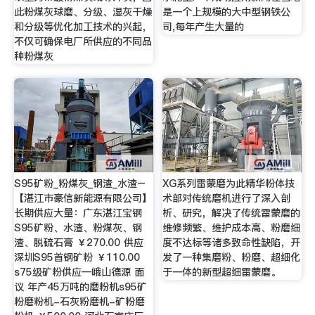
此粉煤灰球磨、分级、湿灰干燥
是一个上规模的大中型钢铁公
和分级等优化加工技术的兴起，
司,每年产生大量的
不仅可确保电厂所供应的不同品
种粉煤灰
S95矿粉_粉煤灰_钢渣_水渣–
XG系列雷蒙磨为此精华粉体技
【湛江市豪信新能源有限公司】
术部对传统磨机进行了深入剖
长期供应大量：广东湛江宝钢
析、研究，解决了传统雷蒙磨的
S95矿粉、水渣、粉煤灰、钢
维修频繁、维护成本高、粉磨细
渣、脱硫石膏 ￥270.00 供应
度不达标等诸多致命性缺陷，开
深圳S95首钢矿粉 ￥110.00
发了一种集磨粉、粉磨、超细化
s75级矿粉供应—峨山德源 面
于一体的新型超细雷蒙磨。
议 年产45万吨的磨粉机s95矿
粉磨粉机-石灰粉磨机-矿粉磨