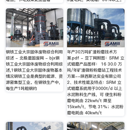
钢铁工业大宗固体废物综合利用
年产30万吨矿渣粉磨技术方
综述 - 北极星固废网 - bjx钢
案.pdf - 豆丁网附图：SRM 立
铁工业大宗固体废物综合利用综
式辊磨产品图样： 16 30.0 万
述,1钢铁工业大宗固体废物基本
吨/年矿渣微粉粉磨站工程技术
情况钢铁工业是典型的能源、资
方案--陕西斯达实业有限公司
源密集型工业。在钢铁生产中，
2、技术性能及特点：SRM 立
每生产1吨粗钢约
式辊磨系统用于3000t/d 以上
水泥熟料生产线，可 使生料粉
磨电耗由 22kwh/t 降至
15kwh/t，节电 31%；水泥粉
磨电耗由 40kwh/t