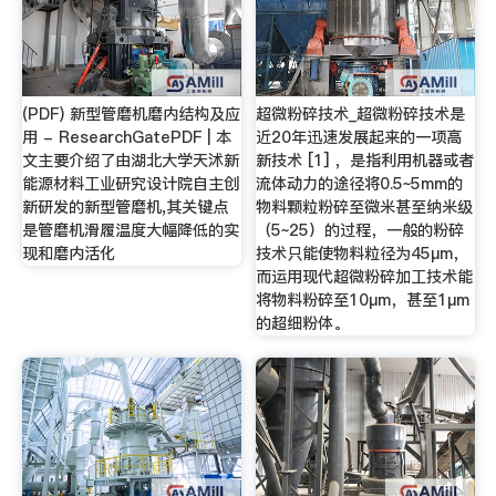
(PDF) 新型管磨机磨内结构及应
超微粉碎技术_超微粉碎技术是
用 - ResearchGatePDF | 本
近20年迅速发展起来的一项高
文主要介绍了由湖北大学天沭新
新技术 [1] ，是指利用机器或者
能源材料工业研究设计院自主创
流体动力的途径将0.5~5mm的
新研发的新型管磨机,其关键点
物料颗粒粉碎至微米甚至纳米级
是管磨机滑履温度大幅降低的实
（5~25）的过程，一般的粉碎
现和磨内活化
技术只能使物料粒径为45μm，
而运用现代超微粉碎加工技术能
将物料粉碎至10μm，甚至1μm
的超细粉体。