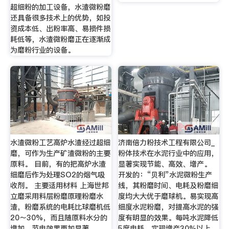
超细粉的加工设备，水渣微粉磨
还具备很多技术上的优势，如投
资成本低、出粉率高、易损件损
耗低等，水渣微粉磨正在逐渐成
为磨粉行业的设备。
水渣微粉工艺高炉水渣经过超细
济南倍力粉技术工程有限公司_
磨，可作为生产矿渣微粉的主要
粉体技术在水泥行业中的应用，
原料。 目前，有的把高炉水渣
显著实现节能、高效、增产。
细磨后作为处理SO2的烟气吸
开发的：“贝利”水泥微粉生产
收剂。 主要适用材料 上海世邦
线，其粉磨时间、电耗及粉磨细
立磨采用料层粉磨原理粉磨水
度均大大优于磨球机。易实现高
渣，粉磨系统的电耗比球磨机低
细度水泥粉磨，对提高水泥的强
20～30%，而且随原料水分的
度有明显的效果。每吨水泥降低
增加，节电效果更加显著
5度电耗，实现增产30%以上。