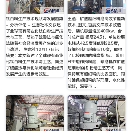
钛白粉生产技术现状与发展趋势
王燕：矿渣超细粉磨高效节能新
- 分析评论 - 生意社本文叙述
技术_图文_百度文库技术改造
了全球现有商业化钛白粉生产技
后，装机容量增加400kw，台
术与工艺，简述了硫酸法与氯化
时总产量 提高24.5t，单位粉磨
法随着社会经济发展产生的进步
电耗从42.5度降低到32.5度，
与改进。 生意社12月17日讯
超细粉吨电耗降低10度，取得
摘要：本文叙述了全球现有商业
了比较理想的粉磨指 标。 采用
化钛白粉生产技术与工艺，简述
FPP磨作预粉磨，球磨机作矿渣
了硫酸法与氯化法随着社会经济
超细粉的终 粉磨工艺方式，既
发展产生的进步与改进。
保持原有超细粉的比表面积，同
时确保超细粉的球形度，水化性
能好，深受市 …