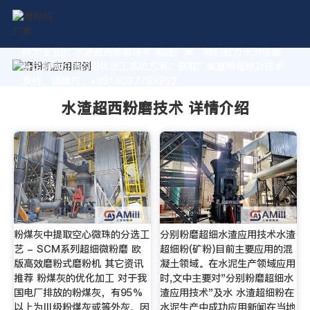
作为专业的 水渣超西粉磨技术 制造厂家，我们致力于为您量
身定制高价值的粉体加工系统方案。获取厂家直销报价及技术
支持，请拨打：+8618037793862
水渣超西粉磨技术 详情介绍
粉煤灰中提取空心微珠的分选工
分别粉磨超细水渣应用技术水渣
艺 - SCM系列超细微粉磨 欧
超细粉(矿粉)目前主要应用的混
版高效磨粉式磨粉机 其它资讯
凝土领域。在水泥生产领域应用
推荐 粉煤灰的优化加工 对于我
时,文中主要对"分别粉磨超细水
国电厂排放的粉煤灰，有95%
渣应用技术"及水 水渣超细粉在
以上为Ⅲ级粉煤灰或等外灰，因
水泥生产中成功应用新闻在当地