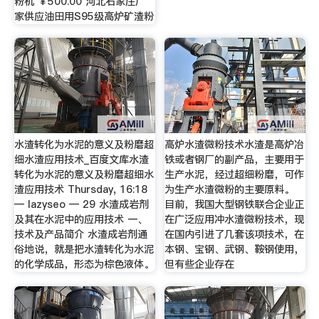
粉机 ￥500.00 河北石家庄厂
家供应油田用S95级高炉矿渣粉
水渣转化为水泥的意义及粉磨超
高炉水渣微粉技术水渣是高炉冶
细水渣应用技术_百度文库水渣
铁或者钢厂的副产品，主要用于
转化为水泥的意义及粉磨超细水
生产水泥，经过超细粉磨，可作
渣应用技术 Thursday, 16:18
为生产水渣微粉的主要原料。
— lazyseo — 29 水渣成岩剂
目前，我国大型钢铁联合企业正
及其在水泥中的应用技术 一、
在广泛应用冲水渣微粉技术，现
技术及产品简介 水渣成岩剂通
在国内引进了几套该项技术，在
俗地说，就是把水渣转化为水泥
本钢、宝钢、武钢、鞍钢使用，
的化学成品，形态为棕色液体。
但有些企业存在