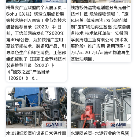
粉煤灰产业联盟的个人展示页 -
线路板低温物理削磨分离元器件
Sohu【关注】钢渣立磨终粉磨
技术1 章 危险废物领域 1. “旋
等技术被列入国家工业节能技术
风闪蒸-薄膜再沸+双向溶剂精
装备推荐目录（2020）中 日
制”废矿物油再生基础 油成套装
前，工信部网站发布了2020年
备技术 技术依托单位：安徽国
第40号公告，为加快推广应用
孚润滑油工业有限公司 技术发
高效节能技术、装备和产品，引
展阶段：推广应用 适用范围：3
导绿色生产和绿色消费，工信部
万t/a-20 万t/a 废矿物油再生
组织编制了《国家工业节能技术
基础油项目。
装备推荐目录（2020）》
《“能效之星”产品目录
（2020）》《…
水渣超细粉磨机设备日常保养需
水泥网首页-水泥行业的信息资