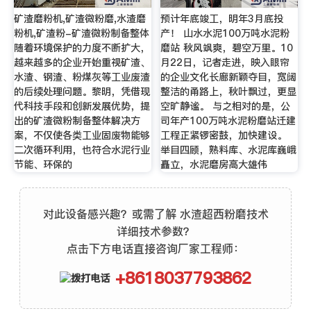
矿渣磨粉机,矿渣微粉磨,水渣磨
预计年底竣工，明年3月底投
粉机,矿渣粉-矿渣微粉制备整体
产！ 山水水泥100万吨水泥粉
随着环境保护的力度不断扩大，
磨站 秋风飒爽，碧空万里。10
越来越多的企业开始重视矿渣、
月22日，记者走进，映入眼帘
水渣、钢渣、粉煤灰等工业废渣
的企业文化长廊新颖夺目，宽阔
的后续处理问题。黎明，凭借现
整洁的甬路上，秋叶飘过，更显
代科技手段和创新发展优势，提
空旷静谧。 与之相对的是，公
出的矿渣微粉制备整体解决方
司年产100万吨水泥粉磨站迁建
案，不仅使各类工业固废物能够
工程正紧锣密鼓，加快建设。
二次循环利用，也符合水泥行业
举目四顾，熟料库、水泥库巍峨
节能、环保的
矗立，水泥磨房高大雄伟
对此设备感兴趣？或需了解 水渣超西粉磨技术
详细技术参数？
点击下方电话直接咨询厂家工程师：
+8618037793862