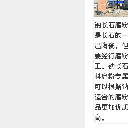
钠长石磨粉
是长石的
温陶瓷，
要经行磨
工。钠长
料磨粉专
可以根据
适合的磨
品更加优
高。