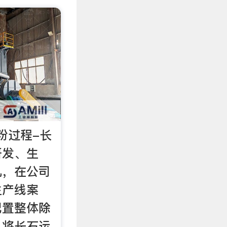
粉过程-长
研发、生
机，在公司
生产线案
配置整体除
机将长石运