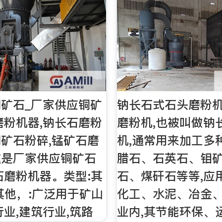
矿石_厂家供应铜矿
钠长石式石头磨粉
磨粉机器,钠长石磨粉
磨粉机,也被叫做钠
矿石粉碎,锰矿石磨
机,通常用来加工多
这是厂家供应铜矿石
腊石、石英石、钼
石磨粉机器。类型:其
石、煤矸石等等,应
其他，:广泛用于矿山
化工、水泥、冶金
行业,建筑行业,筑路
业内,其节能环保、