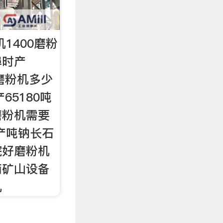
机1400磨粉
埠时产
0磨粉机多少
65180吨
磨粉机需要
产吨钠长石
院好磨粉机
南矿山设备
机