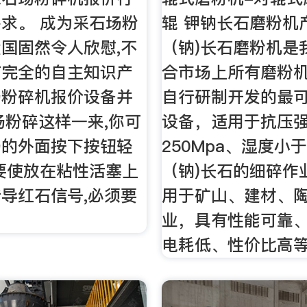
求。 成为采石场粉
辊 钾钠长石磨粉机
国固然令人欣慰,不
（钠)长石磨粉机是
有完全的自主知识产
合市场上所有磨粉
场粉碎机报价设备并
自行研制开发的最
场粉碎这样一来,你可
设备，适用于抗压
场的外面按下按钮轻
250Mpa、湿度小于
要使放在粘性活塞上
（钠)长石的细碎作
导红石信号,必须要
用于矿山、建材、
业，具有性能可靠
电耗低、性价比高