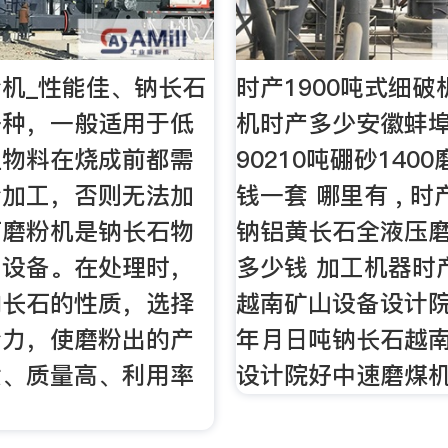
机_性能佳、钠长石
时产1900吨式细破
一种，一般适用于低
机时产多少安徽蚌
但物料在烧成前都需
90210吨硼砂140
粉加工，否则无法加
钱一套 哪里有 , 时产
石磨粉机是钠长石物
钠铝黄长石全液压
属设备。在处理时，
多少钱 加工机器时
钠长石的性质，选择
越南矿山设备设计
粉力，使磨粉出的产
年月日吨钠长石越
质、质量高、利用率
设计院好中速磨煤