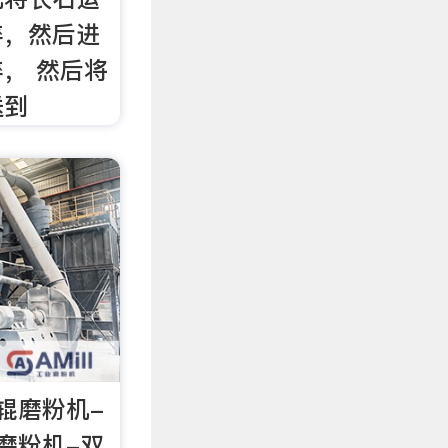
碎，然后进
， 然后将
送到
辊磨粉机-
磨粉机-双