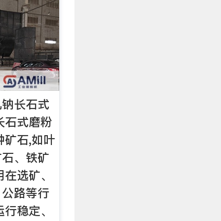
机钠长石式
长石式磨粉
种矿石,如叶
矿石、铁矿
用在选矿、
、公路等行
运行稳定、