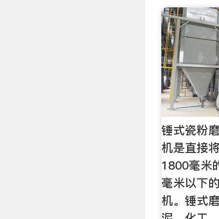
锤式瓷粉
机是直接将
1800毫米
毫米以下
机。锤式
泥、化工