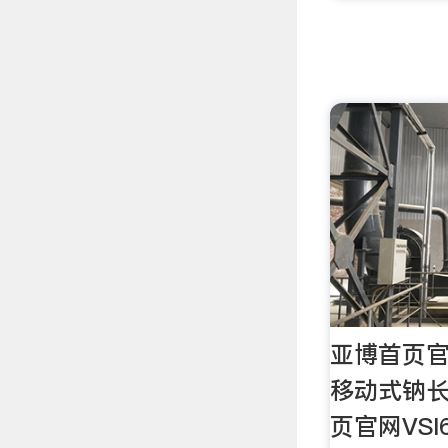
亚博首页官网
移动式钠
页官网VSI6