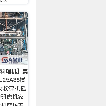
A3料理机】美
L25A36搅
药材粉碎机摇
动研磨机家
粉机磨坊五