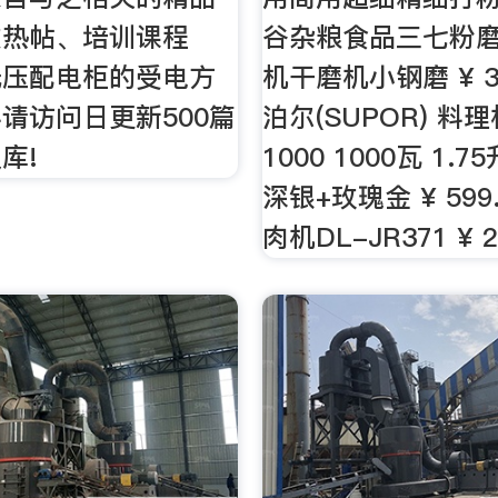
文热帖、培训课程
谷杂粮食品三七粉
低压配电柜的受电方
机干磨机小钢磨 ¥ 30
请访问日更新500篇
泊尔(SUPOR) 料理
库!
1000 1000瓦 1.
深银+玫瑰金 ¥ 599
肉机DL-JR371 ¥ 2