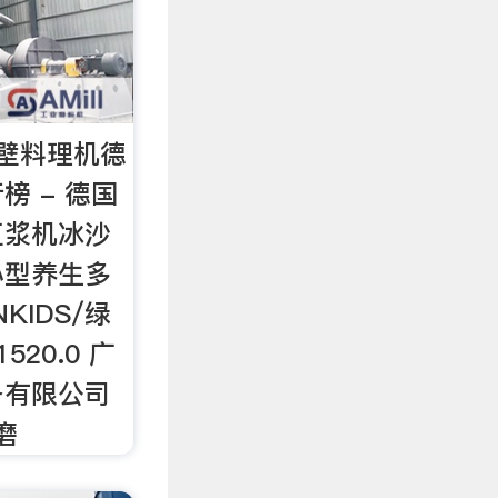
壁料理机德
榜 - 德国
豆浆机冰沙
小型养生多
NKIDS/绿
520.0 广
备有限公司
磨