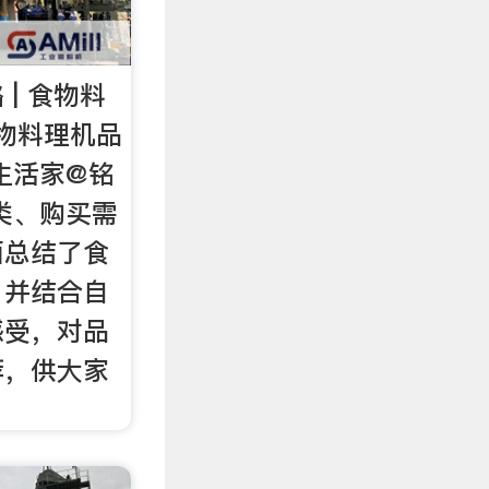
| 食物料
物料理机品
生活家@铭
分类、购买需
面总结了食
，并结合自
感受，对品
荐，供大家