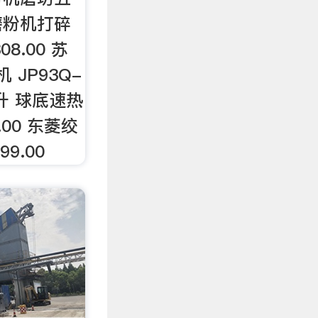
磨粉机打碎
8.00 苏
机 JP93Q-
75升 球底速热
.00 东菱绞
99.00