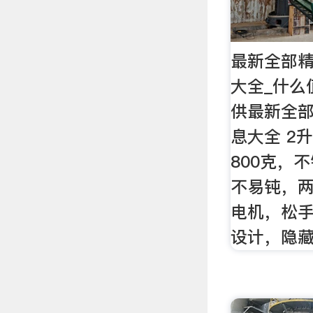
最新全部
大全_什么
供最新全
息大全 2
800克，
不易钝，两
电机，松
设计，隐