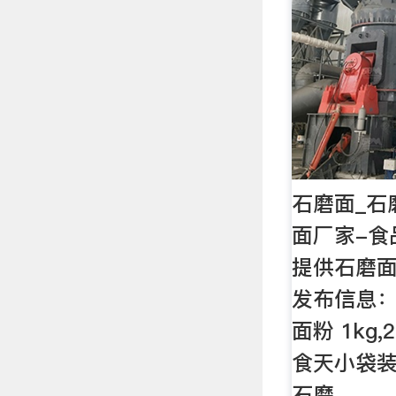
石磨面_石
面厂家-食
提供石磨
发布信息：
面粉 1kg,2
食天小袋装
石磨, …