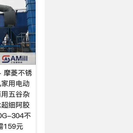
- 摩菱不锈
机家用电动
商用五谷杂
七超细阿胶
G-304不
159元