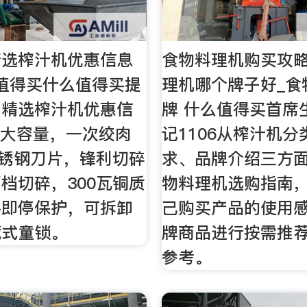
精选榨汁机优惠信息
食物料理机购买攻略 
值得买什么值得买提
理机哪个牌子好_食
部精选榨汁机优惠信
牌 什么值得买首席
升大容量，一次绞肉
记1106从榨汁机
不锈钢刀片，锋利切碎
求、品牌介绍三方
档切碎，300瓦铜质
物料理机选购指南
手即停保护，可拆卸
己购买产品的使用
藏式童锁。
牌商品进行按需推
参考。