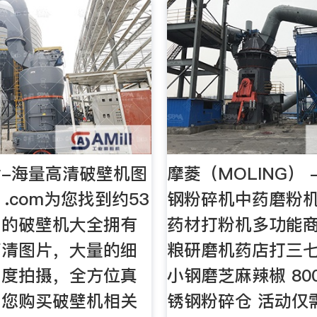
-海量高清破壁机图
摩菱（MOLING） 
- .com为您找到约53
钢粉碎机中药磨粉
，的破壁机大全拥有
药材打粉机多功能
高清图片，大量的细
粮研磨机药店打三
角度拍摄，全方位真
小钢磨芝麻辣椒 800
为您购买破壁机相关
锈钢粉碎仓 活动仅需