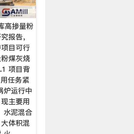
库高掺量粉
研究报告，
砖项目可行
量粉煤灰烧
.1 项目背
利用任务紧
锅炉运行中
，现主要用
、水泥混合
、大体积混
 火