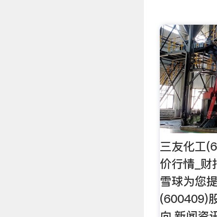
三友化工(6
价行情_财
雪球为您
(60040
向,新闻资