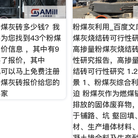
粉煤灰砖多少钱？我
粉煤灰利用_百度文
为您找到43个粉煤
煤灰烧结砖可行性
价信息 ，其中有9
高掺量粉煤灰烧结
供了报价，其中
性研究报告，高掺
也可以马上免费注册
结砖可行性研究 1.2
粉煤灰砖报价给您的
景 1、粉煤灰综合
买家
迫 粉煤灰作为燃煤
排放的固体废弃物
于铺路、坑 壑回填
材、生产墙体材料
凝土掺合料及生产耐