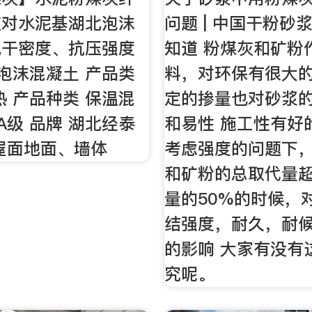
灰对水泥基湖北泡沫
问题 | 中国干粉砂
绝干密度、抗压强度
知道 粉煤灰和矿粉
 泡沫混凝土 产品类
料，对环保有很大
热 产品种类 保温混
定的掺量也对砂浆的
A级 品牌 湖北经泰
和易性 施工性有好
屋面地面、墙体
考虑强度的问题下
和矿粉的总取代量
量的50%的时候，
结强度，耐久，耐
的影响 大家有没有
究呢。