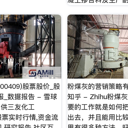
00409)股票股价_股
粉煤灰的营销策略有
报_数据报告 - 雪球
知乎 - Zhihu粉
提供三友化工
要的工作就是如何
9)股票实时行情,资金流
出去，并且能用比
讯,研究报告,社区互
里有很多种方法，