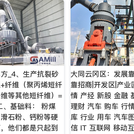
方_4、生产抗裂砂
大同云冈区：发展靠
+纤维（聚丙烯短纤
靠招商|开发区|产业
维等其他短纤维）=
情 产经 新股 金融 
二、基础料： 粉煤
理财 汽车 购车 行
、滑石粉、钙粉等硬
库 行业 用车 汽车
可，他们都是只起到
信 IT 互联网 移动