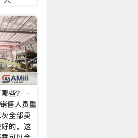
哪些？ -
煤灰销售人员重
把灰全部卖
较好的。这
旺季可以金