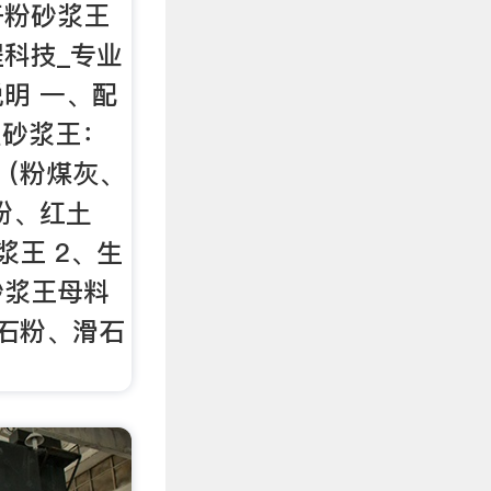
干粉砂浆王
程科技_专业
明 一、配
型砂浆王：
（粉煤灰、
粉、红土
浆王 2、生
砂浆王母料
石粉、滑石