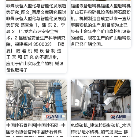
非煤设备大型化与智能化发展趋
福建设备磨粉机福建大型磨粉机
势研究_图文_百度文库研究探讨
矿山石料粉碎机设备鹅卵石磨粉
非煤设备大型化与智能化发展趋
机。机械制造自成立以来一直从
势研究 蔡宣全 1，潘 东 2，李
事磨粉机的生产,到目前为止已
晨 2 （1.龙岩市评安安全技
经有十余年生产矿山磨粉机设备
术；2.福建省安全生产科学研究
的经验。现在生产的矿山磨粉设
院，福建福州 350003） 【摘
备已经广销全国。
要】 随 着 机 械 设 备 制 造
工 艺 和 研 究 的不断进步，
应用于矿山实际生产的机 械设
备也取得了
中国砂石骨料网|中国砂石网-中
免烧砖机_建筑垃圾制砖机_水泥
国砂石协会官网中国砂石骨料
砖机/透水砖机_加气混凝土 群