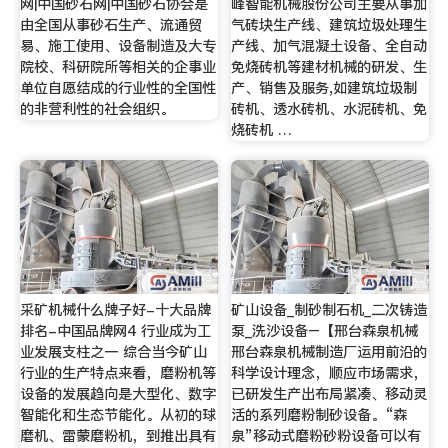
网|中国砂石网|中国砂石协会是
峰智能机械股份公司主要从事加
由全国从事砂石生产、流通贸
气砖块生产线、建筑垃圾处理生
易、施工使用、设备制造及大专
产线、加气混凝土设备、全自动
院校、科研院所等相关的企事业
免烧砖机等建材机械的研发、生
单位自愿结成的行业性的全国性
产、销售及服务,如建筑垃圾制
的非营利性的社会组织。
砖机、透水砖机、水泥砖机、免
烧砖机 …
采矿机械什么牌子好-十大品牌
矿山设备_制砂制石机_二次铸造
排名-中国品牌网4 行业成为工
泵_洗沙设备–【邢台森泉机械
业发展支柱之一 综合当今矿山
邢台森泉机械制造厂运用前沿的
行业的生产特点来看，磨粉机等
科学设计理念，顺应市场需求，
设备的发展趋向是大型化、数字
已研发生产出布局紧凑、移动灵
智能化和生态节能化。从初的球
活的系列磨粉制砂设备。“森
磨机、雷蒙磨粉机，到推出具有
泉”移动式磨粉砂粉设备可以有