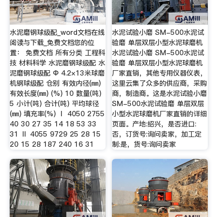
水泥磨钢球级配_word文档在线
水泥试验小磨 SM-500水泥试
阅读与下载_免费文档您的位
验磨 单层双层小型水泥球磨机
置： 免费文档 所有分类 工程科
水泥试验小磨 SM-500水泥试
技 材料科学 水泥磨钢球级配 水
验磨 单层双层小型水泥球磨机
泥磨钢球级配 Φ 4.2×13米球磨
厂家直销，其他专用仪器仪表，
机钢球级配 仓别 有效内径(㎜)
这里云集了众多的供应商，采购
有效长度(㎜) (%) 10 数量(吨)
商，制造商。这是水泥试验小磨
5 小计(吨) 合计(吨) 平均球径
SM-500水泥试验磨 单层双层
(㎜) 填充率(%) Ⅰ 4050 2755
小型水泥球磨机厂家直销的详细
40 30 27 35 14 18 53 33
页面。产地:绍兴，是否进口:
31 Ⅱ 4055 9729 25 28 15
否，订货号:询问卖家，加工定
20 15 28 187 240 16 31
制:是，货号:询问卖家