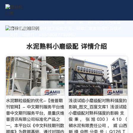
作为专业的 水泥熟料小磨级配 制造厂家，我们致力于为您量
身定制高价值的粉体加工系统方案。获取厂家直销报价及技术
支持，请拨打：+8618037793862
水泥熟料小磨级配 详情介绍
水泥颗粒级配的优化-【维普期
浅谈试验小磨级配对熟料强度的
刊官网】- 中文期刊服务平台维
影响_图文_百度文库1 浅谈试验
普中文期刊服务平台，是重庆维
小磨级配对熟料强度的影响 支
普资讯有限公司标准化产品之
俊 秉 ， 张 旭 030 ） 4 10 （
一，本平台以《中文科技期刊数
顿水泥有限责任公司 ， 威 山西
据库》为数据基础，通过对国内
新 绛 中图 分类 号 ：Q126 T