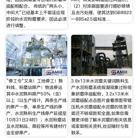
级配相配合。 传统的“两头小、
（2）对涂刷面要进行喷砂除锈
中间大”已经基本上不能适应现
及去污处理，使其达到GB8923
阶段的水泥粉磨要求，因此必须
—88Sa2.5级标准…
进行调整。
“停工令”又来！工地停工！熟
3.8x13米水泥磨关键词熟料生
料线、粉磨站限产！物流停运
产水泥粉磨系统假凝现象过粉现
其中水泥熟料限产50%（含）
象研磨体级配粉。3.2x13米水
以上（以生产线计，两条生产线
泥磨级配点击图片查看原图带辊
的停产一条，单条生产线的停
压机水泥磨级配水泥磨的信息可
产，水泥熟料生产线停产延续至
能还不够细致和全面,如果您需
10月31日24时）；水泥粉磨站
要更详细了解水泥磨的相关信息
及水泥制品、商砼等所有建材行
或索取相关资料,欢迎随时与我
业全部停产。
联系。