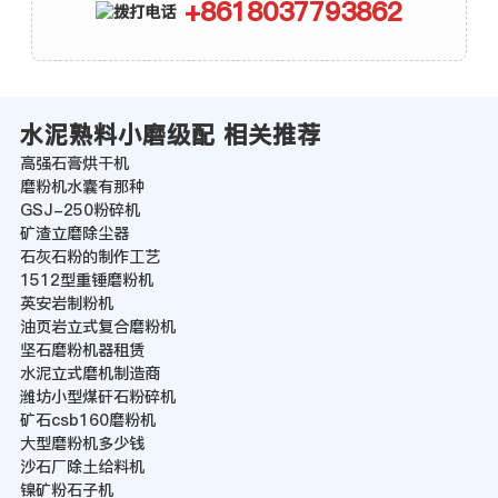
+8618037793862
水泥熟料小磨级配 相关推荐
高强石膏烘干机
磨粉机水囊有那种
GSJ-250粉碎机
矿渣立磨除尘器
石灰石粉的制作工艺
1512型重锤磨粉机
英安岩制粉机
油页岩立式复合磨粉机
坚石磨粉机器租赁
水泥立式磨机制造商
潍坊小型煤矸石粉碎机
矿石csb160磨粉机
大型磨粉机多少钱
沙石厂除土给料机
镍矿粉石子机