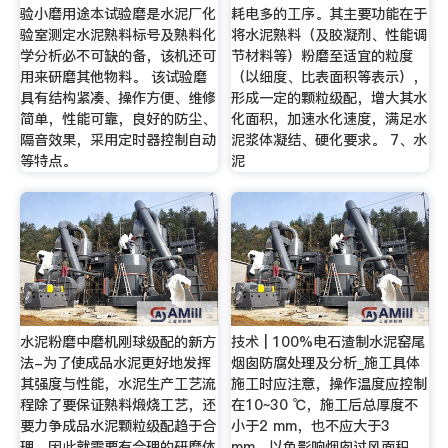
验小磨用途本试验磨是水泥厂化
耗电多的工序。其主要功能在于
验室测定水泥熟料标号及熟料化
将水泥熟料（及胶凝剂、性能调
学分析必不可缺的备，该机还可
节材料等）粉磨至适宜的粒度
用来研磨其他物料。 该试验磨
（以细度、比表面积等表示），
具有结构紧凑、操作方便、维修
形成一定的颗粒级配，增大其水
简单，性能可靠，良好的防尘、
化面积，加速水化速度，满足水
隔音效果，采用定时器控制自动
泥浆体凝结、硬化要求。 7、水
等特点。
泥
水泥粉磨中磨机刚球级配的新方
技术 | 100%电石渣制水泥窑尾
法-为了使成品水泥更好地发挥
烟囱防腐处理及分析_施工具体
其强度与性能，水泥生产工艺流
施工时应注意，操作温度应控制
程除了要保证熟料煅烧工艺，还
在10~30 ℃，施工后总厚度不
要力争成品水泥颗粒级配趋于合
小于2 mm，也不应大于3
理，因此就需要有合理的研磨体
mm，以免影响烟囱过风面积。