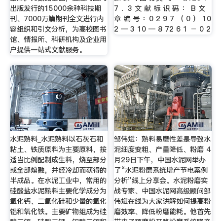
出版发行的15000余种科技期
7 ．3 文 献 标 识 码 ： B 文
刊、7000万篇期刊全文进行内
章 编 号 ：0 2 9 7 （ 0 ） 10
容组织和引文分析，为高校图书
2 — 3 10 — 8 72 6 1 － 0 2
馆、情报所、科研机构及企业用
户提供一站式文献服务。
水泥熟料_水泥熟料以石灰石和
邹伟斌：熟料易磨性差是导致水
粘土、铁质原料为主要原料，按
泥细度变粗、产量降低、粉磨 4
适当比例配制成生料，烧至部分
月29日下午，中国水泥网举办
或全部熔融，并经冷却而获得的
了“水泥粉磨系统增产节电案例
半成品。在水泥工业中，常用的
分析”线上分享会。水泥粉磨实
硅酸盐水泥熟料主要化学成分为
战专家、中国水泥网高级顾问邹
氧化钙、二氧化硅和少量的氧化
伟斌在线为大家讲解如何提高粉
铝和氧化铁。主要矿物组成为硅
磨效率、降低粉磨能耗。他首先