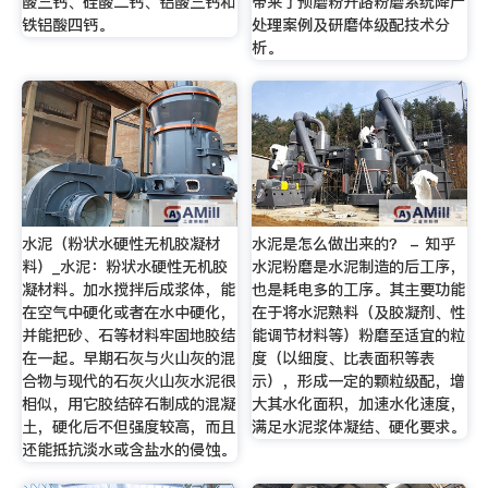
酸三钙、硅酸二钙、铝酸三钙和
带来了预磨粉开路粉磨系统降产
铁铝酸四钙。
处理案例及研磨体级配技术分
析。
水泥（粉状水硬性无机胶凝材
水泥是怎么做出来的？ - 知乎
料）_水泥：粉状水硬性无机胶
水泥粉磨是水泥制造的后工序，
凝材料。加水搅拌后成浆体，能
也是耗电多的工序。其主要功能
在空气中硬化或者在水中硬化，
在于将水泥熟料（及胶凝剂、性
并能把砂、石等材料牢固地胶结
能调节材料等）粉磨至适宜的粒
在一起。早期石灰与火山灰的混
度（以细度、比表面积等表
合物与现代的石灰火山灰水泥很
示），形成一定的颗粒级配，增
相似，用它胶结碎石制成的混凝
大其水化面积，加速水化速度，
土，硬化后不但强度较高，而且
满足水泥浆体凝结、硬化要求。
还能抵抗淡水或含盐水的侵蚀。