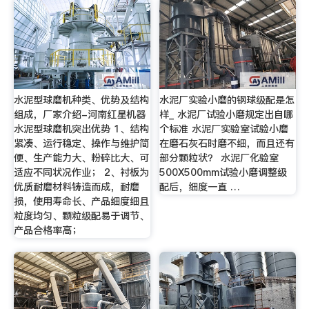
水泥型球磨机种类、优势及结构
水泥厂实验小磨的钢球级配是怎
组成，厂家介绍-河南红星机器
样_ 水泥厂试验小磨规定出自哪
水泥型球磨机突出优势 1、结构
个标准 水泥厂实验室试验小磨
紧凑、运行稳定、操作与维护简
在磨石灰石时磨不细，而且还有
便、生产能力大、粉碎比大、可
部分颗粒状？ 水泥厂化验室
适应不同状况作业； 2、衬板为
500X500mm试验小磨调整级
优质耐磨材料铸造而成，耐磨
配后，细度一直 …
损，使用寿命长、产品细度细且
粒度均匀、颗粒级配易于调节、
产品合格率高；