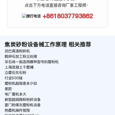
点击下方电话直接咨询厂家工程师：
+8618037793862
焦炭砂粉设备械工作原理 相关推荐
泥巴高速粉碎机
鹅卵石加工粉尘处理
采石场一般选用哪种型号的磨粉机
上海混凝土干磨機
立磨石灰石粉
行业500强
磨粉机超细是多少目
差距
电厂磨机多大
新型超细微粉粉碎设备
雷门粉煤灰磨粉机设备
热磨机操作规程