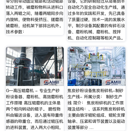
带分别带动固定辊部和活动辊部
设备，它的研制经过从简易到半
转动工作，被磨粉物料从进料口
自动化乃至全自动化生产线，通
落入两辊之间，随着两辊同步向
过多年的实践和开发，先已具备
内旋转，使物料受挤压、搓磨而
了质量过硬，技术一流的发展水
被磨粉，经机架下部排出机外。
平，制沙设备其配套的有碎石设
技术参数：
备、磨粉机械、磨粉机、搅拌
机、自动化控制箱等相关产品。
G—高压辊磨机 - 专业生产砂
焦炭砂粉设备焦炭粉碎机-制砂
粉设备器、磨粉机、高效磨粉机
生产线- 所属分类： 制砂生产
工作原理 高压辊磨机的主体是
线 简介： 焦炭粉碎机的工作原
两个相向转动的辊子。 脆性物
理及结构：、该系列焦炭粉碎机
料由输送设备，送入装有称重传
主要由狼牙辊轮组成、辊轮支撑
感器的称重仓，而后通过辊压机
轴承、压紧和调节装置以及驱动
的进料装置，进入两大小相同，
装置等部分 …