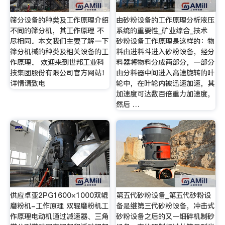
筛分设备的种类及工作原理介绍
由砂粉设备的工作原理分析液压
不同的筛分机，其工作原理 不
系统的重要性_矿业综合_技术
尽相同。本文我们主要了解一下
砂粉设备工作原理是这样的：物
筛分机械的种类及相关设备的工
料由进料斗进入砂粉设备，经分
作原理。 欢迎来到世邦工业科
料器将物料分成两部分，一部分
技集团股份有限公司官方网站！
由分料器中间进入高速旋转的叶
详情请致电
轮中，在叶轮内被迅速加速，其
加速度可达数百倍重力加速度，
然后 …
供应卓亚2PG1600×1000双辊
第五代砂粉设备_第五代砂粉设
磨粉机-工作原理 双辊磨粉机工
备是继第三代砂粉设备，冲击式
作原理电动机通过减速器、三角
砂粉设备之后的又一细碎机制砂