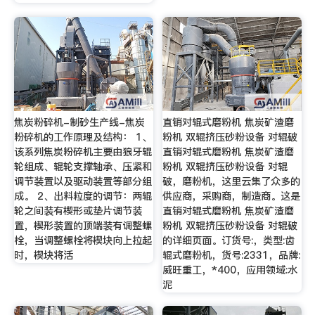
焦炭粉碎机-制砂生产线-焦炭
直销对辊式磨粉机 焦炭矿渣磨
粉碎机的工作原理及结构： 1、
粉机 双辊挤压砂粉设备 对辊破
该系列焦炭粉碎机主要由狼牙辊
直销对辊式磨粉机 焦炭矿渣磨
轮组成、辊轮支撑轴承、压紧和
粉机 双辊挤压砂粉设备 对辊
调节装置以及驱动装置等部分组
破，磨粉机，这里云集了众多的
成。 2、出料粒度的调节：两辊
供应商，采购商，制造商。这是
轮之间装有楔形或垫片调节装
直销对辊式磨粉机 焦炭矿渣磨
置，楔形装置的顶端装有调整螺
粉机 双辊挤压砂粉设备 对辊破
栓，当调整螺栓将楔块向上拉起
的详细页面。订货号:，类型:齿
时，楔块将活
辊式磨粉机，货号:2331，品牌:
威旺重工，*400，应用领域:水
泥