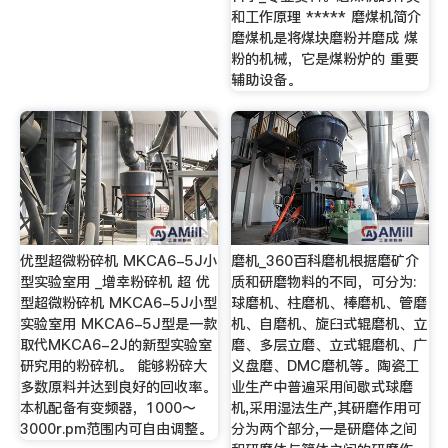
和工作原理 ***** 磨煤机简介
磨煤机是将煤块磨粉并磨成 煤
粉的机械，它是煤粉炉的 重要
辅助设备。
优型超微粉碎机 MKCA6-5J小
磨机_360百科磨机根据磨矿介
型实验室用 _增幸粉碎机 超 优
质和研磨物料的不同，可分为:
型超微粉碎机 MKCA6-5J小型
球磨机、柱磨机、棒磨机、管磨
实验室用 MKCA6-5J型是一款
机、自磨机、旋臼式辊磨机、立
取代MKCA6-2J的新型实验室
磨、多层立磨、立式辊磨机、广
研究用的粉碎机。 能够粉碎大
义盘磨、DMC磨机等。陶瓷工
多数原料并达到良好的回收率。
业生产中普遍采用间歇式球磨
本机配备有变频器，1000〜
机,采用湿法生产,其研磨作用可
3000r.pm范围内可自由调整。
分为两个部分,一是研磨体之间