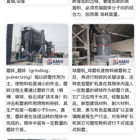
直销,设备
断增加的过程。要增加新的表
面积，必须克服固体分子间的结
合力，因而需 消耗能量。
磨碎_磨碎（grinding；
球磨机_球磨机是物料被磨粉之
pulverizing）指以研磨作用为
后，再进行粉碎的关键设备。这
主，使物料粒度减小的作业。磨
种类型磨矿机是在其筒体内装入
碎过程主要通过磨碎介质（钢
一定数量的钢球作为研磨介质。
棒、钢球、砾石或矿块本身）的
它广泛应用于水泥，硅酸盐制
冲击和磨剥作用将物料粉碎，其
品，新型建筑材料、耐火材料、
生产粒度一般都小于5mm。通
化肥、黑与有色金属选矿以及玻
常，磨碎是在连续运转的筒体中
璃陶瓷等生产行业，对各种矿石
完成的。筒体中装有一定数量的
和其它可磨性物料进行干式或湿
磨碎介质。
式粉磨。