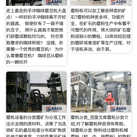
史上最全的手冲咖啡磨豆机大盘
磨粉机可以加工哪些种类的矿
点！一杯好的手冲咖啡离不开好
石?磨粉机种类多样、功能齐
的器具， 假使你有了一袋不错
全，在矿石的磨粉生产中有着不
的豆子， 用什么器具才能把他
可替代的作用，将大块的矿石磨
们研磨成颗粒均匀的， 符合萃
粉成较小的颗粒，以供给给后续
取要求的咖啡粉呢？ 没错，你
的磨碎或者选矿等生产过程，对
需要一个优秀的磨豆机！ 为什
于该机来说，由于其。
么需要磨豆机？ 咖啡豆从磨碎
的一瞬间开
磨机设备的分类磨矿为分选工作
磨机分类_百度文库磨机分类介
出示及格的原材料，决策了当选
绍,对了解磨机种类很有帮助。
铁矿石的最后粒度分布和矿物质
球磨机分类 物料经过磨粉机械
的单个解离度，立即危害采矿场
磨粉（粗、中、细磨粉）的物料