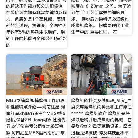
的解决工作能力和分选指标值，
粒度在 8~20mm 之间。为了达
在采矿场中拥有非常关键的影响
到生 产工艺所需要的细度要
力。但磨矿是1个高耗能、高钢
求， 磨粉后的物料还必须经过
耗的全过程，据调查，全国性历
粉磨机磨细。 粉磨是现代工业
年约有5%的热耗用以磨矿，磨
生产中的 重要过程。 在
矿工作的耗能占全部采矿场耗能
的
MBS型棒磨机|棒磨机工作原理
磨煤机的种类及其原理_图文_百
和性能特点介绍--河南红星 河
度文库磨煤机的种类和工作原理
南红星ZhuanYe生产MBS型棒
***** 磨煤机简介 磨煤机是将
磨机,设备ZhiLiang可靠,性能优
煤块磨粉并磨成煤粉的机械，它
异,欢迎您来我公司实地参观考
是煤粉炉的重要辅助设备。磨煤
察.河南红星MBS型棒磨机厂家
过程是煤被破 碎及其表面积不