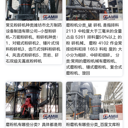
常见粉碎机种类潍坊市北方制药
磨粉机分类_破 碎机 是指排料
设备制造有限公司-小型粉碎
2113 中粒度大于三毫米的含量
机-万能粉碎机，粉碎机种类：
占总 5261 排料量50%以上 的
1、对辊式粉碎机2、锤片式饲
粉 碎机械。 磨粉 4102 作业常
料粉碎机3、齿爪式饲料粉碎机
按给料和排 1653 料粒 度的 大
4、风选式粉碎机5、页岩、矸
小分为粗碎、中碎和细碎。 分
石双级无蓖底粉粹机
类:常用的磨粉机械有磨粉机、
式磨粉机、锤式磨粉机、复合式
磨粉机、旋回
磨粉机有哪些分类？具体都是用
粉磨机有哪些分类_百度文库粉