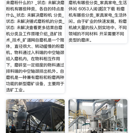
来磨粉什么的？_状态: 未解决磨
磨机有哪些分类_家具家电_生活
粉机有哪些种类，各自的特点是
休闲 6053人阅读|次下载 粉磨
什么_状态: 未解决磨粉机 分类_
机有哪些分类_家具家电_生活休
状态: 未解决锤式磨粉机的分类_
闲。由于矿业的快速发展，粉磨
状态: 未解决查看更多结果自磨
机被大量的投入到实地中。不同
机分类及工作原理介绍_选矿技
领域的不同材料 开采需要不同
术_技术_矿道网自磨机是一个筒
类型的磨床。
体，直径很大、转动缓慢的粉磨
机。物料通过入料端的中空轴颈
给入磨机内，在物料相互作用
下，磨碎至一定细度的物料通过
排料端的中空轴颈排出机外。自
磨机是一种兼有磨粉和粉磨两种
功能的新型磨矿设备，主要用于
选矿工业。