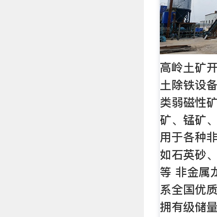
高岭土矿
土除铁设
类弱磁性矿
矿、锰矿、
用于各种非
如石英砂
等 非金属
系全国优质
拥有级储