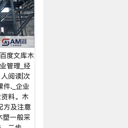
_百度文库木
企业管理_经
1人阅读|次
件._企业
业资料。木
配方及注意
产木塑一般采
法，二步