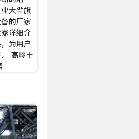
工业大省旗
设备的厂家
大家详细介
星，为用户
。 高岭土
窑