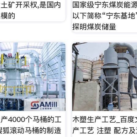
土矿开采权,是国内
国家级宁东煤炭能源
规模的
以下简称“宁东基地”
探明煤炭储量
产4000个马桶的工
木塑生产工艺_百度
-搜狐滚动马桶的制造
产工艺 注塑 配方