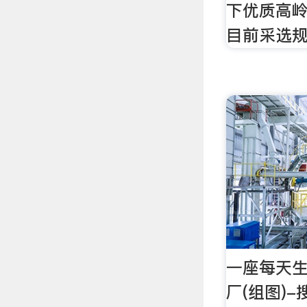
下优质高岭
目前采选
一座每天生
厂(组图)