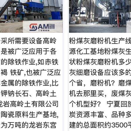
开采所需要设备高岭
粉煤灰磨粉机生产
备是被广泛应用于各
源化工基地粉煤灰
的除铁作业,如赤铁
状粉煤灰磨粉机多少
褐 铁矿,也被广泛应
灰细磨设备应该多
金属的除铁作业,比
个省，磨粉机？磨
、钾钠长石、高岭土
机去那里买，废煤
龙岩高岭土有限公司
个机型好？ 宁夏回
陶瓷原料生产基地,
炭资源丰富、品种
量为万吨的龙岩东宫
建的总面积约350