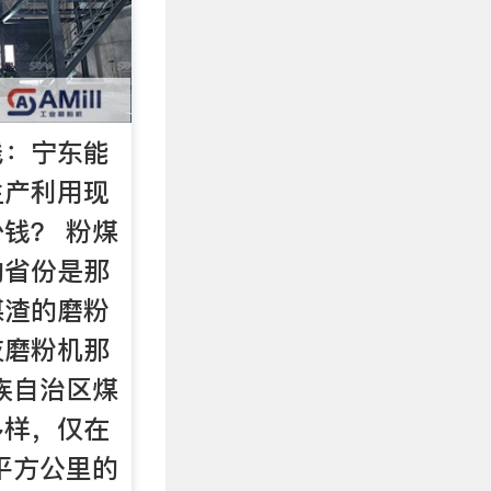
线：宁东能
生产利用现
钱？ 粉煤
的省份是那
煤渣的磨粉
灰磨粉机那
族自治区煤
多样，仅在
0平方公里的