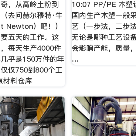
惊奇，从高岭土粉到
10:07 PP/PE 木
（去问赫尔穆特·牛
国内生产木塑一般
ut Newton）吧！）
艺（一步法，二步
需要五天的工作。这
无论是哪种工艺设备
，每天生产4000件
会影响产能，质量
几乎是150万件的年
…
仅仅750到800个工
原材料仓库