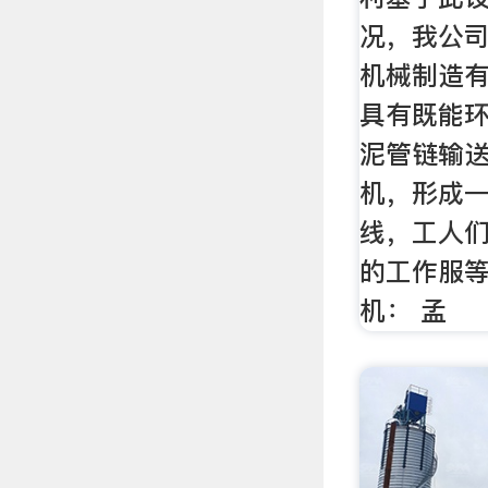
况，我公
机械制造
具有既能
泥管链输
机，形成
线，工人
的工作服
机： 孟