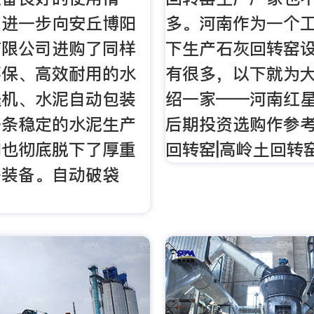
司进一步向安丘博阳
多。河南作为一个
有限公司进购了同样
下生产石灰回转窑
环保、高效耐用的水
有很多，以下就为
送机、水泥自动包装
绍一家——河南红
一条稳定的水泥生产
后期投资选购作参考
们也彻底脱下了厚重
回转窑|高岭土回转
等装备。自动破袋