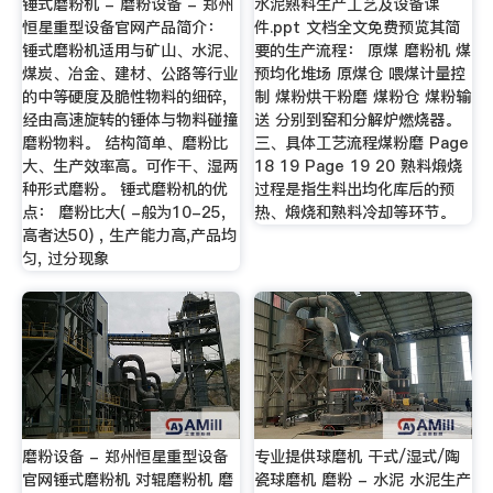
锤式磨粉机 - 磨粉设备 - 郑州
水泥熟料生产工艺及设备课
恒星重型设备官网产品简介：
件.ppt 文档全文免费预览其简
锤式磨粉机适用与矿山、水泥、
要的生产流程： 原煤 磨粉机 煤
煤炭、冶金、建材、公路等行业
预均化堆场 原煤仓 喂煤计量控
的中等硬度及脆性物料的细碎,
制 煤粉烘干粉磨 煤粉仓 煤粉输
经由高速旋转的锤体与物料碰撞
送 分别到窑和分解炉燃烧器。
磨粉物料。 结构简单、磨粉比
三、具体工艺流程煤粉磨 Page
大、生产效率高。可作干、湿两
18 19 Page 19 20 熟料煅烧
种形式磨粉。 锤式磨粉机的优
过程是指生料出均化库后的预
点： 磨粉比大( -般为10-25,
热、煅烧和熟料冷却等环节。
高者达50) , 生产能力高,产品均
匀, 过分现象
磨粉设备 - 郑州恒星重型设备
专业提供球磨机 干式/湿式/陶
官网锤式磨粉机 对辊磨粉机 磨
瓷球磨机 磨粉 - 水泥 水泥生产