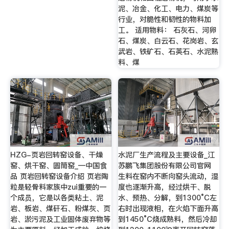
泥、冶金、化工、电力、煤炭等
行业，对脆性和韧性的物料加
工。 适用物料： 石灰石、河卵
石、煤炭、白云石、花岗岩、玄
武岩、铁矿石、石英石、水泥熟
料、煤
HZG-页岩回转窑设备、干燥
水泥厂生产流程及主要设备_江
窑、烘干窑、圆筒窑_—中国食
苏鹏飞集团股份有限公司官网
品 页岩回转窑设备介绍 页岩陶
生料在窑内不断向窑头流动，湿
粒是轻骨料家族中zui重要的一
度也逐渐升高，经过烘干、脱
个成员，它是以各类粘土、泥
水、预热、分解，到1300°C左
岩、板岩、煤矸石、粉煤灰、页
右时出现液相，在火焰下面升高
岩、淤污泥及工业固体废弃物等
到1450°C烧成熟料，然后冷却