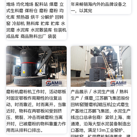
堆场 均化堆场 配料站 煤磨 立
年来畅销海内外的品牌设备之
式生料磨 煤粉仓 磨粉 磨粉 均
一，以其完
化库 预热器 烘干 分解炉 回转
窑 冷却机 熟料库 贮库 贮库 水
泥磨 水泥库 水泥散装库 包装机
成品库 商品熟料出厂 袋装
磨粉机磨粉机工作时，活动鄂板
产品展示 / 水泥生产线 / 熟料
对固定鄂板作周期性的往复运
生产 / 煤磨_江苏鹏飞集团股份
动，时而靠近，时而离开。当靠
回转窑|管磨机|辊压机|立式磨生
近时，物料在两鄂板间受到挤
产基地江苏鹏飞集团，水泥生产
压、劈裂、冲击而被磨粉;当离
线出口总承包商！紧邻上海、南
开时，已被磨粉的物料靠重力作
通港，沿海大型水泥装备制造出
用而从排料口排出。
口基地，满足13m工业窑炉、
回转窑、矿用磨机制造要求。建