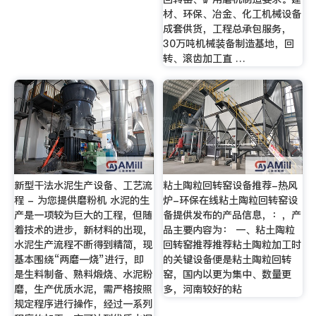
材、环保、冶金、化工机械设备
成套供货，工程总承包服务，
30万吨机械装备制造基地，回
转、滚齿加工直 …
新型干法水泥生产设备、工艺流
粘土陶粒回转窑设备推荐-热风
程 - 为您提供磨粉机 水泥的生
炉-环保在线粘土陶粒回转窑设
产是一项较为巨大的工程，但随
备提供发布的产品信息，：，产
着技术的进步，新材料的出现，
品主要内容为： 一、粘土陶粒
水泥生产流程不断得到精简，现
回转窑推荐推荐粘土陶粒加工时
基本围绕“两磨一烧”进行，即
的关键设备便是粘土陶粒回转
是生料制备、熟料煅烧、水泥粉
窑，国内以更为集中、数量更
磨，生产优质水泥，需严格按照
多，河南较好的粘
规定程序进行操作，经过一系列