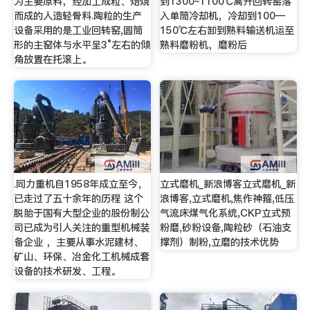
为主要原料，经加工成粒、焙烧
到1300~1100℃离开回转窑落
而成的人造轻骨料.陶粒的生产
入单筒冷却机，冷却到100—
设备采用的是工业回转窑,圆筒
150℃左右卸到熟料输送机运至
形的主窑体与水平呈3°左右的倾
熟料磨粉机，磨粉后
角放置在托滚上。
.同力重机自1958年成立至今，
立式磨机_新浪博客立式磨机_新
已走过了五十余年的历程 这个
浪博客,立式磨机,焦作神箍,低压
脱胎于国有大型企业的股份制公
气流床煤气化系统,CKP立式预
司已成为引人关注的重型机械装
粉磨,砂粉设备,陶粒砂（石油支
备企业 ，主要从事水泥建材、
撑剂）制粉,立磨的技术优势
矿山、环保、冶金化工机械成套
设备的技术研发、工程。