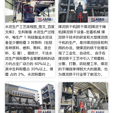
水泥生产工艺流程图_图文_百度
煤泥烘干机|烘干煤泥|煤泥干燥
文库2、生料制备 水泥生产过程
机|煤泥烘干设备-宏基机械 煤
中，每生产 1 吨硅酸盐水泥设
泥烘干技术的研发和大型煤泥烘
备至少要粉磨 3 吨物料（包括
干机的生产，是对煤泥回收和利
各种原料、燃料、熟料、混合
用的办法，使煤泥的烘干处理实
料、石 膏），据统计，干法水
现了工业化、自动化。 由于在
泥生产线粉磨作业需要消耗的动
煤泥烘干工艺中引入了预磨粉、
力约占全厂动力的 60%以上，
分散、打散、防粘壁工序，煤泥
其中生料粉磨占 30%以上，煤
的干燥效率得到大大的提高，也
磨 占约 3%，水泥粉磨约
为煤泥烘干行业带了新活力。