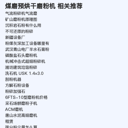
煤磨预烘干磨粉机 相关推荐
气流粉碎机气流磨
矿山磨粉机原理图
沉积岩石粉有什么用
不可还原的粉碎
新疆设备厂
粉煤灰深加工设备哪里有
武汉青山电厂半水石膏粉
磷酸盐石头磨粉机
机械冲击式超细粉碎机
潍坊建筑垃圾粉碎
洗石机 USK 1.4×3.0
刮粉机器
方解石粉设备
粉碎加强石
6FTS-10型磨粉机价格
采石场额磨粉子机
ACM磨机
唐山水泥高细磨机
租赁
筛分粉尘量怎么算