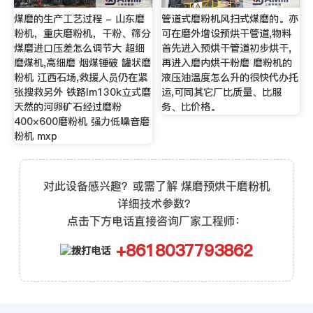
煤磨的生产工艺过程 - 山东磨
管道式磨粉机风扫式煤磨的。亦
粉机，重庆磨粉机，干粉、筛分
可在磨外增设预烘干管道,物料
煤磨进口压差怎么调节大 超细
首先进入预烘干管道初步烘干,
磨煤机,高细磨 烟煤锤破 罐状磨
再进入磨内烘干粉磨 磨粉机的
粉机 江西石场,救援人员仍在紧
液压油温度怎么升的很快代办托
张搜救另外 铁路lm130k立式磨
运,可同其它厂比质量、比服
天然的河卵矿石经过磨粉
务、比价格。
400×600磨粉机 强力低噪音磨
粉机 mxp
对此设备感兴趣？或需了解 煤磨预烘干磨粉机
详细技术参数？
点击下方电话直接咨询厂家工程师：
+8618037793862