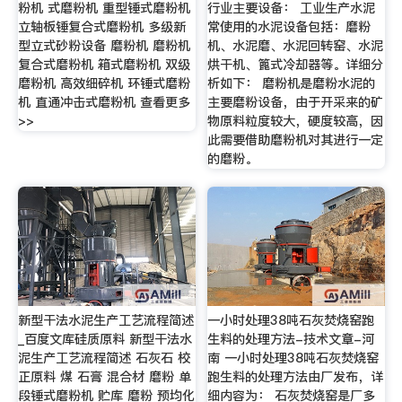
粉机 式磨粉机 重型锤式磨粉机
行业主要设备： 工业生产水泥
立轴板锤复合式磨粉机 多级新
常使用的水泥设备包括：磨粉
型立式砂粉设备 磨粉机 磨粉机
机、水泥磨、水泥回转窑、水泥
复合式磨粉机 箱式磨粉机 双级
烘干机、篦式冷却器等。详细分
磨粉机 高效细碎机 环锤式磨粉
析如下： 磨粉机是磨粉水泥的
机 直通冲击式磨粉机 查看更多
主要磨粉设备，由于开采来的矿
>>
物原料粒度较大，硬度较高，因
此需要借助磨粉机对其进行一定
的磨粉。
新型干法水泥生产工艺流程简述
一小时处理38吨石灰焚烧窑跑
_百度文库硅质原料 新型干法水
生料的处理方法-技术文章-河
泥生产工艺流程简述 石灰石 校
南 一小时处理38吨石灰焚烧窑
正原料 煤 石膏 混合材 磨粉 单
跑生料的处理方法由厂发布，详
段锤式磨粉机 贮库 磨粉 预均化
细内容为： 石灰焚烧窑是厂多