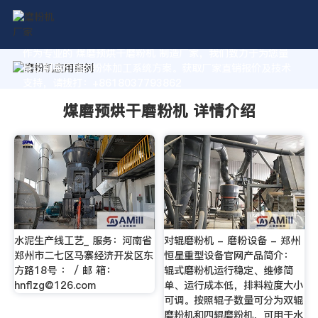
作为专业的 煤磨预烘干磨粉机 制造厂家，我们致力于为您量
身定制高价值的粉体加工系统方案。获取厂家直销报价及技术
支持，请拨打：+8618037793862
煤磨预烘干磨粉机 详情介绍
水泥生产线工艺_ 服务：河南省
对辊磨粉机 - 磨粉设备 - 郑州
郑州市二七区马寨经济开发区东
恒星重型设备官网产品简介：
方路18号 ： / 邮 箱：
辊式磨粉机运行稳定、维修简
hnflzg@126.com
单、运行成本低，排料粒度大小
可调。按照辊子数量可分为双辊
磨粉机和四辊磨粉机，可用于水