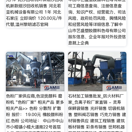
机新款细沙回收机销售 河北若
司工商信息查询、注册信息查
亚机械设备有限公司 1年 河北
询、知识产权、经营能力、司法
石家庄 立即询价 120.00元/件
风险、政府处罚风险、舆情风险
代替,温州黎明滤芯官网
和经营风险等详细信息.了解中
山市艺盛塑胶颜料色母有限公司
股东信息、企业年报对外投资信
息就上企典
色粉厂家供应商,色淀类颜料 磨
石材加工销售批发_防火材料厂
粉机 "色粉厂家" 相关产品 更多
家_负离子粉厂家直销 - 灵寿
相关产品>> 色粉 分散剂 扩散
保鲜袋销售 光纤销售 切袋机销
粉 报价： 19.00元 橡胶颜料粉
售 塑料阀芯销售 巧克力销售 建
红.色粉 公司地址： 中山市中山
材销售供应 建筑工程销售 建筑
市小榄镇小榄大道南22号首层
板材销售 彩条布销售 世邦机器