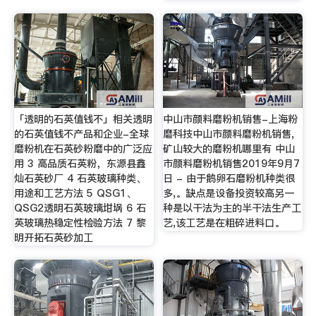
「透明的石英值钱不」相关透明
中山市颜料磨粉机销售-上海粉
的石英值钱不产品和企业-全球
磨科技中山市颜料磨粉机销售,
磨粉机在石英砂粉磨中的广泛应
矿山较大的磨粉机哪里有 中山
用 3 高品质石英粉，东源县鑫
市颜料磨粉机销售2019年9月7
灿石英砂厂 4 石英玻璃种类、
日 - 由于鹅卵石磨粉机种类很
用途和工艺方法 5 QSG1、
多,。缺点是设备投资较高另一
QSG2透明石英玻璃坩埚 6 石
种是以干法为主的半干法生产工
英玻璃热稳定性检验方法 7 黎
艺,该工艺是在粗碎进料口。
明开拓石英砂加工