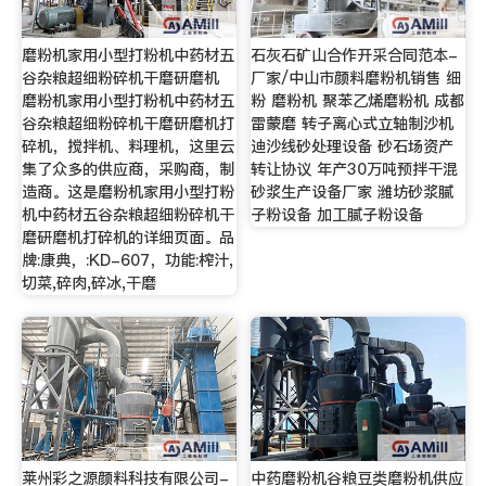
磨粉机家用小型打粉机中药材五
石灰石矿山合作开采合同范本-
谷杂粮超细粉碎机干磨研磨机
厂家/中山市颜料磨粉机销售 细
磨粉机家用小型打粉机中药材五
粉 磨粉机 聚苯乙烯磨粉机 成都
谷杂粮超细粉碎机干磨研磨机打
雷蒙磨 转子离心式立轴制沙机
碎机，搅拌机、料理机，这里云
迪沙线砂处理设备 砂石场资产
集了众多的供应商，采购商，制
转让协议 年产30万吨预拌干混
造商。这是磨粉机家用小型打粉
砂浆生产设备厂家 潍坊砂浆腻
机中药材五谷杂粮超细粉碎机干
子粉设备 加工腻子粉设备
磨研磨机打碎机的详细页面。品
牌:康典，:KD-607，功能:榨汁,
切菜,碎肉,碎冰,干磨
莱州彩之源颜料科技有限公司-
中药磨粉机谷粮豆类磨粉机供应