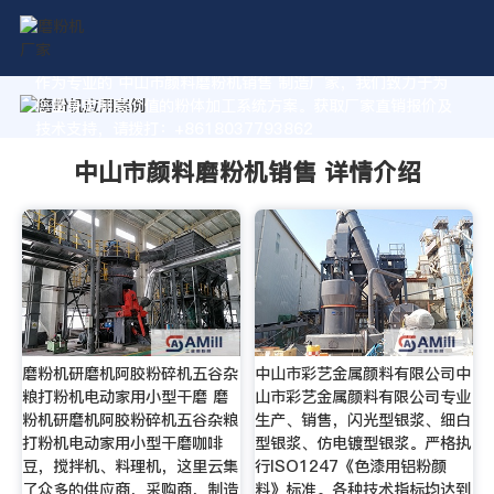
作为专业的 中山市颜料磨粉机销售 制造厂家，我们致力于为
您量身定制高价值的粉体加工系统方案。获取厂家直销报价及
技术支持，请拨打：+8618037793862
中山市颜料磨粉机销售 详情介绍
磨粉机研磨机阿胶粉碎机五谷杂
中山市彩艺金属颜料有限公司中
粮打粉机电动家用小型干磨 磨
山市彩艺金属颜料有限公司专业
粉机研磨机阿胶粉碎机五谷杂粮
生产、销售，闪光型银浆、细白
打粉机电动家用小型干磨咖啡
型银浆、仿电镀型银浆。严格执
豆，搅拌机、料理机，这里云集
行ISO1247《色漆用铝粉颜
了众多的供应商，采购商，制造
料》标准。各种技术指标均达到