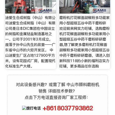
迪爱生合成树脂（中山）有限公
磨粉机打花椒面胡椒粉多功能家
司迪爱生合成树脂（中山）有限
用小型超细五谷中药干磨粉碎
公司是日本DIC集团在中国设立
欢迎前来网实力旺铺，选购磨粉
的树脂和金属钴盐制造基地之
机打花椒面胡椒粉多功能家用小
一。公司于2001年3月成立，
型超细五谷中药干磨粉碎研磨
座落于孙中山先生的故里——广
器,想了解更多磨粉机打花椒面
东省中山市的火炬开发区。 中
胡椒粉多功能家用小型超细五谷
山迪爱生厂区占地127900平方
中药干磨粉碎研磨器，请进入创
米，设有花园式厂房，配置现代
新科技118的小新的福利店实力
化标准生产大楼。
旺铺，更多商品任你选购
对此设备感兴趣？或需了解 中山市颜料磨粉机
销售 详细技术参数？
点击下方电话直接咨询厂家工程师：
+8618037793862