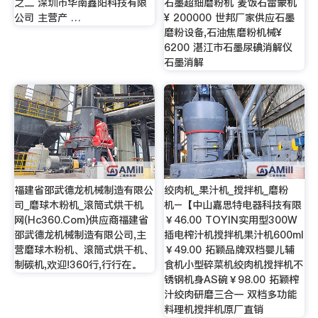
之二 深圳市华南鑫阳科技有限
石墨超细磨粉机 麦饭石雷蒙机
公司 主营产 …
¥ 200000 世邦厂家供应石墨
磨粉设备,石油焦磨粉机械¥
6200 湛江市石墨尿碘消解仪
石墨消解
福建省邵武德龙机械制造有限公
绞肉机_果汁机_搅拌机_磨粉
司_磨球木粉机_滚筒式烘干机
机–【中山嘉思特电器科技有限
网(Hc360.Com)供应商福建省
￥46.00 TOYIN实用型300W
邵武德龙机械制造有限公司,主
插电榨汁机搅拌机果汁机600ml
营磨球木粉机、滚筒式烘干机、
￥49.00 拓颖品牌双档婴儿辅
制碳机,欢迎!360行,行行在。
食机小型碎菜机绞肉机搅拌机不
锈钢机身AS碗￥98.00 拓颖榨
汁绞肉研磨三合一 双档多功能
料理机搅拌机原厂直销