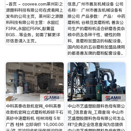
-首页 - coovee.com莱州彩之
信息,广州市善友机械设备 公司
源颜料科技有限公司在虎易网上
名称： 广州市善友机械设备有
发布的公司主页，莱州彩之源颜
限公司 产品参数： 产品： 中药
料科技有限公司主营：永固红
磨粉机 谷粮豆类磨粉机 善友公
F3RK,永固红F5RK,酞菁蓝
司生产的磨粉机适合研磨各类杂
BGS…等业务。如需了解更详
粮中药及各种干性、硬性的物
尽信息请入主页。
料，是磨粉加盟店的标配设备，
国内知名的五谷磨粉加盟品牌用
的都是善友牌的磨粉配套设备。
中科英泰收款机官网_中科英泰
中山市艺盛塑胶颜料色母有限公
收款机官网立式磨粉机粉碎干石
司_[信息查询_工商查询 中山市
英砂中速磨粉机 桂林鸿程 5年
艺盛塑胶颜料色母有限公司怎么
广西 桂林 立即询价 10,000.00
样?企典企业信息查询为您提供
元/件 泥沙回收机环保细沙回收
中山市艺盛塑胶颜料色母有限公