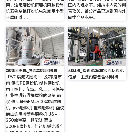
商。这是磨粉机研磨机阿胶粉碎
国内先进水平。经技术人员的刻
机五谷杂粮打粉机电动家用小型
苦攻关，部分产品已达到国内外
干磨咖啡 …
同类产品水平。
塑料磨粉机_低温塑料磨粉机
材料机_提供精准丰富的材料机
_PVC涡流式磨粉–【张家港市
信息，主要内容包含:材料机
南 供应PE磨粉机 塑料磨粉机
用于塑料、能源、化工、环保等
行业中进行微细磨粉的设备 面
议 供应轩皓FM-500塑料磨粉
机, pvc磨粉机 塑料磨粉机 面议
佛山金穗牌塑料磨粉机 JS-
350效率高，耗能低 面议
500PE磨粉机-佳诺机械优质产