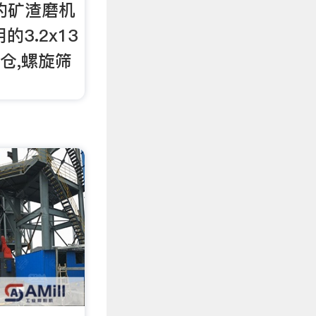
约矿渣磨机
3.2x13
仓,螺旋筛