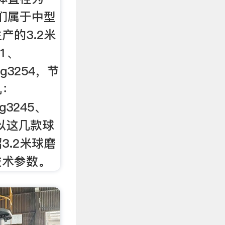
他们属于中型
产的3.2米
1、
g3254，节
机：
g3245、
文以这几款球
3.2米球磨
技术参数。