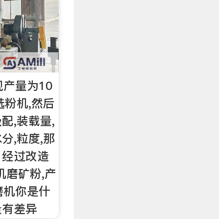
现产量为10
选粉机,然后
配,装载量,
分,粒度,那
。经过改造
磨机磨矿粉,产
球磨机你是什
量有差异