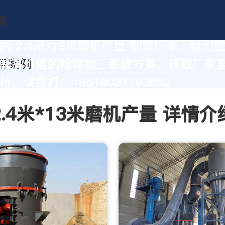
的 2.4米*13米磨机产量 制造厂家，我们
制高价值的粉体加工系统方案。获取厂家
，请拨打：+8618037793862
2.4米*13米磨机产量 详情介