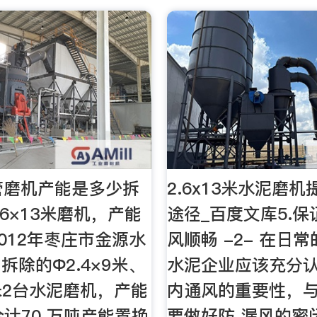
3米管磨机产能是多少拆
2.6x13米水泥磨
.6×13米磨机，产能
途径_百度文库5.
2012年枣庄市金源水
风顺畅 -2- 在日
拆除的Φ2.4×9米、
水泥企业应该充分认
3米2台水泥磨机，产能
内通风的重要性，
合计70 万吨产能置换
要做好防 漏风的密