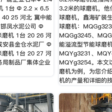
 1台 Ф 2.2 × 6.5
3.2米的球磨机，
 40 25 河北 冀中能
球磨机，鑫海矿装生
邯凤水泥公司 Ф
球磨机：MQGg323
 米磨机 1台 20 26 河
MQGg3245、MQG
成安县金仓水泥厂 Ф
能溢流型节能球磨
 米磨机 1台 20 27 河
MQYg3231、MQY
务局制品厂集体企业
MQYg3254。本
磨机为例，为您介绍
机的产量和详细的