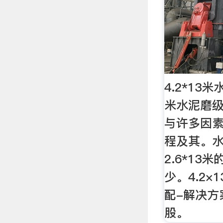
4.2*13米
米水泥磨
与许多因素
程及其。水
2.6*1
少。4.2
配-解决方
股。