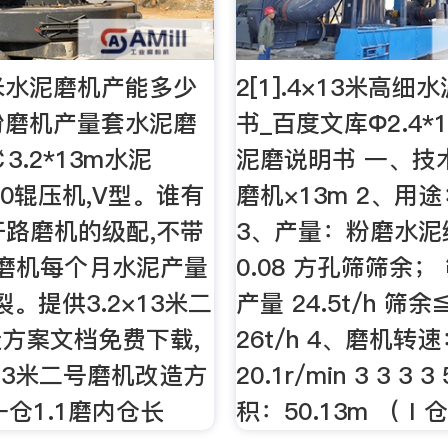
13米水泥磨机产能多少
2[1].4×13米高
3矿粉磨机产量套水泥磨
书_百度文库Φ2.4*
3.2*13m水泥
泥磨说明书 一、技
-70辊压机,V型。谁有
磨机×13m 2、用
米开路磨机的级配,不带
3、产量：粉磨水泥
磨机每个月水泥产量
0.08 方孔筛筛余；
。提供3.2×13米二
产量 24.5t/h 筛余
方案文档免费下载,
26t/h 4、磨机转速
×13米二号磨机改造方
20.1r/min 3 3 3
一仓1.1磨内仓长
积：50.13m （Ⅰ仓