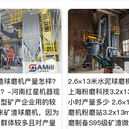
矿渣球磨机产量怎样？
2.6×13米水泥球
？-河南红星机器现
上海粉磨科技3.2x
小型矿产企业用的较
小时产量多少 2.6×
1米矿渣球磨机，因为
磨机粉磨站3.2x1
户群体较多且对产量
磨制备S95级矿渣