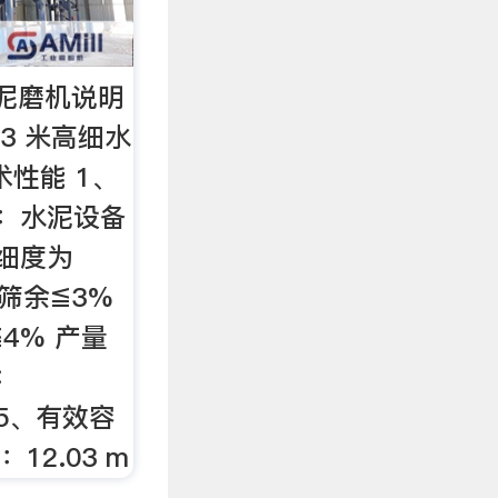
细水泥磨机说明
13 米高细水
术性能 1、
途：水泥设备
细度为
 筛余≦3%
≦4% 产量
：
 3 5、有效容
：12.03 m