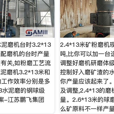
水泥磨机台时3.2*13
2.4*13米矿粉磨机
级配磨机的台时产量
吨,比你可以加一台
有关,如粉磨工艺流
调整好磨机研磨体级
泥磨机3.2*13米和
控制好入磨矿渣的水
3米的工作效率分别是多
你产量应该起来了
×13水泥磨的钢球级
及调整,2.4*13的
案-江苏鹏飞集团
量。2.6*13米的
么矿原料不一样产