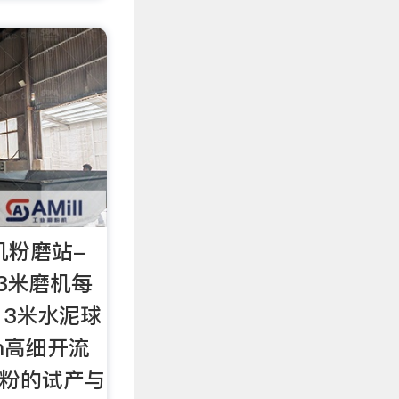
磨机粉磨站-
13米磨机每
13米水泥球
3m高细开流
微粉的试产与