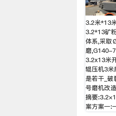
3.2米*
3.2*1
体系,采取￠
磨,G140
3.2x13
辊压机3米
是若干_破裂
号磨机改造
摘要:3.2
案方案一: