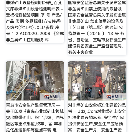
非煤矿山设备检测明细表_百度
国家安全监管总局关于发布金属
文库非煤矿山设备检测明细表 -
非金属矿山禁止使用的设备及
受权检测检验项目 序 号 产品/
国家安全监管总局关于发布金属
产品 类别 依据标准(方法)名称
非金属矿山 禁止使用的设备及
及编号(含年号) 项目/参数 序
工艺目录（第二批）的通知 安
号 1 2 AQ2020-2008 《金属
监总管一〔 2015 〕 13 号 各
非金属矿山在用缠绕 式
省、自治区、直辖市及新疆生产
建设兵团安全生产监督管理局，
有关中央企业：
青岛市安全生产监督管理局--
对非煤矿山安全标准化建设的思
关于印发《青岛市非煤矿山领域
考 - Jdzj.Com对非煤矿山安全
突出非煤矿山、粉尘涉爆、油气
标准化建设的思考-安全生产网
罐区等重点部位,校车、客 车和
提供安全生产,安全生产应急预
危化品运输车等重点车辆,电
案，安全生产月，安全生产资