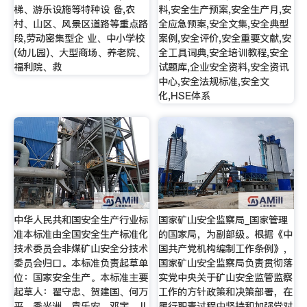
梯、游乐设施等特种设 备,农
料,安全生产预案,安全生产月,安
村、山区、风景区道路等重点路
全应急预案,安全文集,安全典型
段,劳动密集型企 业、中小学校
案例,安全评价,安全重要文献,安
(幼儿园)、大型商场、养老院、
全工具词典,安全培训教程,安全
福利院、救
试题库,企业安全资料,安全资讯
中心,安全法规标准,安全文
化,HSE体系
中华人民共和国安全生产行业标
国家矿山安全监察局_国家管理
准本标准由全国安全生产标准化
的国家局，为副部级。根据《中
技术委员会非煤矿山安全分技术
国共产党机构编制工作条例》，
委员会归口。本标准负责起草单
国家矿山安全监察局负责贯彻落
位：国家安全生产。本标准主要
实党中央关于矿山安全监管监察
起草人：翟守忠、贺建国、何万
工作的方针政策和决策部署，在
平、季光洲、袁乐安、邓宇。Ⅱ
履行职责过程中坚持和加强党对