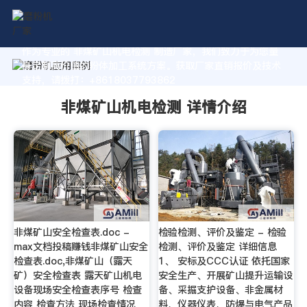
作为专业的 非煤矿山机电检测 制造厂家，我们致力于为您量
身定制高价值的粉体加工系统方案。获取厂家直销报价及技术
支持，请拨打：+8618037793862
非煤矿山机电检测 详情介绍
非煤矿山安全检查表.doc -
检验检测、评价及鉴定 - 检验
max文档投稿赚钱非煤矿山安全
检测、评价及鉴定 详细信息
检查表.doc,非煤矿山（露天
1、 安标及CCC认证 依托国家
矿）安全检查表 露天矿山机电
安全生产、开展矿山提升运输设
设备现场安全检查表序号 检查
备、采掘支护设备、非金属材
内容 检查方法 现场检查情况
料、仪器仪表、防爆与电气产品