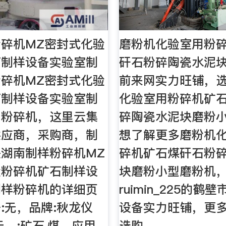
碎机MZ密封式化验
磨粉机化验室用粉
石制样设备实验室制
矸石粉碎陶瓷水泥块
碎机MZ密封式化验
前来网实力旺铺，
石制样设备实验室制
化验室用粉碎机矿
，粉碎机，这里云集
碎陶瓷水泥块磨粉小
供应商，采购商，制
想了解更多磨粉机
湖南制样粉碎机MZ
碎机矿石煤矸石粉
验粉碎机矿石制样设
块磨粉小型磨粉机
制样粉碎机的详细页
ruimin_225的鹤
:无，品牌:秋龙仪
设备实力旺铺，更
无，:矿石,煤，应用
选购