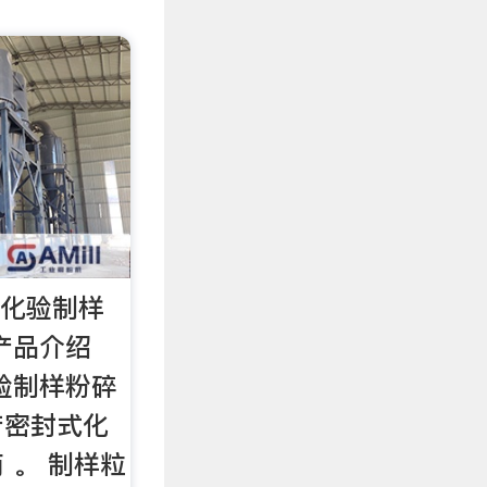
式化验制样
产品介绍
验制样粉碎
产密封式化
 。 制样粒