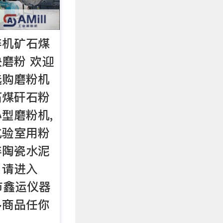
碎机矿石煤
磨粉 欢迎
选购磨粉机
石煤矸石粉
型磨粉机,
化验室用粉
碎陶瓷水泥
，请进入
壁市鑫运仪器
多商品任你