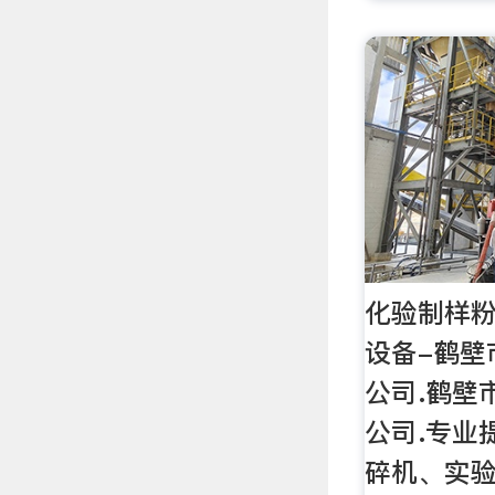
化验制样粉
设备-鹤壁
公司.鹤壁
公司.专业
碎机、实