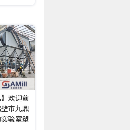
机】欢迎前
鹤壁市九鼎
的实验室塑